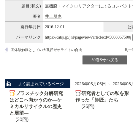
題目(和文)
無機膜・マイクロリアクターによるコンパクト
著者
井上朋也
発行年月日
2016-12-01
公
パーマリンク
https://catsj.jp/jnl/pageview?articlecd=5008067500j
固体酸触媒としての大孔径ゼオライトの合成
50巻8号へ戻る
よく読まれているページ
2026年05月06日 ～ 2026年08
プラスチック分解研究
研究者としての私を形
はどこへ向かうのか―ケ
作った「師匠」たち
ミカルリサイクルの歴史
(26回)
と展望―
(30回)