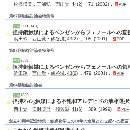
松橋博美，三浦弘
・
西山覚
,
44(2)
，71 (2002)．
PDF
第87回触媒討論会特集号
2A11(R&D)
予稿
担持銅触媒によるベンゼンからフェノールへの直
浜田玲
・
西山覚
・
鶴谷滋
,
43(2)
，105 (2001)．
PDF
第88回触媒討論会特集号
2B01
予稿
担持銅触媒によるベンゼンからフェノールヘの気
浜田玲
・
西山覚
・
鶴谷滋
,
43(6)
，479 (2001)．
PDF
第84回触媒討論会
1A09
予稿
担持ZrO
触媒による不飽和アルデヒドの液相選択
2
西山覚
・
安財奨吾
・
鶴谷滋
,
41(6)
，389 (1999)．
PDF
創立40周年記念特集・触媒化学この10年の進展と21世紀への提言