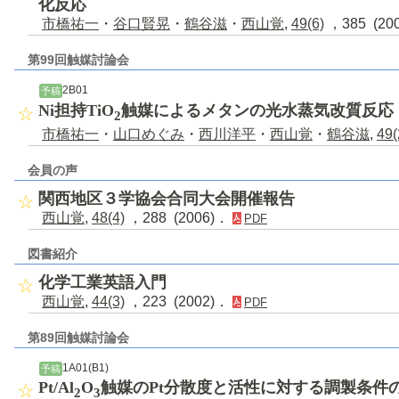
化反応
市橋祐一
・
谷口賢晃
・
鶴谷滋
・
西山覚
,
49(6)
，385 (20
第99回触媒討論会
2B01
予稿
Ni担持TiO
触媒によるメタンの光水蒸気改質反応
2
市橋祐一
・
山口めぐみ
・
西川洋平
・
西山覚
・
鶴谷滋
,
49(
会員の声
関西地区３学協会合同大会開催報告
西山覚
,
48(4)
，288 (2006)．
PDF
図書紹介
化学工業英語入門
西山覚
,
44(3)
，223 (2002)．
PDF
第89回触媒討論会
1A01(B1)
予稿
Pt/Al
O
触媒のPt分散度と活性に対する調製条件
2
3