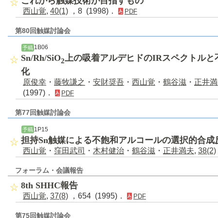
これから触媒技術が目指すもの
西山覚
,
40(1)
，8 (1998)．
PDF
第80回触媒討論会
1B06
予稿
Sn/Rh/SiO
上の吸着アルデヒドのIRスペクトルと
2
化
原俊幸
・
藤牧謙之
・
安財奨吾
・
西山覚
・
鶴谷滋
・
正井満
(1997)．
PDF
第77回触媒討論会
1P15
予稿
担持Sn触媒による不飽和アルコールの選択的合成
西山覚
・
窪田武司
・
木村健治
・
鶴谷滋
・
正井満夫
,
38(2)
フォーラム・会議報告
8th SHHC報告
西山覚
,
37(8)
，654 (1995)．
PDF
第75回触媒討論会