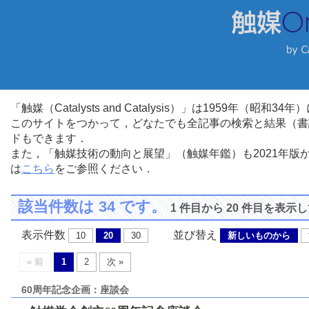
「触媒（Catalysts and Catalysis）」は1959年（昭
このサイトをつかって，どなたでも全記事の検索と結果（書
ドもできます．
また，「触媒技術の動向と展望」（触媒年鑑）も2021年
は
こちら
をご参照ください．
該当件数は 34 です。
1 件目から 20 件目を表示
表示件数
並び替え
10
20
30
新しいものから
« 前
1
2
次 »
60周年記念企画：座談会