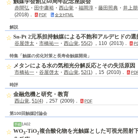
触媒学会創立60周年記念座談会
赤間弘
・
田中庸裕
・
西山覚
・
福岡淳
・
藤田照典
・
井上朋
(2018)．
PDF
全文HTML
解説
Sn-Pt 2元系担持触媒による不飽和アルデヒドの
谷屋啓太
・
市橋祐一
・
西山覚
,
55(2)
，110 (2013)．
P
特集「触媒の劣化対策と長寿命触媒開発」
メタンによる水の気相光分解反応とその失活原因
市橋祐一
・
谷屋啓太
・
西山覚
,
52(1)
，15 (2010)．
PD
時評
金融危機と研究・教育
西山覚
,
51(4)
，257 (2009)．
PDF
第100回触媒討論会
1A02
予稿
WO
-TiO
複合酸化物を光触媒とした可視光照射
3
2