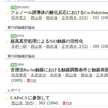
1B10(B2)
予稿
フェノール誘導体の酸化反応におけるCu-Poly(vinyl
田所寛之
・
西山覚
・
鶴谷滋
・
正井満夫
,
37(2)
，102 (19
第75回触媒討論会
1P04
予稿
超高真空処理によるNiO触媒の活性化
木村一樹
・
西山覚
・
鶴谷滋
・
正井満夫
,
37(2)
，189 (19
第76回触媒討論会
1B04
予稿
含浸法Ru-Sn触媒における触媒調製条件と触媒
田原勝彦
・
永原栄治
・
糸井泰
・
西山覚
・
鶴谷滋
・
正井満
(1995)．
PDF
レポート
CAPoC3 に参加して
西山覚
,
36(5)
，363 (1994)．
PDF