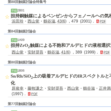
第88回触媒討論会特集号
2B01
予稿
担持銅触媒によるベンゼンからフェノールヘの気
浜田玲
・
西山覚
・
鶴谷滋
,
43(6)
，479 (2001)．
PDF
第84回触媒討論会
1A09
予稿
担持ZrO
触媒による不飽和アルデヒドの液相選択
2
西山覚
・
安財奨吾
・
鶴谷滋
,
41(6)
，389 (1999)．
PDF
第80回触媒討論会
1B06
予稿
Sn/Rh/SiO
上の吸着アルデヒドのIRスペクトルと
2
化
原俊幸
・
藤牧謙之
・
安財奨吾
・
西山覚
・
鶴谷滋
・
正井満
(1997)．
PDF
第77回触媒討論会