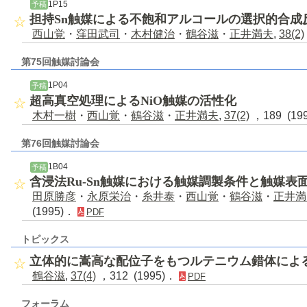
1P15
予稿
担持Sn触媒による不飽和アルコールの選択的合成
西山覚
・
窪田武司
・
木村健治
・
鶴谷滋
・
正井満夫
,
38(2)
第75回触媒討論会
1P04
予稿
超高真空処理によるNiO触媒の活性化
木村一樹
・
西山覚
・
鶴谷滋
・
正井満夫
,
37(2)
，189 (19
第76回触媒討論会
1B04
予稿
含浸法Ru-Sn触媒における触媒調製条件と触媒
田原勝彦
・
永原栄治
・
糸井泰
・
西山覚
・
鶴谷滋
・
正井満
(1995)．
PDF
トピックス
立体的に嵩高な配位子をもつルテニウム錯体によ
鶴谷滋
,
37(4)
，312 (1995)．
PDF
フォーラム