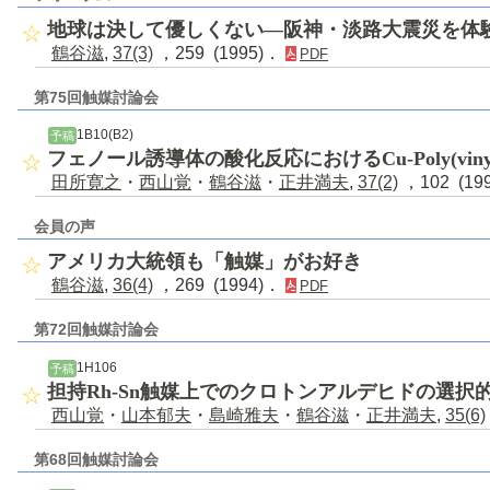
地球は決して優しくない―阪神・淡路大震災を体
鶴谷滋
,
37(3)
，259 (1995)．
PDF
第75回触媒討論会
1B10(B2)
予稿
フェノール誘導体の酸化反応におけるCu-Poly(vinyl
田所寛之
・
西山覚
・
鶴谷滋
・
正井満夫
,
37(2)
，102 (19
会員の声
アメリカ大統領も「触媒」がお好き
鶴谷滋
,
36(4)
，269 (1994)．
PDF
第72回触媒討論会
1H106
予稿
担持Rh-Sn触媒上でのクロトンアルデヒドの選択
西山覚
・
山本郁夫
・
島崎雅夫
・
鶴谷滋
・
正井満夫
,
35(6)
第68回触媒討論会