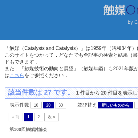
「触媒（Catalysts and Catalysis）」は1959年（昭
このサイトをつかって，どなたでも全記事の検索と結果（書
ドもできます．
また，「触媒技術の動向と展望」（触媒年鑑）も2021年
は
こちら
をご参照ください．
該当件数は 27 です。
1 件目から 20 件目を表示
表示件数
並び替え
10
20
30
新しいものから
« 前
1
2
次 »
第100回触媒討論会