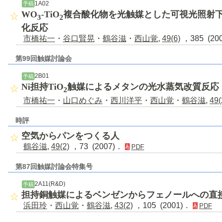
1A02
予稿
WO
-TiO
複合酸化物を光触媒とした可視光照射
3
2
化反応
市橋祐一
・
谷口賢晃
・
鶴谷滋
・
西山覚
,
49(6)
，385 (20
第99回触媒討論会
2B01
予稿
Ni担持TiO
触媒によるメタンの光水蒸気改質反応
2
市橋祐一
・
山口めぐみ
・
西川洋平
・
西山覚
・
鶴谷滋
,
49(
時評
空気からパンをつくる人
鶴谷滋
,
49(2)
，73 (2007)．
PDF
第87回触媒討論会特集号
2A11(R&D)
予稿
担持銅触媒によるベンゼンからフェノールへの直
浜田玲
・
西山覚
・
鶴谷滋
,
43(2)
，105 (2001)．
PDF