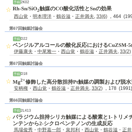
2K02
予稿
Rh-Sn/SiO
触媒のCO酸化活性とSnの効果
2
西山覚
・
明本理洋
・
鶴谷滋
・
正井満夫
,
33(6)
，464 (19
第67回触媒討論会
D22
予稿
ベンジルアルコールの酸化反応におけるCuZSM-
伊藤康夫
・
中尾雅一
・
西山覚
・
鶴谷滋
・
正井満夫
,
33(2)
第67回触媒討論会
D18
予稿
2+
Mg
修飾した高分散担持Pt触媒の調製および脱
安柄権
・
西山覚
・
鶴谷滋
・
正井満夫
,
33(2)
，178 (199
第66回触媒討論会
2L413
予稿
パラジウム担持シリカ触媒による酸素と1-トリメチ
ンテンから2-シクロペンテノンの生成反応
馬場俊秀
・
中野嘉一郎
・
泉邦利
・
西山覚
・
鶴谷滋
・
正井