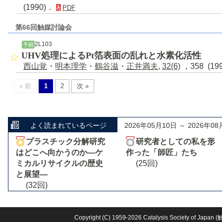
(1990)．
PDF
第66回触媒討論会
2L103
予稿
UHV処理によるPt箔表面の乱れと水素化活性
西山覚
・
明本理学
・
鶴谷滋
・
正井満夫
,
32(6)
，358 (19
« 前
1
2
次 »
よく読まれているページ
2026年05月10日 ～ 2026年08
プラスチック分解研究
研究者としての私を形
はどこへ向かうのか―ケ
作った「師匠」たち
ミカルリサイクルの歴史
(25回)
と展望―
(32回)
Copyright (C) 1959-2026 Catalysis Society o