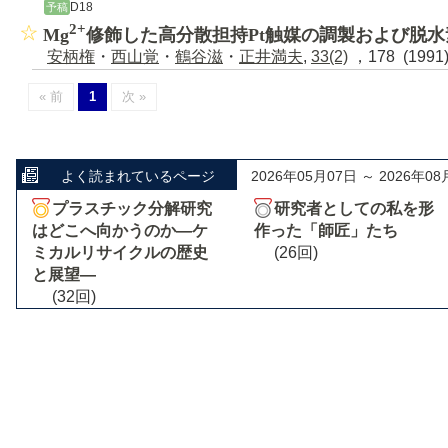
D18
予稿
2+
Mg
修飾した高分散担持Pt触媒の調製および脱
安柄権
・
西山覚
・
鶴谷滋
・
正井満夫
,
33(2)
，178 (199
« 前
1
次 »
よく読まれているページ
2026年05月07日 ～ 2026年08
プラスチック分解研究
研究者としての私を形
はどこへ向かうのか―ケ
作った「師匠」たち
ミカルリサイクルの歴史
(26回)
と展望―
(32回)