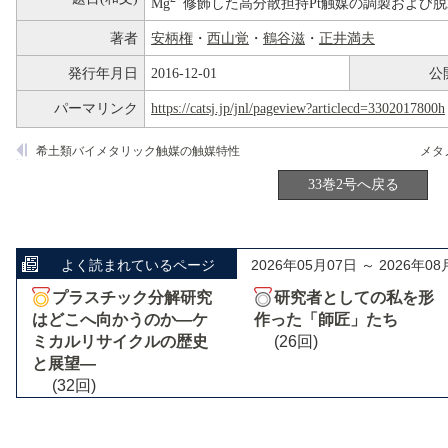
Mg
修飾した高分散担持Pt触媒の調製および
著者
安柄権
・
西山覚
・
鶴谷滋
・
正井満夫
発行年月日
2016-12-01
公
パーマリンク
https://catsj.jp/jnl/pageview?articlecd=3302017800h
希土類バイメタリック触媒の触媒特性
33巻2号へ戻る
よく読まれているページ
2026年05月07日 ～ 2026年08
プラスチック分解研究
研究者としての私を形
はどこへ向かうのか―ケ
作った「師匠」たち
ミカルリサイクルの歴史
(26回)
と展望―
(32回)