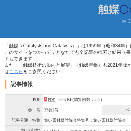
「触媒（Catalysts and Catalysis）」は1959年（昭
このサイトをつかって，どなたでも全記事の検索と結果（書
ドもできます．
また，「触媒技術の動向と展望」（触媒年鑑）も2021年
は
こちら
をご参照ください．
記事情報
PDF
80.5 KB(閲覧回数：3回)
PDF
巻・号
33巻2号
ペ
記事分類・特集
第67回触媒討論会特集号：第67回触媒討論会
題目(和文)
2+