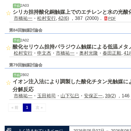
2A03
予稿
シリカ担持酸化銅触媒上でのエチレンと水の光酸
市橋祐一
・
松村安行
,
42(6)
，387 (2000)．
PDF
第84回触媒討論会
2A02
予稿
酸化セリウム担持パラジウム触媒による低温メタ
松村安行
・
申文杰
・
市橋祐一
・
奥村光隆
・
春田正毅
,
41(
第79回触媒討論会
2B02
予稿
イオン注入法により調製した酸化チタン光触媒に
分解反応
市橋祐一
・
玉田裕司
・
山下弘巳
・
安保正一
,
39(2)
，146 
« 前
1
次 »
よく読まれているページ
2026年05月07日 ～ 2026年08