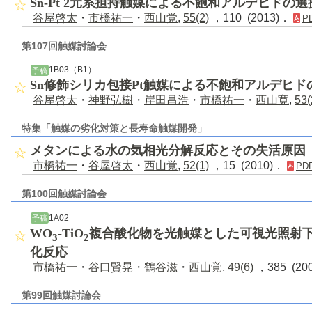
Sn-Pt 2元系担持触媒による不飽和アルデヒドの
谷屋啓太
・
市橋祐一
・
西山覚
,
55(2)
，110 (2013)．
P
第107回触媒討論会
1B03（B1）
予稿
Sn修飾シリカ包接Pt触媒による不飽和アルデヒ
谷屋啓太
・
神野弘樹
・
岸田昌浩
・
市橋祐一
・
西山寛
,
53(
特集「触媒の劣化対策と長寿命触媒開発」
メタンによる水の気相光分解反応とその失活原因
市橋祐一
・
谷屋啓太
・
西山覚
,
52(1)
，15 (2010)．
PD
第100回触媒討論会
1A02
予稿
WO
-TiO
複合酸化物を光触媒とした可視光照射
3
2
化反応
市橋祐一
・
谷口賢晃
・
鶴谷滋
・
西山覚
,
49(6)
，385 (20
第99回触媒討論会