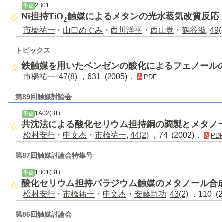
2B01
予稿
Ni担持TiO
触媒によるメタンの光水蒸気改質反応
2
市橋祐一
・
山口めぐみ
・
西川洋平
・
西山覚
・
鶴谷滋
,
49(
トピックス
鉄触媒を用いたベンゼンの酸化によるフェノール
市橋祐一
,
47(8)
，631 (2005)．
PDF
第89回触媒討論会
1A02(B1)
予稿
共沈法による酸化セリウム担持銅の調製とメタノ
松村安行
・
申文杰
・
市橋祐一
,
44(2)
，74 (2002)．
PD
第87回触媒討論会特集号
1B01(B1)
予稿
酸化セリウム担持パラジウム触媒のメタノール合
松村安行
・
市橋祐一
・
申文杰
・
安藤尚功
,
43(2)
，110 (
第86回触媒討論会