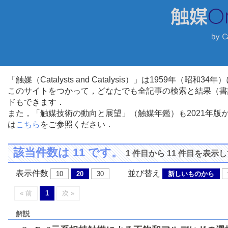
「触媒（Catalysts and Catalysis）」は1959年（昭
このサイトをつかって，どなたでも全記事の検索と結果（書
ドもできます．
また，「触媒技術の動向と展望」（触媒年鑑）も2021年
は
こちら
をご参照ください．
該当件数は 11 です。
1 件目から 11 件目を表示
表示件数
並び替え
10
20
30
新しいものから
« 前
1
次 »
解説