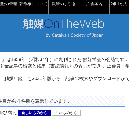
履歴の管理
著作権について
執筆の手引き
入会案内
利用方法・
talysis）」は1959年（昭和34年）に創刊された 触媒学会の会誌です．
も全記事の検索と結果（書誌情報）の表示ができ， 正会員・
（触媒年鑑）も2021年版から，記事の検索やダウンロードが
 件目から 4 件目を表示しています。
び替え
新しいものから
古いものから