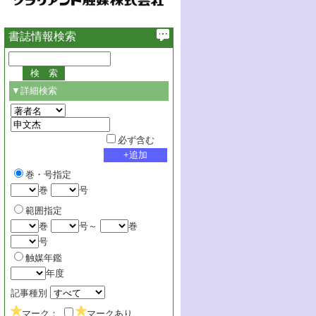
書誌情報検索
▼詳細検索
必ず含む
巻・号指定
巻
号
範囲指定
巻
号～
巻
号
触媒年鑑
年度
記事種別
マーク：
マークあり