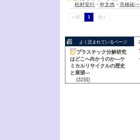
松村安行
・
申文杰
・
市橋祐一
« 前
1
次 »
よく読まれているページ
プラスチック分解研究
はどこへ向かうのか―ケ
ミカルリサイクルの歴史
と展望―
(32回)