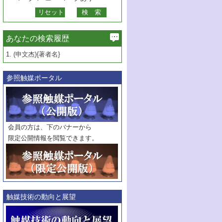
あなたの検索履歴
1.
(申文杰){著者名}
参照触媒ポータル
会員の方は、下のバナーから
限定公開情報を閲覧できます。
触媒技術の動向と展望