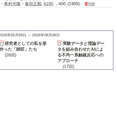
・
奥村光隆
・
春田正毅
,
41(6)
，400 (1999)．
PDF
2026年05月08日 ～ 2026年08月08日
研究者としての私を形
実験データと理論デー
作った「師匠」たち
タを組み合わせたAIによ
(26回)
る不均一系触媒反応への
アプローチ
(17回)