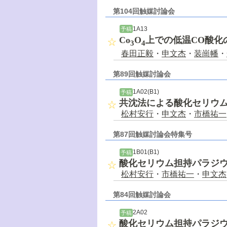
第104回触媒討論会
1A13
予稿
Co
O
上での低温CO酸化
3
4
春田正毅
・
申文杰
・
装崗幡
・
第89回触媒討論会
1A02(B1)
予稿
共沈法による酸化セリウ
松村安行
・
申文杰
・
市橋祐一
第87回触媒討論会特集号
1B01(B1)
予稿
酸化セリウム担持パラジ
松村安行
・
市橋祐一
・
申文杰
第84回触媒討論会
2A02
予稿
酸化セリウム担持パラジ