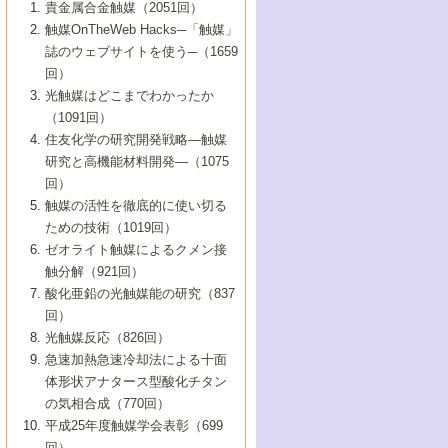
1号 なぜこの触媒が良いのか？
▼44巻（2002年）
貴金属合金触媒（2051回）
5号 若手会員による触媒研究の未来展望1：
8号 高機能化ポリオレフィンに向けた重合
5号 こんな物質，あんな物質―新たな触媒
7号 持続可能社会実現のための触媒および
5号 水素製造・貯蔵のための触媒技術の新
4号 水分解用光触媒材料
3号 特殊エネルギー場の触媒反応
触媒OnTheWeb Hacks─「触媒」
企業編
2号 第91回触媒討論会
触媒の最近の進展
1号 高次制御された触媒の化学
▼43巻（2001年）
の可能性―
触媒関連技術
しい展開
誌のウェブサイトを使う─（1659
5号 時間分解分光の進歩と応用
4号 生体内における金属の触媒作用
6号 第102回触媒討論会
3号 最近の自動車排ガス処理技術
2号 第89回触媒討論会
1号 グリーンケミストリーと触媒
▼42巻（2000年）
6号 第100回触媒討論会
8号 未来を拓く金属錯体
回）
6号 第98回触媒討論会
6号 第96回触媒討論会
5号 ファインケミカルズの展開に寄与する
7号 触媒・化学反応における計算化学の進
4号 触媒研究の現状と将来─第90回触媒討論
3号 触媒を利用した電気化学の新展開
2号 第87回触媒討論会特集号
1号 触媒反応工学の明日を拓く
▼41巻（1999年）
7号 『結晶の化学』を活かした触媒研究
光触媒はどこまでわかったか
7号 基礎化学品製造の触媒技術
触媒
歩
会Aから
7号 未来型金属錯体触媒開発への展望
4号 ナノ材料の調製と機能化
（1091回）
3号 生体触媒とバイオプロセス
2号 第85回触媒討論会
8号 イオン液体の応用
1号 孔、穴、あな?-特異な空間とその利用-
▼40巻（1998年）
8号 多機能型リアクター
6号 第94回触媒討論会
8号 若手研究者による触媒研究の未来展望
5号 基礎化学品製造の触媒技術
8号 超臨界流体を用いた化学プロセスの新
住友化学の研究開発戦略―触媒
5号 こんな触媒が欲しい
4号 水素製造・利用の触媒化学
3号 反応ダイナミクス
2号 第83回触媒討論会
1号 創立40周年記念・触媒化学この10年の
▼39巻（1997年）
2：大学・研究所編
展開
研究と高機能材料開発―（1075
7号 サブナノレベルでみた新しい表面現象
6号 第92回触媒討論会
6号 第90回触媒討論会
5号 触媒研究における新しい切り口：コン
進展と21世紀への提言/創立40周年記念・触
4号 超臨界流体の触媒反応への応用
3号 均一系触媒反応最前線
1号 均一系と不均一系触媒反応-その特徴と
回）
▼38巻（1996年）
8号 オレフィン重合触媒の新たな展
7号 基礎化学品製造の触媒技術
ビナトリアルケミストリー
媒学会この10年の歩みとこれから/創立40周
7号 触媒研究と学術雑誌/情報
5号 触媒のおもしろさをどのように伝える
接点
触媒の活性を徹底的に使い切る
4号 実用炭素材料の新展開
1号 触媒の構造と触媒作用/C1化学を中心と
▼37巻（1995年）
年記念・記録は語る
8号 資源の循環と触媒技術
6号 第88回触媒討論会特集号
か
ための技術（1019回）
8号 若い世代からみた触媒化学の現状と未
2号 第79回触媒討論会
5号 研究の方法論を考える
する21世紀への触媒
1号 ファインケミカルズと固体触媒
▼36巻（1994年）
2号 第81回触媒討論会
ゼオライト触媒によるクメン接
来
7号 企業における触媒研究のブレークスル
6号 第86回触媒討論会
3号 最新NO除去触媒の実用化研究
6号 第84回触媒討論会
2号 第77回触媒討論会
2号 第75回触媒討論会
触分解（921回）
1号 電気化学と触媒
▼35巻（1993年）
ー
3号 計算機触媒化学へのさそい
7号 水素化精製触媒の新しい展開
4号 新しい反応場を目指した触媒調製
7号 機能性金属材料と触媒
3号 オリンピックメダル:金・銀・銅はどん
酸化亜鉛の光触媒能の研究（837
3号 希土類を利用した触媒
2号 第73回触媒討論会
8号 この材料を触媒として使ってみません
4号 触媒劣化の制御と予測
1号 工業触媒開発マニュアル―探索から工
▼34巻（1992年）
8号 新しい反応性と機能性を目指した金属
な触媒作用を示すか
回）
5号 反応・分離技術の新しい展開
8号 触媒研究へのNMRの応用と展望
か？
業化まで
4号 触媒とリサイクル
3号 C4化学の展開
5号 最新の実用プロセスと触媒
クラスタ-化学
1号 インパクトを与えたこの研究
▼33巻（1991年）
光触媒反応（826回）
4号 触媒作用における機能の複合化
6号 第80回触媒討論会
2号 第71回触媒討論会
5号 エネルギー変換触媒
4号 《通常号》
6号 第82回触媒討論会
急速加熱急速冷却法による十面
2号 第69回触媒討論会
1号 触媒プロセス開発マニュアル―探索か
▼32巻（1990年）
5号 未来を拓け！若手研究者
7号 無機―有機ハイブリッド材料の新展開
3号 研究開発のうらおもて―着想と展開
体形状アナタース型酸化チタン
6号 第76回触媒討論会
5号 《通常号》
ら工業化まで，知っておきたいこと PartII
7号 ナノ構造体の化学
3号 ケミカルズ合成触媒―新しい展開と応
1号 21世紀に向けて触媒研究の飛躍をめざ
▼31巻（1989年）
6号 第78回触媒討論会
8号 AFMでみる世界
の気相合成（770回）
4号 触媒劣化と寿命の予測
7号 表面吸着相の新しい展開
用
6号 第74回触媒討論会
2号 第67回触媒討論会
8号 あの反応は今
す―触媒化学の裾野を広げよう
1号 情報科学と反応設計・材料設計
▼30巻（1988年）
7号 ダイナミックな領域への触媒研究の展
平成25年度触媒学会表彰（699
5号 環境に優しい触媒
8号 マイクロポーラス・クリスタル触媒の
4号 触媒調製の科学と技術の最前線
7号 半導体光触媒の基礎と広がり
3号 光触媒
2号 第65回触媒討論会
開/C1化学を中心とする21世紀への触媒
回）