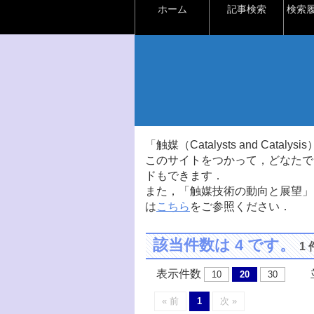
ホーム
記事検索
検索
「触媒（Catalysts and Ca
このサイトをつかって，どなたで
ドもできます．
また，「触媒技術の動向と展望」
は
こちら
をご参照ください．
該当件数は 4 です。
1
表示件数
並
10
20
30
« 前
1
次 »