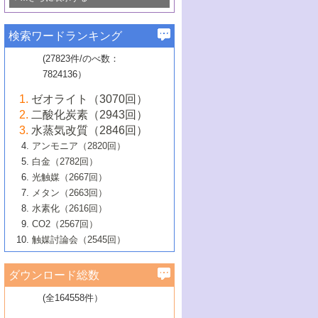
若き触媒の研究者たち～（1）
3号 水処理のための触媒化学
5号 情報学的手法を用いた触媒開発
6号 ヘテロ接合界面
関わる触媒開発動向
B号 第133回触媒討論会（2023年）
6号 窒素とリンの循環のための触媒・機
3号 ナノ粒子・クラスター触媒の最前線
2号 機能性材料の局所構造解析のための
5号 若手による情報発信企画～とびたて
▼58巻（2016年）
4号 光触媒を用いた水分解の最新の研究
6号 カーボンニュートラルに向けた電解
B号 第135回触媒討論会（2025年）
3号 精密高分子合成に関する最近の研究
能性材料
最先端技術
検索ワードランキング
4号 60周年記念企画
若き触媒の研究者たち～（2）
動向
技術
1号 ユニークな構造の高分子を生み出す触
▼57巻（2015年）
動向
B号 第131回触媒討論会（2023年）
3号 無機分離膜材料の開発と触媒反応プ
5号 進化するゼオライト合成技術
6号 石油のノーブル・ユースを志向した
媒技術
(27823件/のべ数：
5号 次世代の触媒プロセスを支えるマイ
B号 第127回触媒討論会（2021年・オン
1号 水素キャリアにかかわる触媒技術の新
4号 バイオマス化成品製造のための触媒
▼56巻（2014年）
ロセスへの適用
触媒技術
7824136）
クロ波
6号 非貴金属系触媒における電気化学的
ライン開催(Zoom)のみ）
2号 リグニンからの化成品製造に向けた触
展開
技術
1号 特殊環境場を利用した材料合成
▼55巻（2013年）
4号 触媒研究における計算科学の利用
酸素還元反応
B号 第129回触媒討論会（2022年・京都
媒技術
6号 メタン転換技術の最新動向
ゼオライト（3070回）
2号 石油精製用触媒の最近の進展
5号 固体触媒による含窒素有機化合物変
2号 光触媒反応機構に関する最新の研究動
1号 高耐久性燃料電池システム用触媒にお
大学：オンライン・対面開催）
▼54巻（2012年）
5号 水素のふるまいを解き明かす最先端
B号 第121回触媒討論会（2018年・東京
3号 触媒研究の最先端～とびたて若き研究
二酸化炭素（2943回）
B号 第125回触媒討論会（2020年・工学
換の最前線
3号 固体酸化物形燃料電池（SOFC）におけ
向
ける新展開
研究
大学）
1号 規則性多孔体の利用技術における最近
▼53巻（2011年）
者たち～（1）
水蒸気改質（2846回）
院大学）
るアノード触媒上での燃料直接改質技術
6号 貴金属使用量低減に向けた自動車排
3号 固体高分子形燃料電池カソード触媒の
2号 リビングラジカル重合の最近の動向
6号 低級アルカンの有効利用のための触
の進歩
アンモニア（2820回）
4号 触媒研究の最先端～とびたて若き研究
1号 金属学から見る合金触媒の新展開
▼52巻（2010年）
ガス浄化触媒の開発
4号 コアシェル構造の制御による触媒機能
開発動向
媒技術
白金（2782回）
3号 天然ガスの化学工業的展開に関する触
2号 第109回触媒討論会
者たち～（2）
2号 第107回触媒討論会
の向上
1号 触媒の劣化対策と長寿命触媒開発
B号 第123回触媒討論会（2019年・大阪
▼51巻（2009年）
4号 人工光合成に向けた近年のアプローチ
光触媒（2667回）
媒技術
B号 第119回触媒討論会（2017年・首都
3号 貴金属低減技術の最新動向
5号 触媒研究の最先端～とびたて若き研究
市立大学）
3号 触媒のその場観察法の進歩（１）
5号 工業触媒およびその周辺技術の最近の
2号 第105回触媒討論会
1号 炭素材料－熱い注目を集める材料－
▼50巻（2008年）
メタン（2663回）
大学東京）
5号 未利用熱エネルギーの有効活用に貢献
4号 貴金属触媒の精密構造制御とその活用
者たち～（3）
4号 貴金属代替技術の最新動向
進歩
水素化（2616回）
4号 触媒のその場観察法の進歩（２）
3号 ナノ構造が拓く新機能
する触媒技術
2号 第103回触媒討論会
1号 触媒化学と学会のこの10年，半世紀，
▼49巻（2007年）
5号 バイオマス化成品製造のための固体触
6号 イオニクス材料と燃料電池・電解合成
5号 光触媒による物質変換反応の新展開
CO2（2567回）
6号 ナノシート
5号 不活性結合の触媒的活性化による有機
そして未来
4号 活性サイトおよびその環境の精密な設
6号 ポリオキソメタレート
3号 環境浄化用光触媒の現状と課題
媒の開発
1号 含フッ素化合物の合成と触媒
▼48巻（2006年）
の最新の研究動向
触媒討論会（2545回）
6号 グラフェン
合成
B号 第115回触媒討論会（2015年・成蹊大
計による触媒の高機能化
2号 第101回触媒討論会
B号 第113回触媒討論会（2014年・ロワジ
4号 水素社会の実現に向けた水素製造・貯
6号 ナノ空間─吸着状態解析から新機能開拓
2号 第99回触媒討論会
B号 第117回触媒討論会（2016年・大阪府
1号 固体酸触媒の最近の進歩
▼47巻（2005年）
学）
7号 水素を利用する化成品合成の新潮流
6号 新しい固体酸触媒技術
5号 触媒を有効に使うための技術
ールホテル豊橋）
蔵技術の進歩
まで─
3号 メソポーラス物質の新展開
立大学）
3号 実用的ファインケミカル合成プロセス
ダウンロード総数
2号 第97回触媒討論会
1号 最近の触媒担体とその効果
▼46巻（2004年）
7号 ゼオライト合成における最近の進歩
6号 第106回触媒討論会
5号 CO
が関わる触媒・材料
B号 第111回触媒討論会（2013年・関西大
4号 錯体を利用したユニークな表面構造の
を実現する触媒
2
3号 リビング重合触媒の最近の展開
2号 第95回触媒討論会
(全164558件）
1号 部分酸化反応触媒の最前線
▼45巻（2003年）
学）
構築と機能
7号 有機分子触媒による精密有機合成
4号 バイオマス活用のための技術開発
6号 第104回触媒討論会
4号 今後の液体燃料を支える触媒技術
3号 化成品を合成するゼオライト触媒
2号 第93回触媒討論会