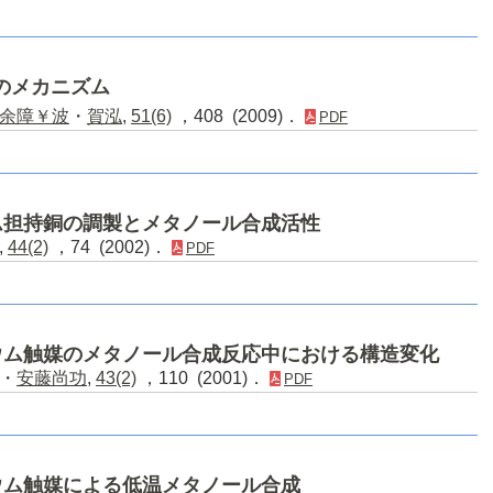
のメカニズム
余障￥波
・
賀泓
,
51(6)
，408 (2009)．
PDF
ム担持銅の調製とメタノール合成活性
,
44(2)
，74 (2002)．
PDF
ウム触媒のメタノール合成反応中における構造変化
・
安藤尚功
,
43(2)
，110 (2001)．
PDF
ウム触媒による低温メタノール合成