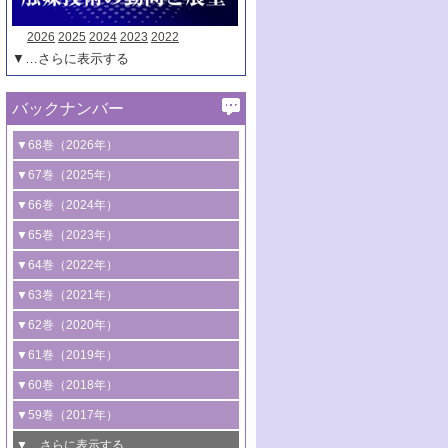
2026
2025
2024
2023
2022
▼…さらに表示する
バックナンバー
▼68巻（2026年）
1号 過酸化水素合成に関する研究動向
▼67巻（2025年）
2号 コンピューター技術により加速する
1号 CO
水素化によるグリーン燃料/グリ
▼66巻（2024年）
2
触媒開発
ーンケミカル製造
1号 低次元ナノ構造を有する触媒材料
▼65巻（2023年）
3号 有機分子変換やCO
資源化のための
2
2号 水素製造のための水分解技術に関す
2号 規制反応場を活用した固体触媒研究
1号 炭素が関わる触媒機能
▼64巻（2022年）
光触媒に関する最近の研究
る最近の研究
の新展開
2号 プラスチックケミカルリサイクルの
1号 合成ガス製造とCOを用いるケミカル
▼63巻（2021年）
B号 第137回触媒討論会（2026年）
3号 オレフィン系樹脂の精密合成に関す
3号 未踏分子変換を目指した酸化触媒プ
ための触媒技術
ズ合成の最新動向
1号 金触媒の新展開
▼62巻（2020年）
る最新技術
ロセスの最前線
3号 非酸化物系金属化合物を基盤とした
2号 化学品合成のための合金触媒開発
2号 ペロブスカイト
1号 触媒設計を拓く欠陥構造のキャラク
▼61巻（2019年）
4号 アルコール類の効率的変換を実現す
4号 シンクロトロン放射光および中性子
触媒材料の開発
3号 CO
の排出削減および有効活用のた
タリゼーション
2
3号 特殊反応場を利用した触媒的分子変
る非貴金属触媒の研究動向
線を利用した触媒解析技術の最先端
1号 物質移動制御に着目した触媒プロセ
▼60巻（2018年）
4号 格子酸素・格子酸素欠陥を利用した
めの触媒技術
換反応
2号 機能化学品製造に資するクリーンな
ス開発
5号 ゼオライトの合成と応用における研
5号 単原子触媒
触媒反応
1号 固体酸触媒の最新の研究動向
▼59巻（2017年）
触媒的酸化反応
4号 若手による情報発信企画～とびたて
4号 多孔質材料を用いた触媒の新展開
究動向
2号 CO
フリー水素サプライチェーンに
2
6号 参照触媒委員会からのお知らせ
5号 生体触媒によるエネルギー変換反応
2号 二酸化炭素からの有用化学品合成
1号 いたるところに，触媒
▼…さらに表示する