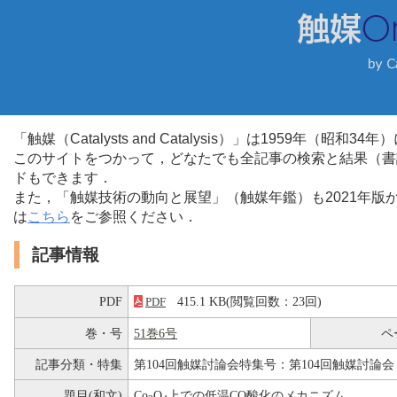
「触媒（Catalysts and Catalysis）」は1959年（昭
このサイトをつかって，どなたでも全記事の検索と結果（書
ドもできます．
また，「触媒技術の動向と展望」（触媒年鑑）も2021年
は
こちら
をご参照ください．
記事情報
PDF
415.1 KB(閲覧回数：23回)
PDF
巻・号
51巻6号
ペ
記事分類・特集
第104回触媒討論会特集号：第104回触媒討論会
題目(和文)
Co
O
上での低温CO酸化のメカニズム