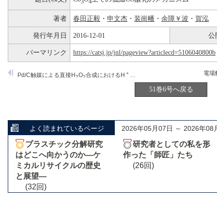
3
4
著者
春田正毅
・
申文杰
・
装崗幡
・
余障￥波
・
賀泓
発行年月日
2016-12-01
公
パーマリンク
https://catsj.jp/jnl/pageview?articlecd=5106040800b
＋
－
Pd/C触媒による直接H
O
合成におけるH
およびBr
イオンの作用機構
2
2
51巻6号へ戻る
よく読まれているページ
2026年05月07日 ～ 2026年08
プラスチック分解研究
研究者としての私を形
はどこへ向かうのか―ケ
作った「師匠」たち
ミカルリサイクルの歴史
(26回)
と展望―
(32回)