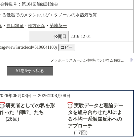
論会特集号：第104回触媒討論会
よる低温でのメタンおよびエタノールの水蒸気改質
彦
・
原口将征
・
松方正彦
・
菊地英一
公開日
2016-12-01
nl/pageview?articlecd=5106041100j
メソポーラスカーボン担持パラジウム触媒による鈴木-宮浦カップリング反応でのマイクロ波加熱の効果
51巻6号へ戻る
2026年05月08日 ～ 2026年08月08日
研究者としての私を形
実験データと理論デー
作った「師匠」たち
タを組み合わせたAIによ
(26回)
る不均一系触媒反応への
アプローチ
(17回)