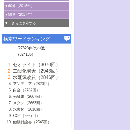
3号 CO
の排出削減および有効活用のた
タリゼーション
2
3号 特殊反応場を利用した触媒的分子変
る非貴金属触媒の研究動向
線を利用した触媒解析技術の最先端
1号 物質移動制御に着目した触媒プロセ
▼60巻（2018年）
4号 格子酸素・格子酸素欠陥を利用した
めの触媒技術
換反応
2号 機能化学品製造に資するクリーンな
ス開発
5号 ゼオライトの合成と応用における研
5号 単原子触媒
触媒反応
1号 固体酸触媒の最新の研究動向
▼59巻（2017年）
触媒的酸化反応
4号 若手による情報発信企画～とびたて
4号 多孔質材料を用いた触媒の新展開
究動向
2号 CO
フリー水素サプライチェーンに
2
6号 参照触媒委員会からのお知らせ
5号 生体触媒によるエネルギー変換反応
2号 二酸化炭素からの有用化学品合成
1号 いたるところに，触媒
▼…さらに表示する
若き触媒の研究者たち～（1）
3号 水処理のための触媒化学
5号 情報学的手法を用いた触媒開発
6号 ヘテロ接合界面
関わる触媒開発動向
B号 第133回触媒討論会（2023年）
6号 窒素とリンの循環のための触媒・機
3号 ナノ粒子・クラスター触媒の最前線
2号 機能性材料の局所構造解析のための
5号 若手による情報発信企画～とびたて
▼58巻（2016年）
4号 光触媒を用いた水分解の最新の研究
6号 カーボンニュートラルに向けた電解
B号 第135回触媒討論会（2025年）
3号 精密高分子合成に関する最近の研究
能性材料
最先端技術
検索ワードランキング
4号 60周年記念企画
若き触媒の研究者たち～（2）
動向
技術
1号 ユニークな構造の高分子を生み出す触
▼57巻（2015年）
動向
B号 第131回触媒討論会（2023年）
3号 無機分離膜材料の開発と触媒反応プ
5号 進化するゼオライト合成技術
6号 石油のノーブル・ユースを志向した
媒技術
(27823件/のべ数：
5号 次世代の触媒プロセスを支えるマイ
B号 第127回触媒討論会（2021年・オン
1号 水素キャリアにかかわる触媒技術の新
4号 バイオマス化成品製造のための触媒
▼56巻（2014年）
ロセスへの適用
触媒技術
7824136）
クロ波
6号 非貴金属系触媒における電気化学的
ライン開催(Zoom)のみ）
2号 リグニンからの化成品製造に向けた触
展開
技術
1号 特殊環境場を利用した材料合成
▼55巻（2013年）
4号 触媒研究における計算科学の利用
酸素還元反応
B号 第129回触媒討論会（2022年・京都
媒技術
6号 メタン転換技術の最新動向
ゼオライト（3070回）
2号 石油精製用触媒の最近の進展
5号 固体触媒による含窒素有機化合物変
2号 光触媒反応機構に関する最新の研究動
1号 高耐久性燃料電池システム用触媒にお
大学：オンライン・対面開催）
▼54巻（2012年）
5号 水素のふるまいを解き明かす最先端
B号 第121回触媒討論会（2018年・東京
3号 触媒研究の最先端～とびたて若き研究
二酸化炭素（2943回）
B号 第125回触媒討論会（2020年・工学
換の最前線
3号 固体酸化物形燃料電池（SOFC）におけ
向
ける新展開
研究
大学）
1号 規則性多孔体の利用技術における最近
▼53巻（2011年）
者たち～（1）
水蒸気改質（2846回）
院大学）
るアノード触媒上での燃料直接改質技術
6号 貴金属使用量低減に向けた自動車排
3号 固体高分子形燃料電池カソード触媒の
2号 リビングラジカル重合の最近の動向
6号 低級アルカンの有効利用のための触
の進歩
アンモニア（2820回）
4号 触媒研究の最先端～とびたて若き研究
1号 金属学から見る合金触媒の新展開
▼52巻（2010年）
ガス浄化触媒の開発
4号 コアシェル構造の制御による触媒機能
開発動向
媒技術
白金（2782回）
3号 天然ガスの化学工業的展開に関する触
2号 第109回触媒討論会
者たち～（2）
2号 第107回触媒討論会
の向上
1号 触媒の劣化対策と長寿命触媒開発
B号 第123回触媒討論会（2019年・大阪
▼51巻（2009年）
4号 人工光合成に向けた近年のアプローチ
光触媒（2667回）
媒技術
B号 第119回触媒討論会（2017年・首都
3号 貴金属低減技術の最新動向
5号 触媒研究の最先端～とびたて若き研究
市立大学）
3号 触媒のその場観察法の進歩（１）
5号 工業触媒およびその周辺技術の最近の
2号 第105回触媒討論会
1号 炭素材料－熱い注目を集める材料－
▼50巻（2008年）
メタン（2663回）
大学東京）
5号 未利用熱エネルギーの有効活用に貢献
4号 貴金属触媒の精密構造制御とその活用
者たち～（3）
4号 貴金属代替技術の最新動向
進歩
水素化（2616回）
4号 触媒のその場観察法の進歩（２）
3号 ナノ構造が拓く新機能
する触媒技術
2号 第103回触媒討論会
1号 触媒化学と学会のこの10年，半世紀，
▼49巻（2007年）
5号 バイオマス化成品製造のための固体触
6号 イオニクス材料と燃料電池・電解合成
5号 光触媒による物質変換反応の新展開
CO2（2567回）
6号 ナノシート
5号 不活性結合の触媒的活性化による有機
そして未来
4号 活性サイトおよびその環境の精密な設
6号 ポリオキソメタレート
3号 環境浄化用光触媒の現状と課題
媒の開発
1号 含フッ素化合物の合成と触媒
▼48巻（2006年）
の最新の研究動向
触媒討論会（2545回）
6号 グラフェン
合成
B号 第115回触媒討論会（2015年・成蹊大
計による触媒の高機能化
2号 第101回触媒討論会
B号 第113回触媒討論会（2014年・ロワジ
4号 水素社会の実現に向けた水素製造・貯
6号 ナノ空間─吸着状態解析から新機能開拓
2号 第99回触媒討論会
B号 第117回触媒討論会（2016年・大阪府
1号 固体酸触媒の最近の進歩
▼47巻（2005年）