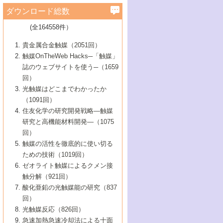
学）
7号 水素を利用する化成品合成の新潮流
6号 新しい固体酸触媒技術
5号 触媒を有効に使うための技術
ールホテル豊橋）
蔵技術の進歩
まで─
3号 メソポーラス物質の新展開
立大学）
3号 実用的ファインケミカル合成プロセス
ダウンロード総数
2号 第97回触媒討論会
1号 最近の触媒担体とその効果
▼46巻（2004年）
7号 ゼオライト合成における最近の進歩
6号 第106回触媒討論会
5号 CO
が関わる触媒・材料
B号 第111回触媒討論会（2013年・関西大
4号 錯体を利用したユニークな表面構造の
を実現する触媒
2
3号 リビング重合触媒の最近の展開
2号 第95回触媒討論会
(全164558件）
1号 部分酸化反応触媒の最前線
▼45巻（2003年）
学）
構築と機能
7号 有機分子触媒による精密有機合成
4号 バイオマス活用のための技術開発
6号 第104回触媒討論会
4号 今後の液体燃料を支える触媒技術
3号 化成品を合成するゼオライト触媒
2号 第93回触媒討論会
1号 なぜこの触媒が良いのか？
▼44巻（2002年）
貴金属合金触媒（2051回）
5号 若手会員による触媒研究の未来展望1：
8号 高機能化ポリオレフィンに向けた重合
5号 こんな物質，あんな物質―新たな触媒
7号 持続可能社会実現のための触媒および
5号 水素製造・貯蔵のための触媒技術の新
4号 水分解用光触媒材料
3号 特殊エネルギー場の触媒反応
触媒OnTheWeb Hacks─「触媒」
企業編
2号 第91回触媒討論会
触媒の最近の進展
1号 高次制御された触媒の化学
▼43巻（2001年）
の可能性―
触媒関連技術
しい展開
誌のウェブサイトを使う─（1659
5号 時間分解分光の進歩と応用
4号 生体内における金属の触媒作用
6号 第102回触媒討論会
3号 最近の自動車排ガス処理技術
2号 第89回触媒討論会
1号 グリーンケミストリーと触媒
▼42巻（2000年）
6号 第100回触媒討論会
8号 未来を拓く金属錯体
回）
6号 第98回触媒討論会
6号 第96回触媒討論会
5号 ファインケミカルズの展開に寄与する
7号 触媒・化学反応における計算化学の進
4号 触媒研究の現状と将来─第90回触媒討論
3号 触媒を利用した電気化学の新展開
2号 第87回触媒討論会特集号
1号 触媒反応工学の明日を拓く
▼41巻（1999年）
7号 『結晶の化学』を活かした触媒研究
光触媒はどこまでわかったか
7号 基礎化学品製造の触媒技術
触媒
歩
会Aから
7号 未来型金属錯体触媒開発への展望
4号 ナノ材料の調製と機能化
（1091回）
3号 生体触媒とバイオプロセス
2号 第85回触媒討論会
8号 イオン液体の応用
1号 孔、穴、あな?-特異な空間とその利用-
▼40巻（1998年）
8号 多機能型リアクター
6号 第94回触媒討論会
8号 若手研究者による触媒研究の未来展望
5号 基礎化学品製造の触媒技術
8号 超臨界流体を用いた化学プロセスの新
住友化学の研究開発戦略―触媒
5号 こんな触媒が欲しい
4号 水素製造・利用の触媒化学
3号 反応ダイナミクス
2号 第83回触媒討論会
1号 創立40周年記念・触媒化学この10年の
▼39巻（1997年）
2：大学・研究所編
展開
研究と高機能材料開発―（1075
7号 サブナノレベルでみた新しい表面現象
6号 第92回触媒討論会
6号 第90回触媒討論会
5号 触媒研究における新しい切り口：コン
進展と21世紀への提言/創立40周年記念・触
4号 超臨界流体の触媒反応への応用
3号 均一系触媒反応最前線
1号 均一系と不均一系触媒反応-その特徴と
回）
▼38巻（1996年）
8号 オレフィン重合触媒の新たな展
7号 基礎化学品製造の触媒技術
ビナトリアルケミストリー
媒学会この10年の歩みとこれから/創立40周
7号 触媒研究と学術雑誌/情報
5号 触媒のおもしろさをどのように伝える
接点
触媒の活性を徹底的に使い切る
4号 実用炭素材料の新展開
1号 触媒の構造と触媒作用/C1化学を中心と
▼37巻（1995年）
年記念・記録は語る
8号 資源の循環と触媒技術
6号 第88回触媒討論会特集号
か
ための技術（1019回）
8号 若い世代からみた触媒化学の現状と未
2号 第79回触媒討論会
5号 研究の方法論を考える
する21世紀への触媒
1号 ファインケミカルズと固体触媒
▼36巻（1994年）
2号 第81回触媒討論会
ゼオライト触媒によるクメン接
来
7号 企業における触媒研究のブレークスル
6号 第86回触媒討論会
3号 最新NO除去触媒の実用化研究
6号 第84回触媒討論会
2号 第77回触媒討論会
2号 第75回触媒討論会
触分解（921回）
1号 電気化学と触媒
▼35巻（1993年）
ー
3号 計算機触媒化学へのさそい
7号 水素化精製触媒の新しい展開
4号 新しい反応場を目指した触媒調製
7号 機能性金属材料と触媒
3号 オリンピックメダル:金・銀・銅はどん
酸化亜鉛の光触媒能の研究（837
3号 希土類を利用した触媒
2号 第73回触媒討論会
8号 この材料を触媒として使ってみません
4号 触媒劣化の制御と予測
1号 工業触媒開発マニュアル―探索から工
▼34巻（1992年）
8号 新しい反応性と機能性を目指した金属
な触媒作用を示すか
回）
5号 反応・分離技術の新しい展開
8号 触媒研究へのNMRの応用と展望
か？
業化まで
4号 触媒とリサイクル
3号 C4化学の展開
5号 最新の実用プロセスと触媒
クラスタ-化学
1号 インパクトを与えたこの研究
▼33巻（1991年）
光触媒反応（826回）
4号 触媒作用における機能の複合化
6号 第80回触媒討論会
2号 第71回触媒討論会
5号 エネルギー変換触媒
4号 《通常号》
6号 第82回触媒討論会
急速加熱急速冷却法による十面
2号 第69回触媒討論会
1号 触媒プロセス開発マニュアル―探索か
▼32巻（1990年）