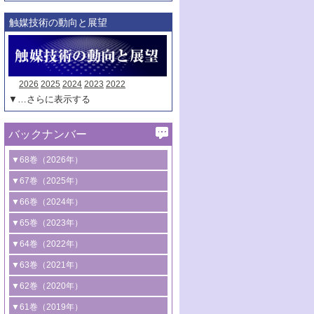
触媒技術の動向と展望
2026
2025
2024
2023
2022
▼…さらに表示する
バックナンバー
▼68巻（2026年）
1号 過酸化水素合成に関する研究動向
▼67巻（2025年）
2号 コンピューター技術により加速する
1号 CO
水素化によるグリーン燃料/グリ
▼66巻（2024年）
2
触媒開発
ーンケミカル製造
1号 低次元ナノ構造を有する触媒材料
▼65巻（2023年）
3号 有機分子変換やCO
資源化のための
2
2号 水素製造のための水分解技術に関す
2号 規制反応場を活用した固体触媒研究
1号 炭素が関わる触媒機能
▼64巻（2022年）
光触媒に関する最近の研究
る最近の研究
の新展開
2号 プラスチックケミカルリサイクルの
1号 合成ガス製造とCOを用いるケミカル
▼63巻（2021年）
B号 第137回触媒討論会（2026年）
3号 オレフィン系樹脂の精密合成に関す
3号 未踏分子変換を目指した酸化触媒プ
ための触媒技術
ズ合成の最新動向
1号 金触媒の新展開
▼62巻（2020年）
る最新技術
ロセスの最前線
3号 非酸化物系金属化合物を基盤とした
2号 化学品合成のための合金触媒開発
2号 ペロブスカイト
1号 触媒設計を拓く欠陥構造のキャラク
▼61巻（2019年）
4号 アルコール類の効率的変換を実現す
4号 シンクロトロン放射光および中性子
触媒材料の開発