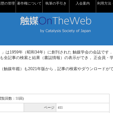
履歴の管理
著作権について
執筆の手引き
入会案内
利用方法・
talysis）」は1959年（昭和34年）に創刊された 触媒学会の会誌です．
も全記事の検索と結果（書誌情報）の表示ができ， 正会員・
（触媒年鑑）も2021年版から，記事の検索やダウンロードが
B(閲覧回数：55回)
ページ
411