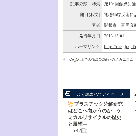
記事分類・特集
第104回触媒討
題目(和文)
電場触媒反応に
著者
関根泰
・
富岡真
発行年月日
2016-12-01
パーマリンク
https://catsj.jp/j
Co
O
上での低温CO酸化のメカニズム
3
4
よく読まれているページ
プラスチック分解研究
はどこへ向かうのか―ケ
ミカルリサイクルの歴史
と展望―
(32回)