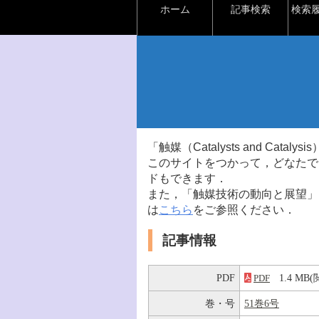
ホーム
記事検索
検索
「触媒（Catalysts and Ca
このサイトをつかって，どなたで
ドもできます．
また，「触媒技術の動向と展望」
は
こちら
をご参照ください．
記事情報
PDF
1.4 M
PDF
巻・号
51巻6号