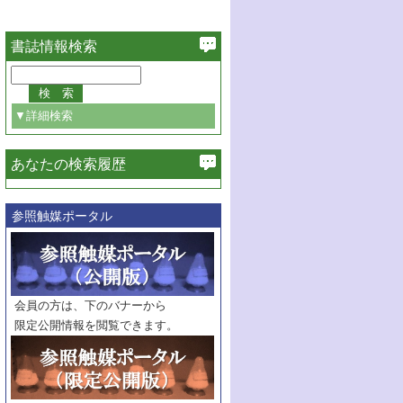
書誌情報検索
▼詳細検索
あなたの検索履歴
必ず含む
参照触媒ポータル
巻・号指定
巻
号
範囲指定
巻
号～
巻
会員の方は、下のバナーから
号
限定公開情報を閲覧できます。
触媒年鑑
年度
記事種別
マーク：
マークあり