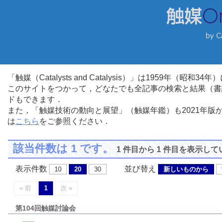
「触媒（Catalysts and Catalysis）」は1959年（昭
このサイトをつかって，どなたでも全記事の検索と結果（書
ドもできます．
また，「触媒技術の動向と展望」（触媒年鑑）も2021年
は
こちら
をご参照ください．
該当件数は 1 です。
1 件目から 1 件目を表示し
表示件数
並び替え
10
20
30
新しいものから
« 前
1
次 »
第104回触媒討論会