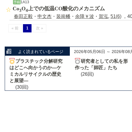
1A13
予稿
Co
O
上での低温CO酸化のメカニズム
3
4
春田正毅
・
申文杰
・
装崗幡
・
余障￥波
・
賀泓
,
51(6)
，40
« 前
1
次 »
よく読まれているページ
2026年05月06日 ～ 2026年08
プラスチック分解研究
研究者としての私を形
はどこへ向かうのか―ケ
作った「師匠」たち
ミカルリサイクルの歴史
(26回)
と展望―
(30回)