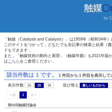
「触媒（Catalysts and Catalysis）」は1959年（昭
このサイトをつかって，どなたでも全記事の検索と結果（書
ドもできます．
また，「触媒技術の動向と展望」（触媒年鑑）も2021年
は
こちら
をご参照ください．
該当件数は 1 です。
1 件目から 1 件目を表示し
表示件数
並び替え
10
20
30
新しいものから
« 前
1
次 »
第68回触媒討論会