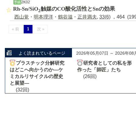
2K02
予稿
Rh-Sn/SiO
触媒のCO酸化活性とSnの効果
2
西山覚
・
明本理洋
・
鶴谷滋
・
正井満夫
,
33(6)
，464 (19
« 前
1
次 »
よく読まれているページ
2026年05月07日 ～ 2026年08
プラスチック分解研究
研究者としての私を形
はどこへ向かうのか―ケ
作った「師匠」たち
ミカルリサイクルの歴史
(26回)
と展望―
(32回)