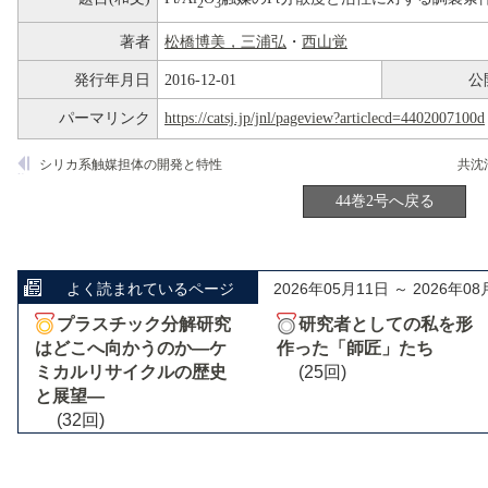
2
3
著者
松橋博美，三浦弘
・
西山覚
発行年月日
2016-12-01
公
パーマリンク
https://catsj.jp/jnl/pageview?articlecd=4402007100d
シリカ系触媒担体の開発と特性
44巻2号へ戻る
よく読まれているページ
2026年05月11日 ～ 2026年08
プラスチック分解研究
研究者としての私を形
はどこへ向かうのか―ケ
作った「師匠」たち
ミカルリサイクルの歴史
(25回)
と展望―
(32回)