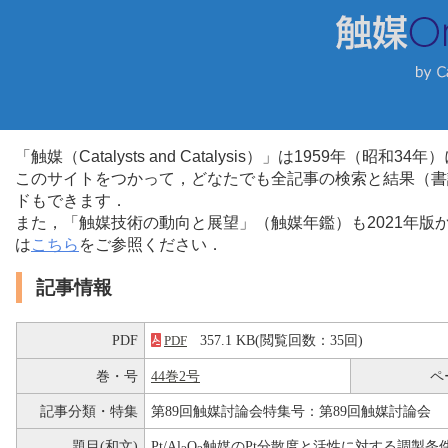
「触媒（Catalysts and Catalysis）」は1959年（昭
このサイトをつかって，どなたでも全記事の検索と結果（書
ドもできます．
また，「触媒技術の動向と展望」（触媒年鑑）も2021年
は
こちら
をご参照ください．
記事情報
PDF
357.1 KB(閲覧回数：35回)
PDF
巻・号
44巻2号
ペ
記事分類・特集
第89回触媒討論会特集号：第89回触媒討論会
題目(和文)
Pt/Al
O
触媒のPt分散度と活性に対する調製条