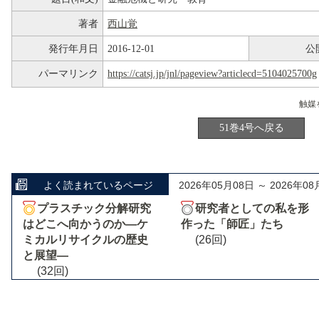
著者
西山覚
発行年月日
2016-12-01
公
パーマリンク
https://catsj.jp/jnl/pageview?articlecd=5104025700g
51巻4号へ戻る
よく読まれているページ
2026年05月08日 ～ 2026年08
プラスチック分解研究
研究者としての私を形
はどこへ向かうのか―ケ
作った「師匠」たち
ミカルリサイクルの歴史
(26回)
と展望―
(32回)