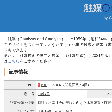
「触媒（Catalysts and Catalysis）」は1959年（昭
このサイトをつかって，どなたでも全記事の検索と結果（書
ドもできます．
また，「触媒技術の動向と展望」（触媒年鑑）も2021年
は
こちら
をご参照ください．
記事情報
PDF
129.8 KB(閲覧回数：4回)
PDF
巻・号
51巻4号
ペ
記事分類・特集
時評：水素社会の実現に向けた水素製造・貯蔵
題目(和文)
金融危機と研究・教育