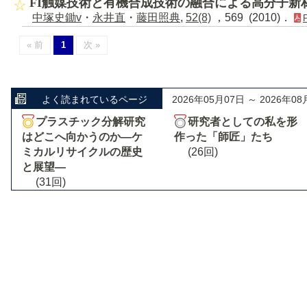
FI触媒技術と有機合成技術の融合による高分子新
中塚史鋤v
・
永井直
・
藤田照典
,
52(8)
，569 (2010)．
« 前
1
次 »
よく読まれているページ
2026年05月07日 ～ 2026年08
プラスチック分解研究
研究者としての私を形
はどこへ向かうのか―ケ
作った「師匠」たち
ミカルリサイクルの歴史
(26回)
と展望―
(31回)