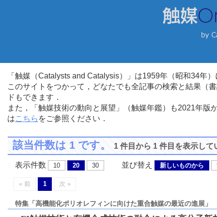
「触媒（Catalysts and Catalysis）」は1959年（昭
このサイトをつかって，どなたでも全記事の検索と結果（書
ドもできます．
また，「触媒技術の動向と展望」（触媒年鑑）も2021年
は
こちら
をご参照ください．
該当件数は 1 です。
1 件目から 1 件目を表示し
表示件数
並び替え
10
20
30
新しいものから
« 前
1
次 »
特集「高機能化ポリオレフィンに向けた重合触媒の最近の進展」