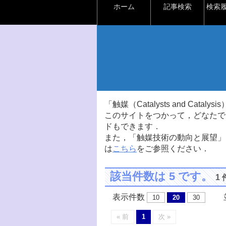
ホーム
記事検索
検索
「触媒（Catalysts and Ca
このサイトをつかって，どなたで
ドもできます．
また，「触媒技術の動向と展望」
は
こちら
をご参照ください．
該当件数は 5 です。
1
表示件数
並
10
20
30
« 前
1
次 »