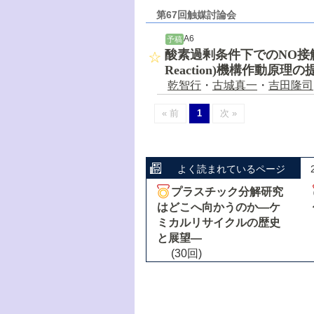
第67回触媒討論会
A6
予稿
酸素過剰条件下でのNO接触分解―
Reaction)機構作動原理の
乾智行
・
古城真一
・
吉田隆司
« 前
1
次 »
よく読まれているページ
プラスチック分解研究
はどこへ向かうのか―ケ
ミカルリサイクルの歴史
と展望―
(30回)