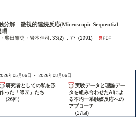
微視的連続反応(Microscopic Sequential
提唱
・
柴田雅史
・
岩本伸司
,
33(2)
，77 (1991)．
PDF
2026年05月06日 ～ 2026年08月06日
研究者としての私を形
実験データと理論デー
作った「師匠」たち
タを組み合わせたAIによ
(26回)
る不均一系触媒反応への
アプローチ
(17回)