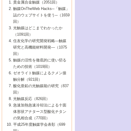
1号 なぜこの触媒が良いのか？
▼44巻（2002年）
貴金属合金触媒（2051回）
5号 若手会員による触媒研究の未来展望1：
8号 高機能化ポリオレフィンに向けた重合
5号 こんな物質，あんな物質―新たな触媒
7号 持続可能社会実現のための触媒および
5号 水素製造・貯蔵のための触媒技術の新
4号 水分解用光触媒材料
3号 特殊エネルギー場の触媒反応
触媒OnTheWeb Hacks─「触媒」
企業編
2号 第91回触媒討論会
触媒の最近の進展
1号 高次制御された触媒の化学
▼43巻（2001年）
の可能性―
触媒関連技術
しい展開
誌のウェブサイトを使う─（1659
5号 時間分解分光の進歩と応用
4号 生体内における金属の触媒作用
6号 第102回触媒討論会
3号 最近の自動車排ガス処理技術
2号 第89回触媒討論会
1号 グリーンケミストリーと触媒
▼42巻（2000年）
6号 第100回触媒討論会
8号 未来を拓く金属錯体
回）
6号 第98回触媒討論会
6号 第96回触媒討論会
5号 ファインケミカルズの展開に寄与する
7号 触媒・化学反応における計算化学の進
4号 触媒研究の現状と将来─第90回触媒討論
3号 触媒を利用した電気化学の新展開
2号 第87回触媒討論会特集号
1号 触媒反応工学の明日を拓く
▼41巻（1999年）
7号 『結晶の化学』を活かした触媒研究
光触媒はどこまでわかったか
7号 基礎化学品製造の触媒技術
触媒
歩
会Aから
7号 未来型金属錯体触媒開発への展望
4号 ナノ材料の調製と機能化
（1091回）
3号 生体触媒とバイオプロセス
2号 第85回触媒討論会
8号 イオン液体の応用
1号 孔、穴、あな?-特異な空間とその利用-
▼40巻（1998年）
8号 多機能型リアクター
6号 第94回触媒討論会
8号 若手研究者による触媒研究の未来展望
5号 基礎化学品製造の触媒技術
8号 超臨界流体を用いた化学プロセスの新
住友化学の研究開発戦略―触媒
5号 こんな触媒が欲しい
4号 水素製造・利用の触媒化学
3号 反応ダイナミクス
2号 第83回触媒討論会
1号 創立40周年記念・触媒化学この10年の
▼39巻（1997年）
2：大学・研究所編
展開
研究と高機能材料開発―（1075
7号 サブナノレベルでみた新しい表面現象
6号 第92回触媒討論会
6号 第90回触媒討論会
5号 触媒研究における新しい切り口：コン
進展と21世紀への提言/創立40周年記念・触
4号 超臨界流体の触媒反応への応用
3号 均一系触媒反応最前線
1号 均一系と不均一系触媒反応-その特徴と
回）
▼38巻（1996年）
8号 オレフィン重合触媒の新たな展
7号 基礎化学品製造の触媒技術
ビナトリアルケミストリー
媒学会この10年の歩みとこれから/創立40周
7号 触媒研究と学術雑誌/情報
5号 触媒のおもしろさをどのように伝える
接点
触媒の活性を徹底的に使い切る
4号 実用炭素材料の新展開
1号 触媒の構造と触媒作用/C1化学を中心と
▼37巻（1995年）
年記念・記録は語る
8号 資源の循環と触媒技術
6号 第88回触媒討論会特集号
か
ための技術（1019回）
8号 若い世代からみた触媒化学の現状と未
2号 第79回触媒討論会
5号 研究の方法論を考える
する21世紀への触媒
1号 ファインケミカルズと固体触媒
▼36巻（1994年）
2号 第81回触媒討論会
ゼオライト触媒によるクメン接
来
7号 企業における触媒研究のブレークスル
6号 第86回触媒討論会
3号 最新NO除去触媒の実用化研究
6号 第84回触媒討論会
2号 第77回触媒討論会
2号 第75回触媒討論会
触分解（921回）
1号 電気化学と触媒
▼35巻（1993年）
ー
3号 計算機触媒化学へのさそい
7号 水素化精製触媒の新しい展開
4号 新しい反応場を目指した触媒調製
7号 機能性金属材料と触媒
3号 オリンピックメダル:金・銀・銅はどん
酸化亜鉛の光触媒能の研究（837
3号 希土類を利用した触媒
2号 第73回触媒討論会
8号 この材料を触媒として使ってみません
4号 触媒劣化の制御と予測
1号 工業触媒開発マニュアル―探索から工
▼34巻（1992年）
8号 新しい反応性と機能性を目指した金属
な触媒作用を示すか
回）
5号 反応・分離技術の新しい展開
8号 触媒研究へのNMRの応用と展望
か？
業化まで
4号 触媒とリサイクル
3号 C4化学の展開
5号 最新の実用プロセスと触媒
クラスタ-化学
1号 インパクトを与えたこの研究
▼33巻（1991年）
光触媒反応（826回）
4号 触媒作用における機能の複合化
6号 第80回触媒討論会
2号 第71回触媒討論会
5号 エネルギー変換触媒
4号 《通常号》
6号 第82回触媒討論会
急速加熱急速冷却法による十面
2号 第69回触媒討論会
1号 触媒プロセス開発マニュアル―探索か
▼32巻（1990年）
5号 未来を拓け！若手研究者
7号 無機―有機ハイブリッド材料の新展開
3号 研究開発のうらおもて―着想と展開
体形状アナタース型酸化チタン
6号 第76回触媒討論会
5号 《通常号》
ら工業化まで，知っておきたいこと PartII
7号 ナノ構造体の化学
3号 ケミカルズ合成触媒―新しい展開と応
1号 21世紀に向けて触媒研究の飛躍をめざ
▼31巻（1989年）
6号 第78回触媒討論会
8号 AFMでみる世界
の気相合成（770回）
4号 触媒劣化と寿命の予測
7号 表面吸着相の新しい展開
用
6号 第74回触媒討論会
2号 第67回触媒討論会
8号 あの反応は今
す―触媒化学の裾野を広げよう
1号 情報科学と反応設計・材料設計
▼30巻（1988年）
7号 ダイナミックな領域への触媒研究の展
平成25年度触媒学会表彰（699
5号 環境に優しい触媒
8号 マイクロポーラス・クリスタル触媒の
4号 触媒調製の科学と技術の最前線
7号 半導体光触媒の基礎と広がり
3号 光触媒
2号 第65回触媒討論会
開/C1化学を中心とする21世紀への触媒
回）