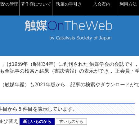
履歴の管理
著作権について
執筆の手引き
入会案内
利用方法・
talysis）」は1959年（昭和34年）に創刊された 触媒学会の会誌です．
も全記事の検索と結果（書誌情報）の表示ができ， 正会員・
（触媒年鑑）も2021年版から，記事の検索やダウンロードが
 件目から 5 件目を表示しています。
び替え
新しいものから
古いものから