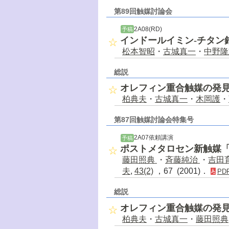
第89回触媒討論会
2A08(RD)
予稿
インドールイミン-チタン
松本智昭
・
古城真一
・
中野隆
総説
オレフィン重合触媒の発見
柏典夫
・
古城真一
・
木岡護
・
第87回触媒討論会特集号
2A07依頼講演
予稿
ポストメタロセン新触媒「
藤田照典
・
斉藤純治
・
吉田
夫
,
43(2)
，67 (2001)．
PD
総説
オレフィン重合触媒の発見
柏典夫
・
古城真一
・
藤田照典