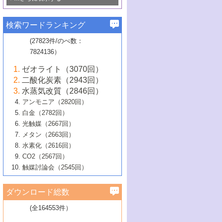
若き触媒の研究者たち～（1）
3号 水処理のための触媒化学
5号 情報学的手法を用いた触媒開発
6号 ヘテロ接合界面
関わる触媒開発動向
B号 第133回触媒討論会（2023年）
6号 窒素とリンの循環のための触媒・機
3号 ナノ粒子・クラスター触媒の最前線
2号 機能性材料の局所構造解析のための
5号 若手による情報発信企画～とびたて
▼58巻（2016年）
4号 光触媒を用いた水分解の最新の研究
6号 カーボンニュートラルに向けた電解
B号 第135回触媒討論会（2025年）
3号 精密高分子合成に関する最近の研究
能性材料
最先端技術
検索ワードランキング
4号 60周年記念企画
若き触媒の研究者たち～（2）
動向
技術
1号 ユニークな構造の高分子を生み出す触
▼57巻（2015年）
動向
B号 第131回触媒討論会（2023年）
3号 無機分離膜材料の開発と触媒反応プ
5号 進化するゼオライト合成技術
6号 石油のノーブル・ユースを志向した
媒技術
(27823件/のべ数：
5号 次世代の触媒プロセスを支えるマイ
B号 第127回触媒討論会（2021年・オン
1号 水素キャリアにかかわる触媒技術の新
4号 バイオマス化成品製造のための触媒
▼56巻（2014年）
ロセスへの適用
触媒技術
7824136）
クロ波
6号 非貴金属系触媒における電気化学的
ライン開催(Zoom)のみ）
2号 リグニンからの化成品製造に向けた触
展開
技術
1号 特殊環境場を利用した材料合成
▼55巻（2013年）
4号 触媒研究における計算科学の利用
酸素還元反応
B号 第129回触媒討論会（2022年・京都
媒技術
6号 メタン転換技術の最新動向
ゼオライト（3070回）
2号 石油精製用触媒の最近の進展
5号 固体触媒による含窒素有機化合物変
2号 光触媒反応機構に関する最新の研究動
1号 高耐久性燃料電池システム用触媒にお
大学：オンライン・対面開催）
▼54巻（2012年）
5号 水素のふるまいを解き明かす最先端
B号 第121回触媒討論会（2018年・東京
3号 触媒研究の最先端～とびたて若き研究
二酸化炭素（2943回）
B号 第125回触媒討論会（2020年・工学
換の最前線
3号 固体酸化物形燃料電池（SOFC）におけ
向
ける新展開
研究
大学）
1号 規則性多孔体の利用技術における最近
▼53巻（2011年）
者たち～（1）
水蒸気改質（2846回）
院大学）
るアノード触媒上での燃料直接改質技術
6号 貴金属使用量低減に向けた自動車排
3号 固体高分子形燃料電池カソード触媒の
2号 リビングラジカル重合の最近の動向
6号 低級アルカンの有効利用のための触
の進歩
アンモニア（2820回）
4号 触媒研究の最先端～とびたて若き研究
1号 金属学から見る合金触媒の新展開
▼52巻（2010年）
ガス浄化触媒の開発
4号 コアシェル構造の制御による触媒機能
開発動向
媒技術
白金（2782回）
3号 天然ガスの化学工業的展開に関する触
2号 第109回触媒討論会
者たち～（2）
2号 第107回触媒討論会
の向上
1号 触媒の劣化対策と長寿命触媒開発
B号 第123回触媒討論会（2019年・大阪
▼51巻（2009年）
4号 人工光合成に向けた近年のアプローチ
光触媒（2667回）
媒技術
B号 第119回触媒討論会（2017年・首都
3号 貴金属低減技術の最新動向
5号 触媒研究の最先端～とびたて若き研究
市立大学）
3号 触媒のその場観察法の進歩（１）
5号 工業触媒およびその周辺技術の最近の
2号 第105回触媒討論会
1号 炭素材料－熱い注目を集める材料－
▼50巻（2008年）
メタン（2663回）
大学東京）
5号 未利用熱エネルギーの有効活用に貢献
4号 貴金属触媒の精密構造制御とその活用
者たち～（3）
4号 貴金属代替技術の最新動向
進歩
水素化（2616回）
4号 触媒のその場観察法の進歩（２）
3号 ナノ構造が拓く新機能
する触媒技術
2号 第103回触媒討論会
1号 触媒化学と学会のこの10年，半世紀，
▼49巻（2007年）
5号 バイオマス化成品製造のための固体触
6号 イオニクス材料と燃料電池・電解合成
5号 光触媒による物質変換反応の新展開
CO2（2567回）
6号 ナノシート
5号 不活性結合の触媒的活性化による有機
そして未来
4号 活性サイトおよびその環境の精密な設
6号 ポリオキソメタレート
3号 環境浄化用光触媒の現状と課題
媒の開発
1号 含フッ素化合物の合成と触媒
▼48巻（2006年）
の最新の研究動向
触媒討論会（2545回）
6号 グラフェン
合成
B号 第115回触媒討論会（2015年・成蹊大
計による触媒の高機能化
2号 第101回触媒討論会
B号 第113回触媒討論会（2014年・ロワジ
4号 水素社会の実現に向けた水素製造・貯
6号 ナノ空間─吸着状態解析から新機能開拓
2号 第99回触媒討論会
B号 第117回触媒討論会（2016年・大阪府
1号 固体酸触媒の最近の進歩
▼47巻（2005年）
学）
7号 水素を利用する化成品合成の新潮流
6号 新しい固体酸触媒技術
5号 触媒を有効に使うための技術
ールホテル豊橋）
蔵技術の進歩
まで─
3号 メソポーラス物質の新展開
立大学）
3号 実用的ファインケミカル合成プロセス
ダウンロード総数
2号 第97回触媒討論会
1号 最近の触媒担体とその効果
▼46巻（2004年）
7号 ゼオライト合成における最近の進歩
6号 第106回触媒討論会
5号 CO
が関わる触媒・材料
B号 第111回触媒討論会（2013年・関西大
4号 錯体を利用したユニークな表面構造の
を実現する触媒
2
3号 リビング重合触媒の最近の展開
2号 第95回触媒討論会
(全164553件）
1号 部分酸化反応触媒の最前線
▼45巻（2003年）
学）
構築と機能
7号 有機分子触媒による精密有機合成
4号 バイオマス活用のための技術開発
6号 第104回触媒討論会
4号 今後の液体燃料を支える触媒技術
3号 化成品を合成するゼオライト触媒
2号 第93回触媒討論会