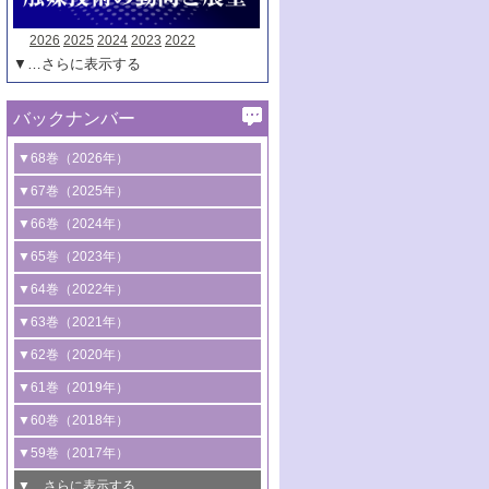
2026
2025
2024
2023
2022
▼…さらに表示する
バックナンバー
▼68巻（2026年）
1号 過酸化水素合成に関する研究動向
▼67巻（2025年）
2号 コンピューター技術により加速する
1号 CO
水素化によるグリーン燃料/グリ
▼66巻（2024年）
2
触媒開発
ーンケミカル製造
1号 低次元ナノ構造を有する触媒材料
▼65巻（2023年）
3号 有機分子変換やCO
資源化のための
2
2号 水素製造のための水分解技術に関す
2号 規制反応場を活用した固体触媒研究
1号 炭素が関わる触媒機能
▼64巻（2022年）
光触媒に関する最近の研究
る最近の研究
の新展開
2号 プラスチックケミカルリサイクルの
1号 合成ガス製造とCOを用いるケミカル
▼63巻（2021年）
B号 第137回触媒討論会（2026年）
3号 オレフィン系樹脂の精密合成に関す
3号 未踏分子変換を目指した酸化触媒プ
ための触媒技術
ズ合成の最新動向
1号 金触媒の新展開
▼62巻（2020年）
る最新技術
ロセスの最前線
3号 非酸化物系金属化合物を基盤とした
2号 化学品合成のための合金触媒開発
2号 ペロブスカイト
1号 触媒設計を拓く欠陥構造のキャラク
▼61巻（2019年）
4号 アルコール類の効率的変換を実現す
4号 シンクロトロン放射光および中性子
触媒材料の開発
3号 CO
の排出削減および有効活用のた
タリゼーション
2
3号 特殊反応場を利用した触媒的分子変
る非貴金属触媒の研究動向
線を利用した触媒解析技術の最先端
1号 物質移動制御に着目した触媒プロセ
▼60巻（2018年）
4号 格子酸素・格子酸素欠陥を利用した
めの触媒技術
換反応
2号 機能化学品製造に資するクリーンな
ス開発
5号 ゼオライトの合成と応用における研
5号 単原子触媒
触媒反応
1号 固体酸触媒の最新の研究動向
▼59巻（2017年）
触媒的酸化反応
4号 若手による情報発信企画～とびたて
4号 多孔質材料を用いた触媒の新展開
究動向
2号 CO
フリー水素サプライチェーンに
2
6号 参照触媒委員会からのお知らせ
5号 生体触媒によるエネルギー変換反応
2号 二酸化炭素からの有用化学品合成
1号 いたるところに，触媒
▼…さらに表示する