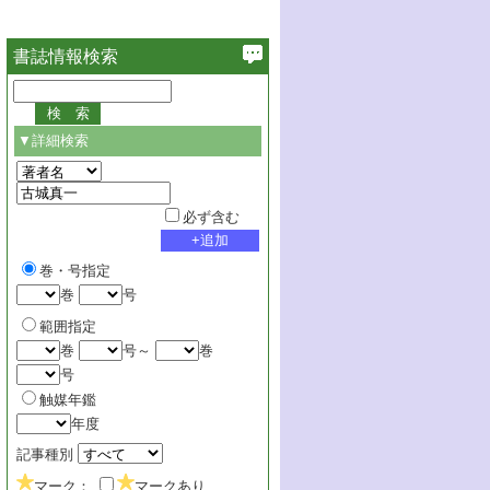
書誌情報検索
▼詳細検索
必ず含む
巻・号指定
巻
号
範囲指定
巻
号～
巻
号
触媒年鑑
年度
記事種別
マーク：
マークあり