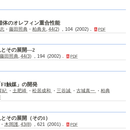
錯体のオレフィン重合性能
志
・
藤田照典
・
柏典夫
,
44(2)
，104 (2002)．
PDF
とその展開―2
藤田照典
,
44(3)
，194 (2002)．
PDF
FI触媒」の開発
育紀
・
土肥靖
・
松居成和
・
三谷誠
・
古城真一
・
柏典
F
とその展開（その1）
・
木岡護
,
43(8)
，621 (2001)．
PDF