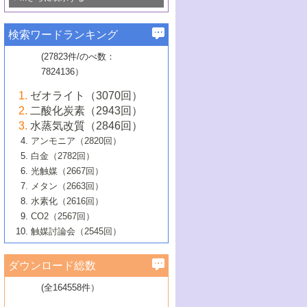
若き触媒の研究者たち～（1）
3号 水処理のための触媒化学
5号 情報学的手法を用いた触媒開発
6号 ヘテロ接合界面
関わる触媒開発動向
B号 第133回触媒討論会（2023年）
6号 窒素とリンの循環のための触媒・機
3号 ナノ粒子・クラスター触媒の最前線
2号 機能性材料の局所構造解析のための
5号 若手による情報発信企画～とびたて
▼58巻（2016年）
4号 光触媒を用いた水分解の最新の研究
6号 カーボンニュートラルに向けた電解
B号 第135回触媒討論会（2025年）
3号 精密高分子合成に関する最近の研究
能性材料
最先端技術
検索ワードランキング
4号 60周年記念企画
若き触媒の研究者たち～（2）
動向
技術
1号 ユニークな構造の高分子を生み出す触
▼57巻（2015年）
動向
B号 第131回触媒討論会（2023年）
3号 無機分離膜材料の開発と触媒反応プ
5号 進化するゼオライト合成技術
6号 石油のノーブル・ユースを志向した
媒技術
(27823件/のべ数：
5号 次世代の触媒プロセスを支えるマイ
B号 第127回触媒討論会（2021年・オン
1号 水素キャリアにかかわる触媒技術の新
4号 バイオマス化成品製造のための触媒
▼56巻（2014年）
ロセスへの適用
触媒技術
7824136）
クロ波
6号 非貴金属系触媒における電気化学的
ライン開催(Zoom)のみ）
2号 リグニンからの化成品製造に向けた触
展開
技術
1号 特殊環境場を利用した材料合成
▼55巻（2013年）
4号 触媒研究における計算科学の利用
酸素還元反応
B号 第129回触媒討論会（2022年・京都
媒技術
6号 メタン転換技術の最新動向
ゼオライト（3070回）
2号 石油精製用触媒の最近の進展
5号 固体触媒による含窒素有機化合物変
2号 光触媒反応機構に関する最新の研究動
1号 高耐久性燃料電池システム用触媒にお
大学：オンライン・対面開催）
▼54巻（2012年）
5号 水素のふるまいを解き明かす最先端
B号 第121回触媒討論会（2018年・東京
3号 触媒研究の最先端～とびたて若き研究
二酸化炭素（2943回）
B号 第125回触媒討論会（2020年・工学
換の最前線
3号 固体酸化物形燃料電池（SOFC）におけ
向
ける新展開
研究
大学）
1号 規則性多孔体の利用技術における最近
▼53巻（2011年）
者たち～（1）
水蒸気改質（2846回）
院大学）
るアノード触媒上での燃料直接改質技術
6号 貴金属使用量低減に向けた自動車排
3号 固体高分子形燃料電池カソード触媒の
2号 リビングラジカル重合の最近の動向
6号 低級アルカンの有効利用のための触
の進歩
アンモニア（2820回）
4号 触媒研究の最先端～とびたて若き研究
1号 金属学から見る合金触媒の新展開
▼52巻（2010年）
ガス浄化触媒の開発
4号 コアシェル構造の制御による触媒機能
開発動向
媒技術
白金（2782回）
3号 天然ガスの化学工業的展開に関する触
2号 第109回触媒討論会
者たち～（2）
2号 第107回触媒討論会
の向上
1号 触媒の劣化対策と長寿命触媒開発
B号 第123回触媒討論会（2019年・大阪
▼51巻（2009年）
4号 人工光合成に向けた近年のアプローチ
光触媒（2667回）
媒技術
B号 第119回触媒討論会（2017年・首都
3号 貴金属低減技術の最新動向
5号 触媒研究の最先端～とびたて若き研究
市立大学）
3号 触媒のその場観察法の進歩（１）
5号 工業触媒およびその周辺技術の最近の
2号 第105回触媒討論会
1号 炭素材料－熱い注目を集める材料－
▼50巻（2008年）
メタン（2663回）
大学東京）
5号 未利用熱エネルギーの有効活用に貢献
4号 貴金属触媒の精密構造制御とその活用
者たち～（3）
4号 貴金属代替技術の最新動向
進歩
水素化（2616回）
4号 触媒のその場観察法の進歩（２）
3号 ナノ構造が拓く新機能
する触媒技術
2号 第103回触媒討論会
1号 触媒化学と学会のこの10年，半世紀，
▼49巻（2007年）
5号 バイオマス化成品製造のための固体触
6号 イオニクス材料と燃料電池・電解合成
5号 光触媒による物質変換反応の新展開
CO2（2567回）
6号 ナノシート
5号 不活性結合の触媒的活性化による有機
そして未来
4号 活性サイトおよびその環境の精密な設
6号 ポリオキソメタレート
3号 環境浄化用光触媒の現状と課題
媒の開発
1号 含フッ素化合物の合成と触媒
▼48巻（2006年）
の最新の研究動向
触媒討論会（2545回）
6号 グラフェン
合成
B号 第115回触媒討論会（2015年・成蹊大
計による触媒の高機能化
2号 第101回触媒討論会
B号 第113回触媒討論会（2014年・ロワジ
4号 水素社会の実現に向けた水素製造・貯
6号 ナノ空間─吸着状態解析から新機能開拓
2号 第99回触媒討論会
B号 第117回触媒討論会（2016年・大阪府
1号 固体酸触媒の最近の進歩
▼47巻（2005年）
学）
7号 水素を利用する化成品合成の新潮流
6号 新しい固体酸触媒技術
5号 触媒を有効に使うための技術
ールホテル豊橋）
蔵技術の進歩
まで─
3号 メソポーラス物質の新展開
立大学）
3号 実用的ファインケミカル合成プロセス
ダウンロード総数
2号 第97回触媒討論会
1号 最近の触媒担体とその効果
▼46巻（2004年）
7号 ゼオライト合成における最近の進歩
6号 第106回触媒討論会
5号 CO
が関わる触媒・材料
B号 第111回触媒討論会（2013年・関西大
4号 錯体を利用したユニークな表面構造の
を実現する触媒
2
3号 リビング重合触媒の最近の展開
2号 第95回触媒討論会
(全164558件）
1号 部分酸化反応触媒の最前線
▼45巻（2003年）
学）
構築と機能
7号 有機分子触媒による精密有機合成
4号 バイオマス活用のための技術開発
6号 第104回触媒討論会
4号 今後の液体燃料を支える触媒技術
3号 化成品を合成するゼオライト触媒
2号 第93回触媒討論会