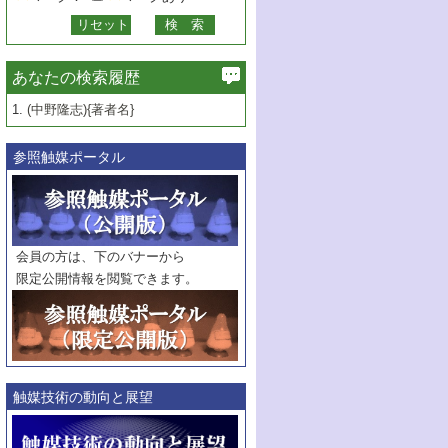
あなたの検索履歴
1.
(中野隆志){著者名}
参照触媒ポータル
会員の方は、下のバナーから
限定公開情報を閲覧できます。
触媒技術の動向と展望