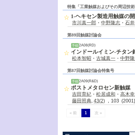
特集「工業触媒およびその周辺技術
1-ヘキセン製造用触媒の
市川真一郎
・
中野隆志
・
石井
第89回触媒討論会
2A08(RD)
予稿
インドールイミン-チタン
松本智昭
・
古城真一
・
中野隆
第87回触媒討論会特集号
2A09(R&D)
予稿
ポストメタロセン新触媒 
吉田育紀
・
松居成和
・
高木幸
藤田照典
,
43(2)
，103 (200
« 前
1
次 »