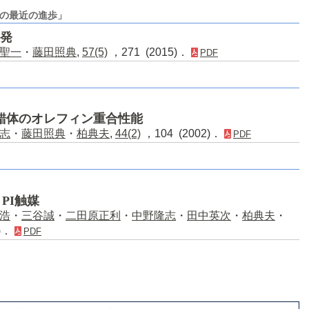
の最近の進歩」
開発
聖一
・
藤田照典
,
57(5)
，271 (2015)．
PDF
錯体のオレフィン重合性能
志
・
藤田照典
・
柏典夫
,
44(2)
，104 (2002)．
PDF
PI触媒
浩
・
三谷誠
・
二田原正利
・
中野隆志
・
田中英次
・
柏典夫
・
1)．
PDF