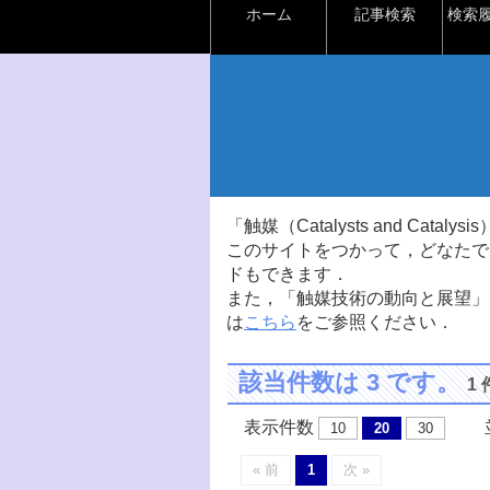
ホーム
記事検索
検索
「触媒（Catalysts and Ca
このサイトをつかって，どなたで
ドもできます．
また，「触媒技術の動向と展望」
は
こちら
をご参照ください．
該当件数は 3 です。
1
表示件数
並
10
20
30
« 前
1
次 »