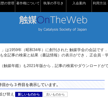
履歴の管理
著作権について
執筆の手引き
入会案内
利用方法・
talysis）」は1959年（昭和34年）に創刊された 触媒学会の会誌です．
も全記事の検索と結果（書誌情報）の表示ができ， 正会員・
（触媒年鑑）も2021年版から，記事の検索やダウンロードが
 件目から 3 件目を表示しています。
び替え
新しいものから
古いものから