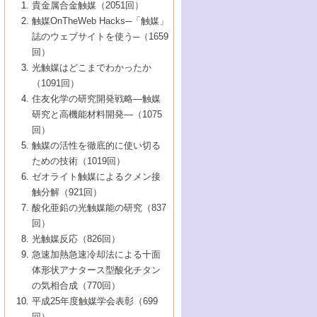
1号 なぜこの触媒が良いのか？
▼44巻（2002年）
貴金属合金触媒（2051回）
5号 若手会員による触媒研究の未来展望1：
8号 高機能化ポリオレフィンに向けた重合
5号 こんな物質，あんな物質―新たな触媒
7号 持続可能社会実現のための触媒および
5号 水素製造・貯蔵のための触媒技術の新
4号 水分解用光触媒材料
3号 特殊エネルギー場の触媒反応
触媒OnTheWeb Hacks─「触媒」
企業編
2号 第91回触媒討論会
触媒の最近の進展
1号 高次制御された触媒の化学
▼43巻（2001年）
の可能性―
触媒関連技術
しい展開
誌のウェブサイトを使う─（1659
5号 時間分解分光の進歩と応用
4号 生体内における金属の触媒作用
6号 第102回触媒討論会
3号 最近の自動車排ガス処理技術
2号 第89回触媒討論会
1号 グリーンケミストリーと触媒
▼42巻（2000年）
6号 第100回触媒討論会
8号 未来を拓く金属錯体
回）
6号 第98回触媒討論会
6号 第96回触媒討論会
5号 ファインケミカルズの展開に寄与する
7号 触媒・化学反応における計算化学の進
4号 触媒研究の現状と将来─第90回触媒討論
3号 触媒を利用した電気化学の新展開
2号 第87回触媒討論会特集号
1号 触媒反応工学の明日を拓く
▼41巻（1999年）
7号 『結晶の化学』を活かした触媒研究
光触媒はどこまでわかったか
7号 基礎化学品製造の触媒技術
触媒
歩
会Aから
7号 未来型金属錯体触媒開発への展望
4号 ナノ材料の調製と機能化
（1091回）
3号 生体触媒とバイオプロセス
2号 第85回触媒討論会
8号 イオン液体の応用
1号 孔、穴、あな?-特異な空間とその利用-
▼40巻（1998年）
8号 多機能型リアクター
6号 第94回触媒討論会
8号 若手研究者による触媒研究の未来展望
5号 基礎化学品製造の触媒技術
8号 超臨界流体を用いた化学プロセスの新
住友化学の研究開発戦略―触媒
5号 こんな触媒が欲しい
4号 水素製造・利用の触媒化学
3号 反応ダイナミクス
2号 第83回触媒討論会
1号 創立40周年記念・触媒化学この10年の
▼39巻（1997年）
2：大学・研究所編
展開
研究と高機能材料開発―（1075
7号 サブナノレベルでみた新しい表面現象
6号 第92回触媒討論会
6号 第90回触媒討論会
5号 触媒研究における新しい切り口：コン
進展と21世紀への提言/創立40周年記念・触
4号 超臨界流体の触媒反応への応用
3号 均一系触媒反応最前線
1号 均一系と不均一系触媒反応-その特徴と
回）
▼38巻（1996年）
8号 オレフィン重合触媒の新たな展
7号 基礎化学品製造の触媒技術
ビナトリアルケミストリー
媒学会この10年の歩みとこれから/創立40周
7号 触媒研究と学術雑誌/情報
5号 触媒のおもしろさをどのように伝える
接点
触媒の活性を徹底的に使い切る
4号 実用炭素材料の新展開
1号 触媒の構造と触媒作用/C1化学を中心と
▼37巻（1995年）
年記念・記録は語る
8号 資源の循環と触媒技術
6号 第88回触媒討論会特集号
か
ための技術（1019回）
8号 若い世代からみた触媒化学の現状と未
2号 第79回触媒討論会
5号 研究の方法論を考える
する21世紀への触媒
1号 ファインケミカルズと固体触媒
▼36巻（1994年）
2号 第81回触媒討論会
ゼオライト触媒によるクメン接
来
7号 企業における触媒研究のブレークスル
6号 第86回触媒討論会
3号 最新NO除去触媒の実用化研究
6号 第84回触媒討論会
2号 第77回触媒討論会
2号 第75回触媒討論会
触分解（921回）
1号 電気化学と触媒
▼35巻（1993年）
ー
3号 計算機触媒化学へのさそい
7号 水素化精製触媒の新しい展開
4号 新しい反応場を目指した触媒調製
7号 機能性金属材料と触媒
3号 オリンピックメダル:金・銀・銅はどん
酸化亜鉛の光触媒能の研究（837
3号 希土類を利用した触媒
2号 第73回触媒討論会
8号 この材料を触媒として使ってみません
4号 触媒劣化の制御と予測
1号 工業触媒開発マニュアル―探索から工
▼34巻（1992年）
8号 新しい反応性と機能性を目指した金属
な触媒作用を示すか
回）
5号 反応・分離技術の新しい展開
8号 触媒研究へのNMRの応用と展望
か？
業化まで
4号 触媒とリサイクル
3号 C4化学の展開
5号 最新の実用プロセスと触媒
クラスタ-化学
1号 インパクトを与えたこの研究
▼33巻（1991年）
光触媒反応（826回）
4号 触媒作用における機能の複合化
6号 第80回触媒討論会
2号 第71回触媒討論会
5号 エネルギー変換触媒
4号 《通常号》
6号 第82回触媒討論会
急速加熱急速冷却法による十面
2号 第69回触媒討論会
1号 触媒プロセス開発マニュアル―探索か
▼32巻（1990年）
5号 未来を拓け！若手研究者
7号 無機―有機ハイブリッド材料の新展開
3号 研究開発のうらおもて―着想と展開
体形状アナタース型酸化チタン
6号 第76回触媒討論会
5号 《通常号》
ら工業化まで，知っておきたいこと PartII
7号 ナノ構造体の化学
3号 ケミカルズ合成触媒―新しい展開と応
1号 21世紀に向けて触媒研究の飛躍をめざ
▼31巻（1989年）
6号 第78回触媒討論会
8号 AFMでみる世界
の気相合成（770回）
4号 触媒劣化と寿命の予測
7号 表面吸着相の新しい展開
用
6号 第74回触媒討論会
2号 第67回触媒討論会
8号 あの反応は今
す―触媒化学の裾野を広げよう
1号 情報科学と反応設計・材料設計
▼30巻（1988年）
7号 ダイナミックな領域への触媒研究の展
平成25年度触媒学会表彰（699
5号 環境に優しい触媒
8号 マイクロポーラス・クリスタル触媒の
4号 触媒調製の科学と技術の最前線
7号 半導体光触媒の基礎と広がり
3号 光触媒
2号 第65回触媒討論会
開/C1化学を中心とする21世紀への触媒
回）