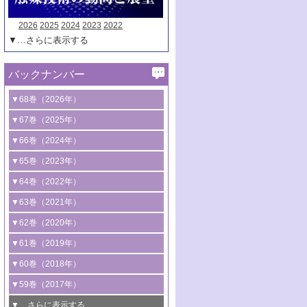
2026
2025
2024
2023
2022
▼…さらに表示する
バックナンバー
▼68巻（2026年）
1号 過酸化水素合成に関する研究動向
▼67巻（2025年）
2号 コンピューター技術により加速する
1号 CO
水素化によるグリーン燃料/グリ
▼66巻（2024年）
2
触媒開発
ーンケミカル製造
1号 低次元ナノ構造を有する触媒材料
▼65巻（2023年）
3号 有機分子変換やCO
資源化のための
2
2号 水素製造のための水分解技術に関す
2号 規制反応場を活用した固体触媒研究
1号 炭素が関わる触媒機能
▼64巻（2022年）
光触媒に関する最近の研究
る最近の研究
の新展開
2号 プラスチックケミカルリサイクルの
1号 合成ガス製造とCOを用いるケミカル
▼63巻（2021年）
B号 第137回触媒討論会（2026年）
3号 オレフィン系樹脂の精密合成に関す
3号 未踏分子変換を目指した酸化触媒プ
ための触媒技術
ズ合成の最新動向
1号 金触媒の新展開
▼62巻（2020年）
る最新技術
ロセスの最前線
3号 非酸化物系金属化合物を基盤とした
2号 化学品合成のための合金触媒開発
2号 ペロブスカイト
1号 触媒設計を拓く欠陥構造のキャラク
▼61巻（2019年）
4号 アルコール類の効率的変換を実現す
4号 シンクロトロン放射光および中性子
触媒材料の開発
3号 CO
の排出削減および有効活用のた
タリゼーション
2
3号 特殊反応場を利用した触媒的分子変
る非貴金属触媒の研究動向
線を利用した触媒解析技術の最先端
1号 物質移動制御に着目した触媒プロセ
▼60巻（2018年）
4号 格子酸素・格子酸素欠陥を利用した
めの触媒技術
換反応
2号 機能化学品製造に資するクリーンな
ス開発
5号 ゼオライトの合成と応用における研
5号 単原子触媒
触媒反応
1号 固体酸触媒の最新の研究動向
▼59巻（2017年）
触媒的酸化反応
4号 若手による情報発信企画～とびたて
4号 多孔質材料を用いた触媒の新展開
究動向
2号 CO
フリー水素サプライチェーンに
2
6号 参照触媒委員会からのお知らせ
5号 生体触媒によるエネルギー変換反応
2号 二酸化炭素からの有用化学品合成
1号 いたるところに，触媒
▼…さらに表示する