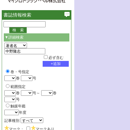
書誌情報検索
▼詳細検索
必ず含む
巻・号指定
巻
号
範囲指定
巻
号～
巻
号
触媒年鑑
年度
記事種別
マーク：
マークあり