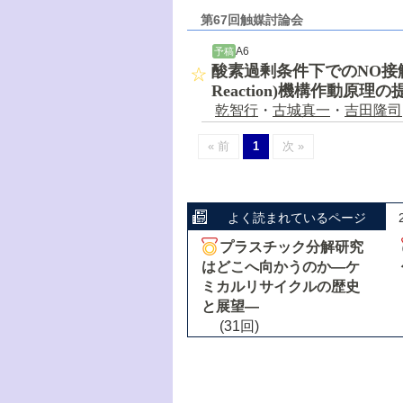
第67回触媒討論会
A6
予稿
酸素過剰条件下でのNO接触分解―
Reaction)機構作動原理の
乾智行
・
古城真一
・
吉田隆司
« 前
1
次 »
よく読まれているページ
プラスチック分解研究
はどこへ向かうのか―ケ
ミカルリサイクルの歴史
と展望―
(31回)