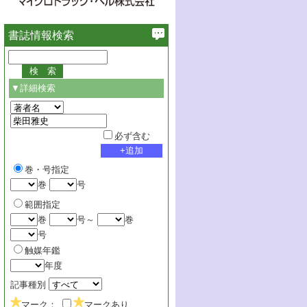
書誌情報検索
▼詳細検索
必ず含む
巻・号指定
巻
号
範囲指定
巻
号～
巻
号
触媒年鑑
年度
記事種別
マーク：
マークあり