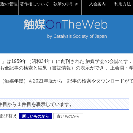
履歴の管理
著作権について
執筆の手引き
入会案内
利用方法・
talysis）」は1959年（昭和34年）に創刊された 触媒学会の会誌です．
も全記事の検索と結果（書誌情報）の表示ができ， 正会員・
（触媒年鑑）も2021年版から，記事の検索やダウンロードが
 件目から 1 件目を表示しています。
び替え
新しいものから
古いものから