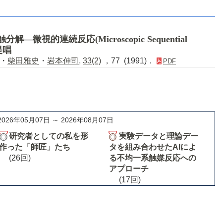
微視的連続反応(Microscopic Sequential
提唱
・
柴田雅史
・
岩本伸司
,
33(2)
，77 (1991)．
PDF
2026年05月07日 ～ 2026年08月07日
研究者としての私を形
実験データと理論デー
作った「師匠」たち
タを組み合わせたAIによ
(26回)
る不均一系触媒反応への
アプローチ
(17回)