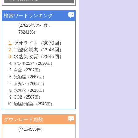
若き触媒の研究者たち～（1）
3号 水処理のための触媒化学
5号 情報学的手法を用いた触媒開発
6号 ヘテロ接合界面
関わる触媒開発動向
B号 第133回触媒討論会（2023年）
6号 窒素とリンの循環のための触媒・機
3号 ナノ粒子・クラスター触媒の最前線
2号 機能性材料の局所構造解析のための
5号 若手による情報発信企画～とびたて
▼58巻（2016年）
4号 光触媒を用いた水分解の最新の研究
6号 カーボンニュートラルに向けた電解
B号 第135回触媒討論会（2025年）
3号 精密高分子合成に関する最近の研究
能性材料
最先端技術
検索ワードランキング
4号 60周年記念企画
若き触媒の研究者たち～（2）
動向
技術
1号 ユニークな構造の高分子を生み出す触
▼57巻（2015年）
動向
B号 第131回触媒討論会（2023年）
3号 無機分離膜材料の開発と触媒反応プ
5号 進化するゼオライト合成技術
6号 石油のノーブル・ユースを志向した
媒技術
(27823件/のべ数：
5号 次世代の触媒プロセスを支えるマイ
B号 第127回触媒討論会（2021年・オン
1号 水素キャリアにかかわる触媒技術の新
4号 バイオマス化成品製造のための触媒
▼56巻（2014年）
ロセスへの適用
触媒技術
7824136）
クロ波
6号 非貴金属系触媒における電気化学的
ライン開催(Zoom)のみ）
2号 リグニンからの化成品製造に向けた触
展開
技術
1号 特殊環境場を利用した材料合成
▼55巻（2013年）
4号 触媒研究における計算科学の利用
酸素還元反応
B号 第129回触媒討論会（2022年・京都
媒技術
6号 メタン転換技術の最新動向
ゼオライト（3070回）
2号 石油精製用触媒の最近の進展
5号 固体触媒による含窒素有機化合物変
2号 光触媒反応機構に関する最新の研究動
1号 高耐久性燃料電池システム用触媒にお
大学：オンライン・対面開催）
▼54巻（2012年）
5号 水素のふるまいを解き明かす最先端
B号 第121回触媒討論会（2018年・東京
3号 触媒研究の最先端～とびたて若き研究
二酸化炭素（2943回）
B号 第125回触媒討論会（2020年・工学
換の最前線
3号 固体酸化物形燃料電池（SOFC）におけ
向
ける新展開
研究
大学）
1号 規則性多孔体の利用技術における最近
▼53巻（2011年）
者たち～（1）
水蒸気改質（2846回）
院大学）
るアノード触媒上での燃料直接改質技術
6号 貴金属使用量低減に向けた自動車排
3号 固体高分子形燃料電池カソード触媒の
2号 リビングラジカル重合の最近の動向
6号 低級アルカンの有効利用のための触
の進歩
アンモニア（2820回）
4号 触媒研究の最先端～とびたて若き研究
1号 金属学から見る合金触媒の新展開
▼52巻（2010年）
ガス浄化触媒の開発
4号 コアシェル構造の制御による触媒機能
開発動向
媒技術
白金（2782回）
3号 天然ガスの化学工業的展開に関する触
2号 第109回触媒討論会
者たち～（2）
2号 第107回触媒討論会
の向上
1号 触媒の劣化対策と長寿命触媒開発
B号 第123回触媒討論会（2019年・大阪
▼51巻（2009年）
4号 人工光合成に向けた近年のアプローチ
光触媒（2667回）
媒技術
B号 第119回触媒討論会（2017年・首都
3号 貴金属低減技術の最新動向
5号 触媒研究の最先端～とびたて若き研究
市立大学）
3号 触媒のその場観察法の進歩（１）
5号 工業触媒およびその周辺技術の最近の
2号 第105回触媒討論会
1号 炭素材料－熱い注目を集める材料－
▼50巻（2008年）
メタン（2663回）
大学東京）
5号 未利用熱エネルギーの有効活用に貢献
4号 貴金属触媒の精密構造制御とその活用
者たち～（3）
4号 貴金属代替技術の最新動向
進歩
水素化（2616回）
4号 触媒のその場観察法の進歩（２）
3号 ナノ構造が拓く新機能
する触媒技術
2号 第103回触媒討論会
1号 触媒化学と学会のこの10年，半世紀，
▼49巻（2007年）
5号 バイオマス化成品製造のための固体触
6号 イオニクス材料と燃料電池・電解合成
5号 光触媒による物質変換反応の新展開
CO2（2567回）
6号 ナノシート
5号 不活性結合の触媒的活性化による有機
そして未来
4号 活性サイトおよびその環境の精密な設
6号 ポリオキソメタレート
3号 環境浄化用光触媒の現状と課題
媒の開発
1号 含フッ素化合物の合成と触媒
▼48巻（2006年）
の最新の研究動向
触媒討論会（2545回）
6号 グラフェン
合成
B号 第115回触媒討論会（2015年・成蹊大
計による触媒の高機能化
2号 第101回触媒討論会
B号 第113回触媒討論会（2014年・ロワジ
4号 水素社会の実現に向けた水素製造・貯
6号 ナノ空間─吸着状態解析から新機能開拓
2号 第99回触媒討論会
B号 第117回触媒討論会（2016年・大阪府
1号 固体酸触媒の最近の進歩
▼47巻（2005年）
学）
7号 水素を利用する化成品合成の新潮流
6号 新しい固体酸触媒技術
5号 触媒を有効に使うための技術
ールホテル豊橋）
蔵技術の進歩
まで─
3号 メソポーラス物質の新展開
立大学）
3号 実用的ファインケミカル合成プロセス
ダウンロード総数
2号 第97回触媒討論会
1号 最近の触媒担体とその効果
▼46巻（2004年）
7号 ゼオライト合成における最近の進歩
6号 第106回触媒討論会
5号 CO
が関わる触媒・材料
B号 第111回触媒討論会（2013年・関西大
4号 錯体を利用したユニークな表面構造の
を実現する触媒
2
3号 リビング重合触媒の最近の展開
2号 第95回触媒討論会
(全164555件）
1号 部分酸化反応触媒の最前線
▼45巻（2003年）
学）
構築と機能
7号 有機分子触媒による精密有機合成
4号 バイオマス活用のための技術開発
6号 第104回触媒討論会
4号 今後の液体燃料を支える触媒技術
3号 化成品を合成するゼオライト触媒
2号 第93回触媒討論会