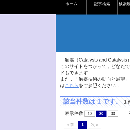
ホーム
記事検索
検索
「触媒（Catalysts and Ca
このサイトをつかって，どなたで
ドもできます．
また，「触媒技術の動向と展望」
は
こちら
をご参照ください．
該当件数は 1 です。
1
表示件数
並
10
20
30
« 前
1
次 »