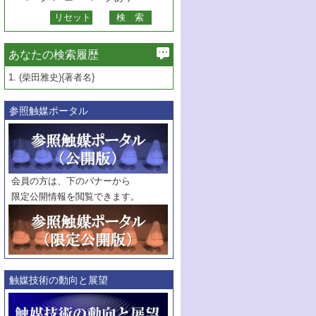
あなたの検索履歴
1.
(柴田雅史){著者名}
参照触媒ポータル
会員の方は、下のバナーから
限定公開情報を閲覧できます。
触媒技術の動向と展望