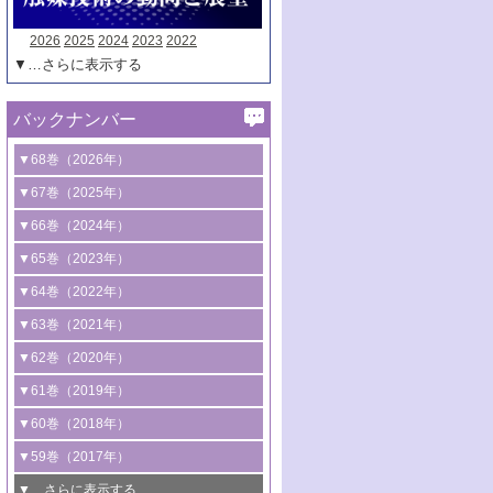
2026
2025
2024
2023
2022
▼…さらに表示する
バックナンバー
▼68巻（2026年）
1号 過酸化水素合成に関する研究動向
▼67巻（2025年）
2号 コンピューター技術により加速する
1号 CO
水素化によるグリーン燃料/グリ
▼66巻（2024年）
2
触媒開発
ーンケミカル製造
1号 低次元ナノ構造を有する触媒材料
▼65巻（2023年）
3号 有機分子変換やCO
資源化のための
2
2号 水素製造のための水分解技術に関す
2号 規制反応場を活用した固体触媒研究
1号 炭素が関わる触媒機能
▼64巻（2022年）
光触媒に関する最近の研究
る最近の研究
の新展開
2号 プラスチックケミカルリサイクルの
1号 合成ガス製造とCOを用いるケミカル
▼63巻（2021年）
B号 第137回触媒討論会（2026年）
3号 オレフィン系樹脂の精密合成に関す
3号 未踏分子変換を目指した酸化触媒プ
ための触媒技術
ズ合成の最新動向
1号 金触媒の新展開
▼62巻（2020年）
る最新技術
ロセスの最前線
3号 非酸化物系金属化合物を基盤とした
2号 化学品合成のための合金触媒開発
2号 ペロブスカイト
1号 触媒設計を拓く欠陥構造のキャラク
▼61巻（2019年）
4号 アルコール類の効率的変換を実現す
4号 シンクロトロン放射光および中性子
触媒材料の開発
3号 CO
の排出削減および有効活用のた
タリゼーション
2
3号 特殊反応場を利用した触媒的分子変
る非貴金属触媒の研究動向
線を利用した触媒解析技術の最先端
1号 物質移動制御に着目した触媒プロセ
▼60巻（2018年）
4号 格子酸素・格子酸素欠陥を利用した
めの触媒技術
換反応
2号 機能化学品製造に資するクリーンな
ス開発
5号 ゼオライトの合成と応用における研
5号 単原子触媒
触媒反応
1号 固体酸触媒の最新の研究動向
▼59巻（2017年）
触媒的酸化反応
4号 若手による情報発信企画～とびたて
4号 多孔質材料を用いた触媒の新展開
究動向
2号 CO
フリー水素サプライチェーンに
2
6号 参照触媒委員会からのお知らせ
5号 生体触媒によるエネルギー変換反応
2号 二酸化炭素からの有用化学品合成
1号 いたるところに，触媒
▼…さらに表示する