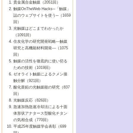
1号 なぜこの触媒が良いのか？
▼44巻（2002年）
貴金属合金触媒（2051回）
5号 若手会員による触媒研究の未来展望1：
8号 高機能化ポリオレフィンに向けた重合
5号 こんな物質，あんな物質―新たな触媒
7号 持続可能社会実現のための触媒および
5号 水素製造・貯蔵のための触媒技術の新
4号 水分解用光触媒材料
3号 特殊エネルギー場の触媒反応
触媒OnTheWeb Hacks─「触媒」
企業編
2号 第91回触媒討論会
触媒の最近の進展
1号 高次制御された触媒の化学
▼43巻（2001年）
の可能性―
触媒関連技術
しい展開
誌のウェブサイトを使う─（1659
5号 時間分解分光の進歩と応用
4号 生体内における金属の触媒作用
6号 第102回触媒討論会
3号 最近の自動車排ガス処理技術
2号 第89回触媒討論会
1号 グリーンケミストリーと触媒
▼42巻（2000年）
6号 第100回触媒討論会
8号 未来を拓く金属錯体
回）
6号 第98回触媒討論会
6号 第96回触媒討論会
5号 ファインケミカルズの展開に寄与する
7号 触媒・化学反応における計算化学の進
4号 触媒研究の現状と将来─第90回触媒討論
3号 触媒を利用した電気化学の新展開
2号 第87回触媒討論会特集号
1号 触媒反応工学の明日を拓く
▼41巻（1999年）
7号 『結晶の化学』を活かした触媒研究
光触媒はどこまでわかったか
7号 基礎化学品製造の触媒技術
触媒
歩
会Aから
7号 未来型金属錯体触媒開発への展望
4号 ナノ材料の調製と機能化
（1091回）
3号 生体触媒とバイオプロセス
2号 第85回触媒討論会
8号 イオン液体の応用
1号 孔、穴、あな?-特異な空間とその利用-
▼40巻（1998年）
8号 多機能型リアクター
6号 第94回触媒討論会
8号 若手研究者による触媒研究の未来展望
5号 基礎化学品製造の触媒技術
8号 超臨界流体を用いた化学プロセスの新
住友化学の研究開発戦略―触媒
5号 こんな触媒が欲しい
4号 水素製造・利用の触媒化学
3号 反応ダイナミクス
2号 第83回触媒討論会
1号 創立40周年記念・触媒化学この10年の
▼39巻（1997年）
2：大学・研究所編
展開
研究と高機能材料開発―（1075
7号 サブナノレベルでみた新しい表面現象
6号 第92回触媒討論会
6号 第90回触媒討論会
5号 触媒研究における新しい切り口：コン
進展と21世紀への提言/創立40周年記念・触
4号 超臨界流体の触媒反応への応用
3号 均一系触媒反応最前線
1号 均一系と不均一系触媒反応-その特徴と
回）
▼38巻（1996年）
8号 オレフィン重合触媒の新たな展
7号 基礎化学品製造の触媒技術
ビナトリアルケミストリー
媒学会この10年の歩みとこれから/創立40周
7号 触媒研究と学術雑誌/情報
5号 触媒のおもしろさをどのように伝える
接点
触媒の活性を徹底的に使い切る
4号 実用炭素材料の新展開
1号 触媒の構造と触媒作用/C1化学を中心と
▼37巻（1995年）
年記念・記録は語る
8号 資源の循環と触媒技術
6号 第88回触媒討論会特集号
か
ための技術（1019回）
8号 若い世代からみた触媒化学の現状と未
2号 第79回触媒討論会
5号 研究の方法論を考える
する21世紀への触媒
1号 ファインケミカルズと固体触媒
▼36巻（1994年）
2号 第81回触媒討論会
ゼオライト触媒によるクメン接
来
7号 企業における触媒研究のブレークスル
6号 第86回触媒討論会
3号 最新NO除去触媒の実用化研究
6号 第84回触媒討論会
2号 第77回触媒討論会
2号 第75回触媒討論会
触分解（921回）
1号 電気化学と触媒
▼35巻（1993年）
ー
3号 計算機触媒化学へのさそい
7号 水素化精製触媒の新しい展開
4号 新しい反応場を目指した触媒調製
7号 機能性金属材料と触媒
3号 オリンピックメダル:金・銀・銅はどん
酸化亜鉛の光触媒能の研究（837
3号 希土類を利用した触媒
2号 第73回触媒討論会
8号 この材料を触媒として使ってみません
4号 触媒劣化の制御と予測
1号 工業触媒開発マニュアル―探索から工
▼34巻（1992年）
8号 新しい反応性と機能性を目指した金属
な触媒作用を示すか
回）
5号 反応・分離技術の新しい展開
8号 触媒研究へのNMRの応用と展望
か？
業化まで
4号 触媒とリサイクル
3号 C4化学の展開
5号 最新の実用プロセスと触媒
クラスタ-化学
1号 インパクトを与えたこの研究
▼33巻（1991年）
光触媒反応（826回）
4号 触媒作用における機能の複合化
6号 第80回触媒討論会
2号 第71回触媒討論会
5号 エネルギー変換触媒
4号 《通常号》
6号 第82回触媒討論会
急速加熱急速冷却法による十面
2号 第69回触媒討論会
1号 触媒プロセス開発マニュアル―探索か
▼32巻（1990年）
5号 未来を拓け！若手研究者
7号 無機―有機ハイブリッド材料の新展開
3号 研究開発のうらおもて―着想と展開
体形状アナタース型酸化チタン
6号 第76回触媒討論会
5号 《通常号》
ら工業化まで，知っておきたいこと PartII
7号 ナノ構造体の化学
3号 ケミカルズ合成触媒―新しい展開と応
1号 21世紀に向けて触媒研究の飛躍をめざ
▼31巻（1989年）
6号 第78回触媒討論会
8号 AFMでみる世界
の気相合成（770回）
4号 触媒劣化と寿命の予測
7号 表面吸着相の新しい展開
用
6号 第74回触媒討論会
2号 第67回触媒討論会
8号 あの反応は今
す―触媒化学の裾野を広げよう
1号 情報科学と反応設計・材料設計
▼30巻（1988年）
7号 ダイナミックな領域への触媒研究の展
平成25年度触媒学会表彰（699
5号 環境に優しい触媒
8号 マイクロポーラス・クリスタル触媒の
4号 触媒調製の科学と技術の最前線
7号 半導体光触媒の基礎と広がり
3号 光触媒
2号 第65回触媒討論会
開/C1化学を中心とする21世紀への触媒
回）