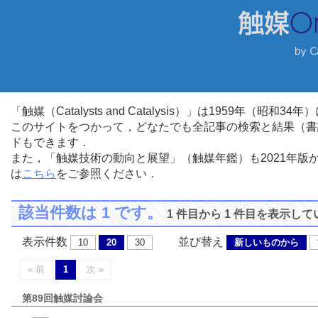
「触媒（Catalysts and Catalysis）」は1959年（昭
このサイトをつかって，どなたでも全記事の検索と結果（書
ドもできます．
また，「触媒技術の動向と展望」（触媒年鑑）も2021年
は
こちら
をご参照ください．
該当件数は 1 です。
1 件目から 1 件目を表示し
表示件数
並び替え
10
20
30
新しいものから
« 前
1
次 »
第89回触媒討論会