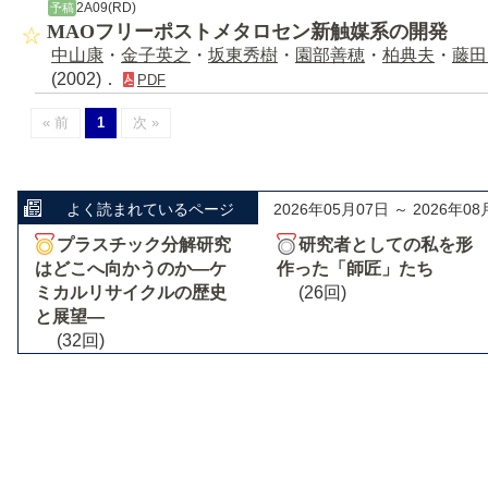
2A09(RD)
予稿
MAOフリーポストメタロセン新触媒系の開発
中山康
・
金子英之
・
坂東秀樹
・
園部善穂
・
柏典夫
・
藤田
(2002)．
PDF
« 前
1
次 »
よく読まれているページ
2026年05月07日 ～ 2026年08
プラスチック分解研究
研究者としての私を形
はどこへ向かうのか―ケ
作った「師匠」たち
ミカルリサイクルの歴史
(26回)
と展望―
(32回)