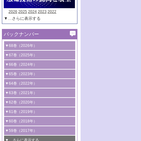
2026
2025
2024
2023
2022
▼…さらに表示する
バックナンバー
▼68巻（2026年）
1号 過酸化水素合成に関する研究動向
▼67巻（2025年）
2号 コンピューター技術により加速する
1号 CO
水素化によるグリーン燃料/グリ
▼66巻（2024年）
2
触媒開発
ーンケミカル製造
1号 低次元ナノ構造を有する触媒材料
▼65巻（2023年）
3号 有機分子変換やCO
資源化のための
2
2号 水素製造のための水分解技術に関す
2号 規制反応場を活用した固体触媒研究
1号 炭素が関わる触媒機能
▼64巻（2022年）
光触媒に関する最近の研究
る最近の研究
の新展開
2号 プラスチックケミカルリサイクルの
1号 合成ガス製造とCOを用いるケミカル
▼63巻（2021年）
B号 第137回触媒討論会（2026年）
3号 オレフィン系樹脂の精密合成に関す
3号 未踏分子変換を目指した酸化触媒プ
ための触媒技術
ズ合成の最新動向
1号 金触媒の新展開
▼62巻（2020年）
る最新技術
ロセスの最前線
3号 非酸化物系金属化合物を基盤とした
2号 化学品合成のための合金触媒開発
2号 ペロブスカイト
1号 触媒設計を拓く欠陥構造のキャラク
▼61巻（2019年）
4号 アルコール類の効率的変換を実現す
4号 シンクロトロン放射光および中性子
触媒材料の開発
3号 CO
の排出削減および有効活用のた
タリゼーション
2
3号 特殊反応場を利用した触媒的分子変
る非貴金属触媒の研究動向
線を利用した触媒解析技術の最先端
1号 物質移動制御に着目した触媒プロセ
▼60巻（2018年）
4号 格子酸素・格子酸素欠陥を利用した
めの触媒技術
換反応
2号 機能化学品製造に資するクリーンな
ス開発
5号 ゼオライトの合成と応用における研
5号 単原子触媒
触媒反応
1号 固体酸触媒の最新の研究動向
▼59巻（2017年）
触媒的酸化反応
4号 若手による情報発信企画～とびたて
4号 多孔質材料を用いた触媒の新展開
究動向
2号 CO
フリー水素サプライチェーンに
2
6号 参照触媒委員会からのお知らせ
5号 生体触媒によるエネルギー変換反応
2号 二酸化炭素からの有用化学品合成
1号 いたるところに，触媒
▼…さらに表示する