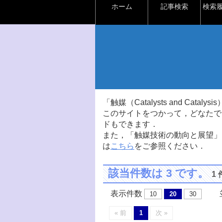
ホーム
記事検索
検索
「触媒（Catalysts and Ca
このサイトをつかって，どなたで
ドもできます．
また，「触媒技術の動向と展望」
は
こちら
をご参照ください．
該当件数は 3 です。
1
表示件数
並
10
20
30
« 前
1
次 »