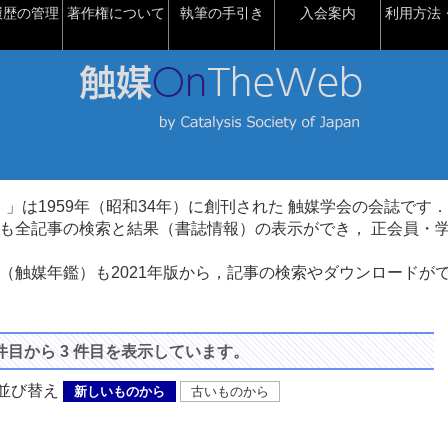
履歴の管理
著作権について
執筆の手引き
入会案内
利用方法・
talysis）」は1959年（昭和34年）に創刊された 触媒学会の会誌です．
も全記事の検索と結果（書誌情報）の表示ができ， 正会員・
（触媒年鑑）も2021年版から，記事の検索やダウンロードが
 件目から 3 件目を表示しています。
び替え
新しいものから
古いものから