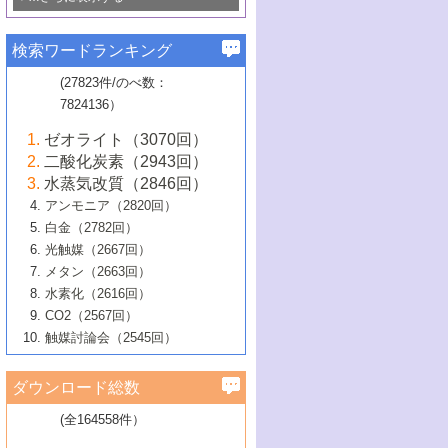
若き触媒の研究者たち～（1）
3号 水処理のための触媒化学
5号 情報学的手法を用いた触媒開発
6号 ヘテロ接合界面
関わる触媒開発動向
B号 第133回触媒討論会（2023年）
6号 窒素とリンの循環のための触媒・機
3号 ナノ粒子・クラスター触媒の最前線
2号 機能性材料の局所構造解析のための
5号 若手による情報発信企画～とびたて
▼58巻（2016年）
4号 光触媒を用いた水分解の最新の研究
6号 カーボンニュートラルに向けた電解
B号 第135回触媒討論会（2025年）
3号 精密高分子合成に関する最近の研究
能性材料
最先端技術
検索ワードランキング
4号 60周年記念企画
若き触媒の研究者たち～（2）
動向
技術
1号 ユニークな構造の高分子を生み出す触
▼57巻（2015年）
動向
B号 第131回触媒討論会（2023年）
3号 無機分離膜材料の開発と触媒反応プ
5号 進化するゼオライト合成技術
6号 石油のノーブル・ユースを志向した
媒技術
(27823件/のべ数：
5号 次世代の触媒プロセスを支えるマイ
B号 第127回触媒討論会（2021年・オン
1号 水素キャリアにかかわる触媒技術の新
4号 バイオマス化成品製造のための触媒
▼56巻（2014年）
ロセスへの適用
触媒技術
7824136）
クロ波
6号 非貴金属系触媒における電気化学的
ライン開催(Zoom)のみ）
2号 リグニンからの化成品製造に向けた触
展開
技術
1号 特殊環境場を利用した材料合成
▼55巻（2013年）
4号 触媒研究における計算科学の利用
酸素還元反応
B号 第129回触媒討論会（2022年・京都
媒技術
6号 メタン転換技術の最新動向
ゼオライト（3070回）
2号 石油精製用触媒の最近の進展
5号 固体触媒による含窒素有機化合物変
2号 光触媒反応機構に関する最新の研究動
1号 高耐久性燃料電池システム用触媒にお
大学：オンライン・対面開催）
▼54巻（2012年）
5号 水素のふるまいを解き明かす最先端
B号 第121回触媒討論会（2018年・東京
3号 触媒研究の最先端～とびたて若き研究
二酸化炭素（2943回）
B号 第125回触媒討論会（2020年・工学
換の最前線
3号 固体酸化物形燃料電池（SOFC）におけ
向
ける新展開
研究
大学）
1号 規則性多孔体の利用技術における最近
▼53巻（2011年）
者たち～（1）
水蒸気改質（2846回）
院大学）
るアノード触媒上での燃料直接改質技術
6号 貴金属使用量低減に向けた自動車排
3号 固体高分子形燃料電池カソード触媒の
2号 リビングラジカル重合の最近の動向
6号 低級アルカンの有効利用のための触
の進歩
アンモニア（2820回）
4号 触媒研究の最先端～とびたて若き研究
1号 金属学から見る合金触媒の新展開
▼52巻（2010年）
ガス浄化触媒の開発
4号 コアシェル構造の制御による触媒機能
開発動向
媒技術
白金（2782回）
3号 天然ガスの化学工業的展開に関する触
2号 第109回触媒討論会
者たち～（2）
2号 第107回触媒討論会
の向上
1号 触媒の劣化対策と長寿命触媒開発
B号 第123回触媒討論会（2019年・大阪
▼51巻（2009年）
4号 人工光合成に向けた近年のアプローチ
光触媒（2667回）
媒技術
B号 第119回触媒討論会（2017年・首都
3号 貴金属低減技術の最新動向
5号 触媒研究の最先端～とびたて若き研究
市立大学）
3号 触媒のその場観察法の進歩（１）
5号 工業触媒およびその周辺技術の最近の
2号 第105回触媒討論会
1号 炭素材料－熱い注目を集める材料－
▼50巻（2008年）
メタン（2663回）
大学東京）
5号 未利用熱エネルギーの有効活用に貢献
4号 貴金属触媒の精密構造制御とその活用
者たち～（3）
4号 貴金属代替技術の最新動向
進歩
水素化（2616回）
4号 触媒のその場観察法の進歩（２）
3号 ナノ構造が拓く新機能
する触媒技術
2号 第103回触媒討論会
1号 触媒化学と学会のこの10年，半世紀，
▼49巻（2007年）
5号 バイオマス化成品製造のための固体触
6号 イオニクス材料と燃料電池・電解合成
5号 光触媒による物質変換反応の新展開
CO2（2567回）
6号 ナノシート
5号 不活性結合の触媒的活性化による有機
そして未来
4号 活性サイトおよびその環境の精密な設
6号 ポリオキソメタレート
3号 環境浄化用光触媒の現状と課題
媒の開発
1号 含フッ素化合物の合成と触媒
▼48巻（2006年）
の最新の研究動向
触媒討論会（2545回）
6号 グラフェン
合成
B号 第115回触媒討論会（2015年・成蹊大
計による触媒の高機能化
2号 第101回触媒討論会
B号 第113回触媒討論会（2014年・ロワジ
4号 水素社会の実現に向けた水素製造・貯
6号 ナノ空間─吸着状態解析から新機能開拓
2号 第99回触媒討論会
B号 第117回触媒討論会（2016年・大阪府
1号 固体酸触媒の最近の進歩
▼47巻（2005年）
学）
7号 水素を利用する化成品合成の新潮流
6号 新しい固体酸触媒技術
5号 触媒を有効に使うための技術
ールホテル豊橋）
蔵技術の進歩
まで─
3号 メソポーラス物質の新展開
立大学）
3号 実用的ファインケミカル合成プロセス
ダウンロード総数
2号 第97回触媒討論会
1号 最近の触媒担体とその効果
▼46巻（2004年）
7号 ゼオライト合成における最近の進歩
6号 第106回触媒討論会
5号 CO
が関わる触媒・材料
B号 第111回触媒討論会（2013年・関西大
4号 錯体を利用したユニークな表面構造の
を実現する触媒
2
3号 リビング重合触媒の最近の展開
2号 第95回触媒討論会
(全164558件）
1号 部分酸化反応触媒の最前線
▼45巻（2003年）
学）
構築と機能
7号 有機分子触媒による精密有機合成
4号 バイオマス活用のための技術開発
6号 第104回触媒討論会
4号 今後の液体燃料を支える触媒技術
3号 化成品を合成するゼオライト触媒
2号 第93回触媒討論会