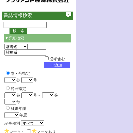
書誌情報検索
▼詳細検索
必ず含む
巻・号指定
巻
号
範囲指定
巻
号～
巻
号
触媒年鑑
年度
記事種別
マーク：
マークあり