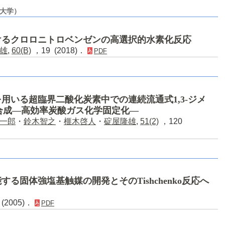
京大学）
けるクロロニトロベンゼンの高選択的水素化反応
雄
,
60(B)
，19 (2018)．
PDF
用いる超臨界二酸化炭素中での連続流通式1,3-ジメ
ン合成―高効率炭酸ガス化学固定化―
一郎
・
鈴木智之
・
榧木啓人
・
碇屋隆雄
,
51(2)
，120
る固体強塩基触媒の開発とそのTishchenko反応へ
(2005)．
PDF