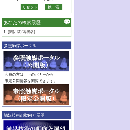
あなたの検索履歴
1.
(關祐威){著者名}
参照触媒ポータル
会員の方は、下のバナーから
限定公開情報を閲覧できます。
触媒技術の動向と展望