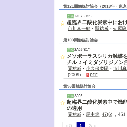
第121回触媒討論会（2018年・東
1A07（B2）
予稿
超臨界二酸化炭素中にお
市川真一郎
・
關祐威
・
碇屋隆
第103回触媒討論会
2A02(B1*)
予稿
メソポーラスシリカ触媒を
チル-2-イミダゾリジノ
關祐威
・
小久保慶陽
・
市川真
(2009)．
PDF
第96回触媒討論会
2A05
予稿
超臨界二酸化炭素中で機能す
の適用
關祐威
・
尾中篤
,
47(6)
，451 
« 前
1
次 »