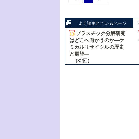
よく読まれているページ
プラスチック分解研究
はどこへ向かうのか―ケ
ミカルリサイクルの歴史
と展望―
(32回)