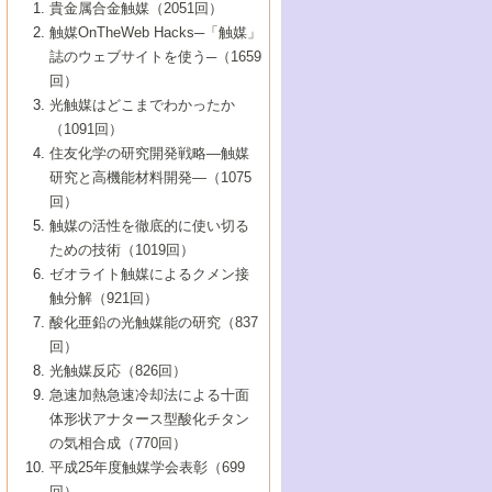
1号 なぜこの触媒が良いのか？
▼44巻（2002年）
貴金属合金触媒（2051回）
5号 若手会員による触媒研究の未来展望1：
8号 高機能化ポリオレフィンに向けた重合
5号 こんな物質，あんな物質―新たな触媒
7号 持続可能社会実現のための触媒および
5号 水素製造・貯蔵のための触媒技術の新
4号 水分解用光触媒材料
3号 特殊エネルギー場の触媒反応
触媒OnTheWeb Hacks─「触媒」
企業編
2号 第91回触媒討論会
触媒の最近の進展
1号 高次制御された触媒の化学
▼43巻（2001年）
の可能性―
触媒関連技術
しい展開
誌のウェブサイトを使う─（1659
5号 時間分解分光の進歩と応用
4号 生体内における金属の触媒作用
6号 第102回触媒討論会
3号 最近の自動車排ガス処理技術
2号 第89回触媒討論会
1号 グリーンケミストリーと触媒
▼42巻（2000年）
6号 第100回触媒討論会
8号 未来を拓く金属錯体
回）
6号 第98回触媒討論会
6号 第96回触媒討論会
5号 ファインケミカルズの展開に寄与する
7号 触媒・化学反応における計算化学の進
4号 触媒研究の現状と将来─第90回触媒討論
3号 触媒を利用した電気化学の新展開
2号 第87回触媒討論会特集号
1号 触媒反応工学の明日を拓く
▼41巻（1999年）
7号 『結晶の化学』を活かした触媒研究
光触媒はどこまでわかったか
7号 基礎化学品製造の触媒技術
触媒
歩
会Aから
7号 未来型金属錯体触媒開発への展望
4号 ナノ材料の調製と機能化
（1091回）
3号 生体触媒とバイオプロセス
2号 第85回触媒討論会
8号 イオン液体の応用
1号 孔、穴、あな?-特異な空間とその利用-
▼40巻（1998年）
8号 多機能型リアクター
6号 第94回触媒討論会
8号 若手研究者による触媒研究の未来展望
5号 基礎化学品製造の触媒技術
8号 超臨界流体を用いた化学プロセスの新
住友化学の研究開発戦略―触媒
5号 こんな触媒が欲しい
4号 水素製造・利用の触媒化学
3号 反応ダイナミクス
2号 第83回触媒討論会
1号 創立40周年記念・触媒化学この10年の
▼39巻（1997年）
2：大学・研究所編
展開
研究と高機能材料開発―（1075
7号 サブナノレベルでみた新しい表面現象
6号 第92回触媒討論会
6号 第90回触媒討論会
5号 触媒研究における新しい切り口：コン
進展と21世紀への提言/創立40周年記念・触
4号 超臨界流体の触媒反応への応用
3号 均一系触媒反応最前線
1号 均一系と不均一系触媒反応-その特徴と
回）
▼38巻（1996年）
8号 オレフィン重合触媒の新たな展
7号 基礎化学品製造の触媒技術
ビナトリアルケミストリー
媒学会この10年の歩みとこれから/創立40周
7号 触媒研究と学術雑誌/情報
5号 触媒のおもしろさをどのように伝える
接点
触媒の活性を徹底的に使い切る
4号 実用炭素材料の新展開
1号 触媒の構造と触媒作用/C1化学を中心と
▼37巻（1995年）
年記念・記録は語る
8号 資源の循環と触媒技術
6号 第88回触媒討論会特集号
か
ための技術（1019回）
8号 若い世代からみた触媒化学の現状と未
2号 第79回触媒討論会
5号 研究の方法論を考える
する21世紀への触媒
1号 ファインケミカルズと固体触媒
▼36巻（1994年）
2号 第81回触媒討論会
ゼオライト触媒によるクメン接
来
7号 企業における触媒研究のブレークスル
6号 第86回触媒討論会
3号 最新NO除去触媒の実用化研究
6号 第84回触媒討論会
2号 第77回触媒討論会
2号 第75回触媒討論会
触分解（921回）
1号 電気化学と触媒
▼35巻（1993年）
ー
3号 計算機触媒化学へのさそい
7号 水素化精製触媒の新しい展開
4号 新しい反応場を目指した触媒調製
7号 機能性金属材料と触媒
3号 オリンピックメダル:金・銀・銅はどん
酸化亜鉛の光触媒能の研究（837
3号 希土類を利用した触媒
2号 第73回触媒討論会
8号 この材料を触媒として使ってみません
4号 触媒劣化の制御と予測
1号 工業触媒開発マニュアル―探索から工
▼34巻（1992年）
8号 新しい反応性と機能性を目指した金属
な触媒作用を示すか
回）
5号 反応・分離技術の新しい展開
8号 触媒研究へのNMRの応用と展望
か？
業化まで
4号 触媒とリサイクル
3号 C4化学の展開
5号 最新の実用プロセスと触媒
クラスタ-化学
1号 インパクトを与えたこの研究
▼33巻（1991年）
光触媒反応（826回）
4号 触媒作用における機能の複合化
6号 第80回触媒討論会
2号 第71回触媒討論会
5号 エネルギー変換触媒
4号 《通常号》
6号 第82回触媒討論会
急速加熱急速冷却法による十面
2号 第69回触媒討論会
1号 触媒プロセス開発マニュアル―探索か
▼32巻（1990年）
5号 未来を拓け！若手研究者
7号 無機―有機ハイブリッド材料の新展開
3号 研究開発のうらおもて―着想と展開
体形状アナタース型酸化チタン
6号 第76回触媒討論会
5号 《通常号》
ら工業化まで，知っておきたいこと PartII
7号 ナノ構造体の化学
3号 ケミカルズ合成触媒―新しい展開と応
1号 21世紀に向けて触媒研究の飛躍をめざ
▼31巻（1989年）
6号 第78回触媒討論会
8号 AFMでみる世界
の気相合成（770回）
4号 触媒劣化と寿命の予測
7号 表面吸着相の新しい展開
用
6号 第74回触媒討論会
2号 第67回触媒討論会
8号 あの反応は今
す―触媒化学の裾野を広げよう
1号 情報科学と反応設計・材料設計
▼30巻（1988年）
7号 ダイナミックな領域への触媒研究の展
平成25年度触媒学会表彰（699
5号 環境に優しい触媒
8号 マイクロポーラス・クリスタル触媒の
4号 触媒調製の科学と技術の最前線
7号 半導体光触媒の基礎と広がり
3号 光触媒
2号 第65回触媒討論会
開/C1化学を中心とする21世紀への触媒
回）