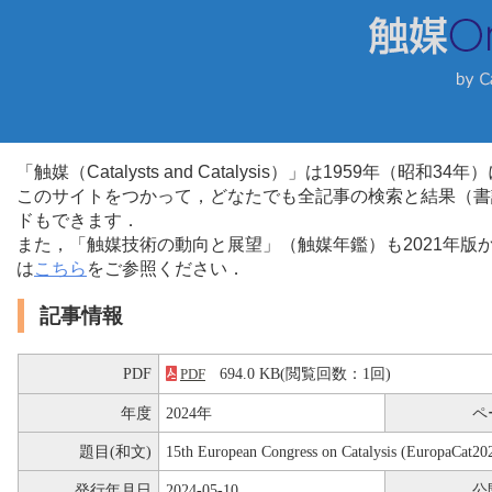
「触媒（Catalysts and Catalysis）」は1959年（昭
このサイトをつかって，どなたでも全記事の検索と結果（書
ドもできます．
また，「触媒技術の動向と展望」（触媒年鑑）も2021年
は
こちら
をご参照ください．
記事情報
PDF
694.0 KB(閲覧回数：1回)
PDF
年度
2024年
ペ
題目(和文)
15th European Congress on Catalysis (EuropaC
発行年月日
2024-05-10
公