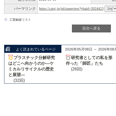
パーマリンク
https://catsj.jp/jnl/pageview?ybaid=2024423
工業触媒リスト
目次へ戻る
よく読まれているページ
2026年05月08日 ～ 2026年08
プラスチック分解研究
研究者としての私を形
はどこへ向かうのか―ケ
作った「師匠」たち
ミカルリサイクルの歴史
(26回)
と展望―
(32回)