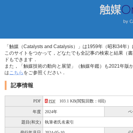
「触媒（Catalysts and Catalysis）」は1959年（昭
このサイトをつかって，どなたでも全記事の検索と結果（書
ドもできます．
また，「触媒技術の動向と展望」（触媒年鑑）も2021年
は
こちら
をご参照ください．
記事情報
PDF
103.1 KB(閲覧回数：0回)
PDF
年度
2024年
ペ
題目(和文)
執筆者氏名索引
発行年月日
2024-05-10
公