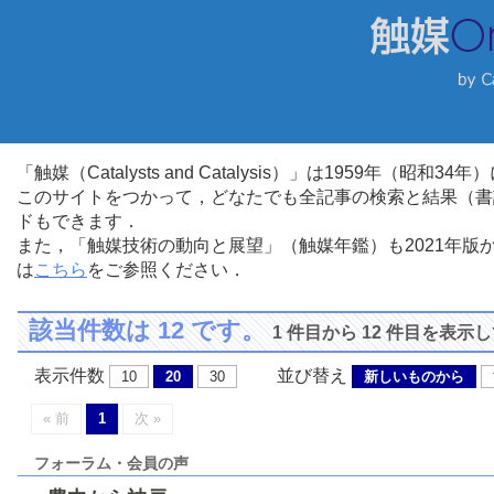
「触媒（Catalysts and Catalysis）」は1959年（昭
このサイトをつかって，どなたでも全記事の検索と結果（書
ドもできます．
また，「触媒技術の動向と展望」（触媒年鑑）も2021年
は
こちら
をご参照ください．
該当件数は 12 です。
1 件目から 12 件目を表示
表示件数
並び替え
10
20
30
新しいものから
« 前
1
次 »
フォーラム・会員の声