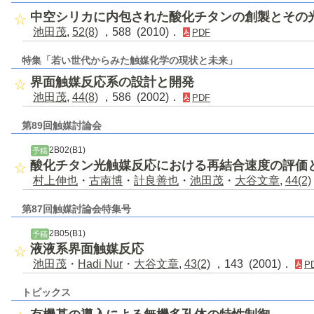
中空シリカに内包された酸化チタンの創製とその
池田茂
,
52(8)
，588 (2010)．
PDF
特集「若い世代からみた触媒化学の現状と未来」
界面触媒反応系の設計と開発
池田茂
,
44(8)
，586 (2002)．
PDF
第89回触媒討論会
2B02(B1)
予稿
酸化チタン光触媒反応における再結合速度の評価
村上伸也
・
古南博
・
計良善也
・
池田茂
・
大谷文章
,
44(2)
第87回触媒討論会特集号
2B05(B1)
予稿
液液系界面触媒反応
池田茂
・
Hadi Nur
・
大谷文章
,
43(2)
，143 (2001)．
P
トピックス