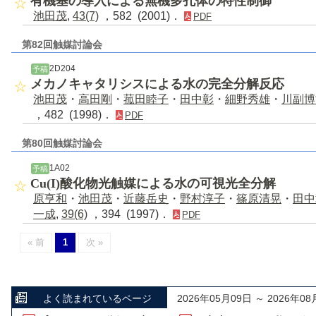
有機基の導入による無機多孔体の特性制御
池田茂
,
43(7)
，582 (2001)．
PDF
第82回触媒討論会
2D204
予稿
メカノキャタリシスによる水の完全分解反応
池田茂
・
高田剛
・
菰田睦子
・
田中彰
・
細野秀雄
・
川副博
，482 (1998)．
PDF
第80回触媒討論会
1A02
予稿
Cu(I)酸化物光触媒による水の可視光全分解
原亨和
・
池田茂
・
近藤岳史
・
野村淳子
・
篠原清晃
・
田中
一成
,
39(6)
，394 (1997)．
PDF
« 前
1
次 »
よく読まれているページ
2026年05月09日 ～ 2026年08