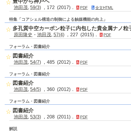
豊中から神戸へ
池田茂
,
59(3)
，172 (2017)．
PDF
全文HTML
特集「コアシェル構造の制御による触媒機能の向上」
多孔質中空カーボン粒子に内包した貴金属ナノ粒
原田隆史
・
池田茂
,
57(4)
，227 (2015)．
PDF
フォーラム・図書紹介
図書紹介
池田茂
,
54(7)
，485 (2012)．
PDF
フォーラム・図書紹介
図書紹介
池田茂
,
54(5)
，360 (2012)．
PDF
フォーラム・図書紹介
図書紹介
池田茂
,
53(3)
，208 (2011)．
PDF
解説