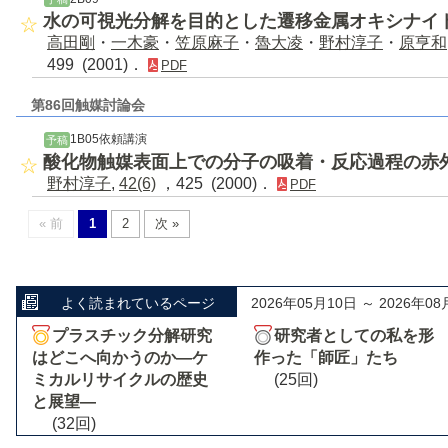
水の可視光分解を目的とした遷移金属オキシナイ
高田剛
・
一木豪
・
笠原麻子
・
魯大凌
・
野村淳子
・
原亨和
499 (2001)．
PDF
第86回触媒討論会
1B05依頼講演
予稿
酸化物触媒表面上での分子の吸着・反応過程の赤
野村淳子
,
42(6)
，425 (2000)．
PDF
« 前
1
2
次 »
よく読まれているページ
2026年05月10日 ～ 2026年08
プラスチック分解研究
研究者としての私を形
はどこへ向かうのか―ケ
作った「師匠」たち
ミカルリサイクルの歴史
(25回)
と展望―
(32回)