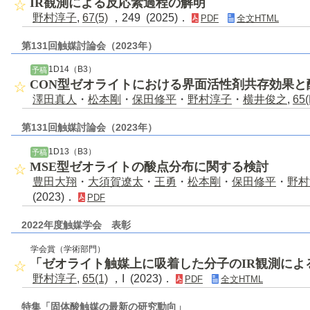
IR観測による反応素過程の解明
野村淳子
,
67(5)
，249 (2025)．
PDF
全文HTML
第131回触媒討論会（2023年）
1D14（B3）
予稿
CON型ゼオライトにおける界面活性剤共存効果と
澤田真人
・
松本剛
・
保田修平
・
野村淳子
・
横井俊之
,
65(
第131回触媒討論会（2023年）
1D13（B3）
予稿
MSE型ゼオライトの酸点分布に関する検討
豊田大翔
・
大須賀遼太
・
王勇
・
松本剛
・
保田修平
・
野村
(2023)．
PDF
2022年度触媒学会 表彰
学会賞（学術部門）
「ゼオライト触媒上に吸着した分子のIR観測によ
野村淳子
,
65(1)
，I (2023)．
PDF
全文HTML
特集「固体酸触媒の最新の研究動向」