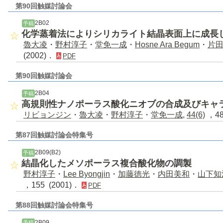
第90回触媒討論会
2B02
予稿
化学蒸着法によりシリカライト結晶表面上に成長
魯大凌
・
野村淳子
・
堂免一成
・
Hosne Ara Begum
・
片
(2002)．
PDF
第90回触媒討論会
2B04
予稿
高規則性ナノポーラス酸化ニオブの合成及びキャ
リビョンジン
・
魯大凌
・
野村淳子
・
堂免一成
,
44(6)
，48
第87回触媒討論会特集号
2B09(B2)
予稿
結晶化したメソポーラス複合酸化物の調製
野村淳子
・
Lee Byongjin
・
加藤徳光
・
内田美和
・
山下知
，155 (2001)．
PDF
第88回触媒討論会特集号
2B09
予稿