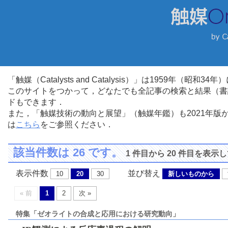
「触媒（Catalysts and Catalysis）」は1959年（昭
このサイトをつかって，どなたでも全記事の検索と結果（書
ドもできます．
また，「触媒技術の動向と展望」（触媒年鑑）も2021年
は
こちら
をご参照ください．
該当件数は 26 です。
1 件目から 20 件目を表示
表示件数
並び替え
10
20
30
新しいものから
« 前
1
2
次 »
特集「ゼオライトの合成と応用における研究動向」