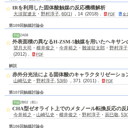
IRを利用した固体酸触媒の反応機構解析
大須賀遼太
・
野村淳子
,
60(1)
，14 (2018)．
PDF
全
第109回触媒討論会
2A08
予稿
外表面積の異なるH-ZSM-5触媒を用いたヘキサ
望月大司
・
横井俊之
・
今井裕之
・
難波征太郎
・
野村淳子
(2012)．
PDF
解説
赤外分光法による固体酸のキャラクタリゼーショ
山崎弘史
・
野村淳子
,
53(6)
，371 (2011)．
PDF
第107回触媒討論会
2B02（B1）
予稿
CHA型ゼオライト上でのメタノール転換反応の反
今井裕之
・
山崎弘史
・
横井俊之
・
野村淳子
・
辰巳敬
,
53(
第106回触媒討論会