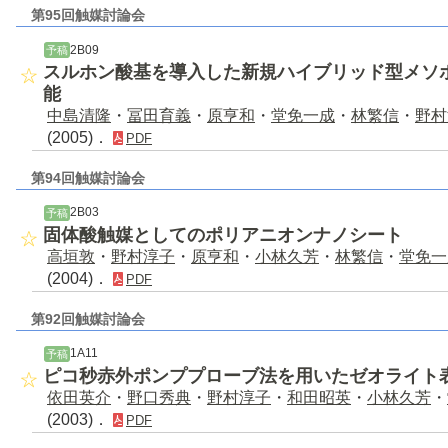
第95回触媒討論会
2B09
予稿
スルホン酸基を導入した新規ハイブリッド型メソ
能
中島清隆
・
冨田育義
・
原亨和
・
堂免一成
・
林繁信
・
野村
(2005)．
PDF
第94回触媒討論会
2B03
予稿
固体酸触媒としてのポリアニオンナノシート
高垣敦
・
野村淳子
・
原亨和
・
小林久芳
・
林繁信
・
堂免一
(2004)．
PDF
第92回触媒討論会
1A11
予稿
ピコ秒赤外ポンププローブ法を用いたゼオライト
依田英介
・
野口秀典
・
野村淳子
・
和田昭英
・
小林久芳
・
(2003)．
PDF