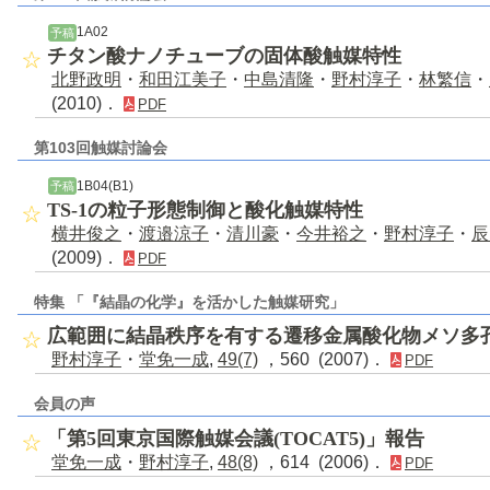
1A02
予稿
チタン酸ナノチューブの固体酸触媒特性
北野政明
・
和田江美子
・
中島清隆
・
野村淳子
・
林繁信
・
(2010)．
PDF
第103回触媒討論会
1B04(B1)
予稿
TS-1の粒子形態制御と酸化触媒特性
横井俊之
・
渡邉涼子
・
清川豪
・
今井裕之
・
野村淳子
・
辰
(2009)．
PDF
特集 「『結晶の化学』を活かした触媒研究」
広範囲に結晶秩序を有する遷移金属酸化物メソ多
野村淳子
・
堂免一成
,
49(7)
，560 (2007)．
PDF
会員の声
「第5回東京国際触媒会議(TOCAT5)」報告
堂免一成
・
野村淳子
,
48(8)
，614 (2006)．
PDF