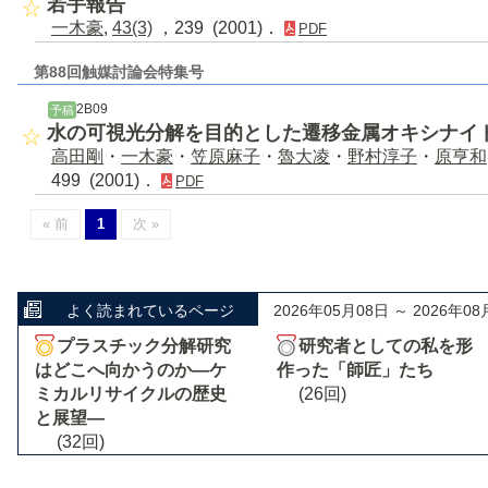
若手報告
一木豪
,
43(3)
，239 (2001)．
PDF
第88回触媒討論会特集号
2B09
予稿
水の可視光分解を目的とした遷移金属オキシナイ
高田剛
・
一木豪
・
笠原麻子
・
魯大凌
・
野村淳子
・
原亨和
499 (2001)．
PDF
« 前
1
次 »
よく読まれているページ
2026年05月08日 ～ 2026年08
プラスチック分解研究
研究者としての私を形
はどこへ向かうのか―ケ
作った「師匠」たち
ミカルリサイクルの歴史
(26回)
と展望―
(32回)