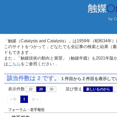
「触媒（Catalysts and Catalysis）」は1959年（昭
このサイトをつかって，どなたでも全記事の検索と結果（書
ドもできます．
また，「触媒技術の動向と展望」（触媒年鑑）も2021年
は
こちら
をご参照ください．
該当件数は 2 です。
1 件目から 2 件目を表示し
表示件数
並び替え
10
20
30
新しいものから
« 前
1
次 »
フォーラム・若手報告