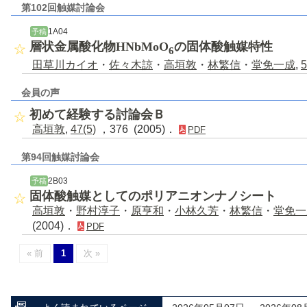
第102回触媒討論会
1A04
予稿
層状金属酸化物HNbMoO
の固体酸触媒特性
6
田草川カイオ
・
佐々木諒
・
高垣敦
・
林繁信
・
堂免一成
,
5
会員の声
初めて経験する討論会Ｂ
高垣敦
,
47(5)
，376 (2005)．
PDF
第94回触媒討論会
2B03
予稿
固体酸触媒としてのポリアニオンナノシート
高垣敦
・
野村淳子
・
原亨和
・
小林久芳
・
林繁信
・
堂免一
(2004)．
PDF
« 前
1
次 »