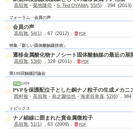
高垣敦
・
菊地隆司
・
S. Ted OYAMA
,
55(5)
，294 (2013
フォーラム・会員の声
会員の声
高垣敦
,
54(1)
，67 (2012)．
PDF
特集「新しい固体酸触媒技術」
遷移金属酸化物ナノシート固体酸触媒の最近の展
高垣敦
,
53(6)
，328 (2011)．
PDF
第106回触媒討論会
1A09
予稿
PVPを保護配位子とした銅ナノ粒子の生成メカニ
西村俊
・
高垣敦
・
前之園信也
・
海老谷幸喜
,
52(6)
，384 
トピックス
ナノ細線に囲まれた貴金属微粒子
高垣敦
,
51(1)
，63 (2009)．
PDF