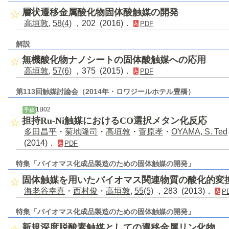
層状遷移金属酸化物固体酸触媒の開発
高垣敦
,
58(4)
，202 (2016)．
PDF
解説
無機酸化物ナノシートの固体酸触媒への応用
高垣敦
,
57(6)
，375 (2015)．
PDF
第113回触媒討論会（2014年・ロワジールホテル豊橋）
1B02
予稿
担持Ru-Ni触媒におけるCO選択メタン化反応
多田昌平
・
菊地隆司
・
高垣敦
・
菅原孝
・
OYAMA, S. Ted
(2014)．
PDF
特集「バイオマス化成品製造のための固体触媒の開発」
固体触媒を用いたバイオマス関連物質の酸化的変
海老谷幸喜
・
西村俊
・
高垣敦
,
55(5)
，283 (2013)．
P
特集「バイオマス化成品製造のための固体触媒の開発」
新規深度脱酸素触媒としての遷移金属リン化物