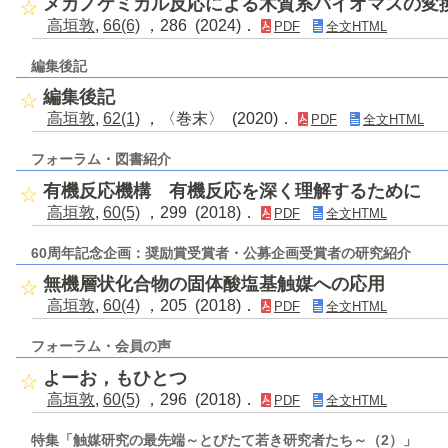
メカノケミカル反応による木質系バイオマスの変
高垣敦
,
66(6)
，286 (2024)．
PDF
全文HTML
編集後記
編集後記
高垣敦
,
62(1)
，〈巻末〉 (2020)．
PDF
全文HTML
フォーラム・図書紹介
有機反応機構 有機反応を深く理解するために
高垣敦
,
60(5)
，299 (2018)．
PDF
全文HTML
60周年記念企画：奨励賞受賞者・公募企画受賞者の研究紹介
無機層状化合物の固体酸塩基触媒への応用
高垣敦
,
60(4)
，205 (2018)．
PDF
全文HTML
フォーラム・会員の声
よーお，もひとつ
高垣敦
,
60(5)
，296 (2018)．
PDF
全文HTML
特集「触媒研究の最先端～とびたて若き研究者たち～（2）」