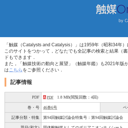
「触媒（Catalysts and Catalysis）」は1959年（昭
このサイトをつかって，どなたでも全記事の検索と結果（書
ドもできます．
また，「触媒技術の動向と展望」（触媒年鑑）も2021年
は
こちら
をご参照ください．
記事情報
PDF
1.8 MB(閲覧回数：4回)
PDF
巻・号
46巻6号
ペ
記事分類・特集
第94回触媒討論会特集号：第94回触媒討論会
題目(和文)
固体酸触媒としてのポリアニオンナノシート