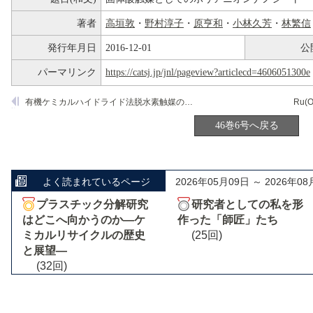
著者
高垣敦
・
野村淳子
・
原亨和
・
小林久芳
・
林繁信
発行年月日
2016-12-01
公
パーマリンク
https://catsj.jp/jnl/pageview?articlecd=4606051300e
有機ケミカルハイドライド法脱水素触媒の開発
Ru(O
46巻6号へ戻る
よく読まれているページ
2026年05月09日 ～ 2026年08
プラスチック分解研究
研究者としての私を形
はどこへ向かうのか―ケ
作った「師匠」たち
ミカルリサイクルの歴史
(25回)
と展望―
(32回)