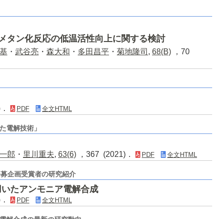
メタン化反応の低温活性向上に関する検討
基
・
武谷亮
・
森大和
・
多田昌平
・
菊地隆司
,
68(B)
，70
3)．
PDF
全文HTML
た電解技術」
一郎
・
里川重夫
,
63(6)
，367 (2021)．
PDF
全文HTML
公募企画受賞者の研究紹介
用いたアンモニア電解合成
8)．
PDF
全文HTML