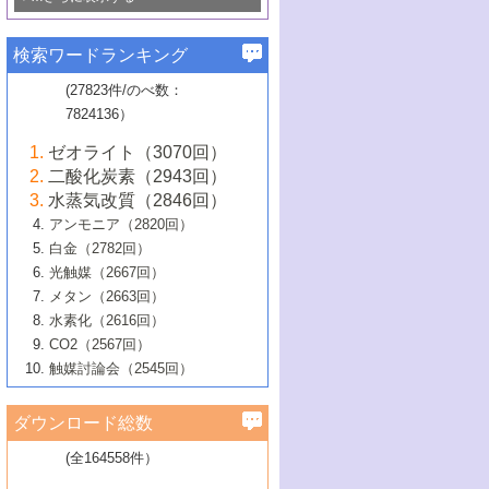
若き触媒の研究者たち～（1）
3号 水処理のための触媒化学
5号 情報学的手法を用いた触媒開発
6号 ヘテロ接合界面
関わる触媒開発動向
B号 第133回触媒討論会（2023年）
6号 窒素とリンの循環のための触媒・機
3号 ナノ粒子・クラスター触媒の最前線
2号 機能性材料の局所構造解析のための
5号 若手による情報発信企画～とびたて
▼58巻（2016年）
4号 光触媒を用いた水分解の最新の研究
6号 カーボンニュートラルに向けた電解
B号 第135回触媒討論会（2025年）
3号 精密高分子合成に関する最近の研究
能性材料
最先端技術
検索ワードランキング
4号 60周年記念企画
若き触媒の研究者たち～（2）
動向
技術
1号 ユニークな構造の高分子を生み出す触
▼57巻（2015年）
動向
B号 第131回触媒討論会（2023年）
3号 無機分離膜材料の開発と触媒反応プ
5号 進化するゼオライト合成技術
6号 石油のノーブル・ユースを志向した
媒技術
(27823件/のべ数：
5号 次世代の触媒プロセスを支えるマイ
B号 第127回触媒討論会（2021年・オン
1号 水素キャリアにかかわる触媒技術の新
4号 バイオマス化成品製造のための触媒
▼56巻（2014年）
ロセスへの適用
触媒技術
7824136）
クロ波
6号 非貴金属系触媒における電気化学的
ライン開催(Zoom)のみ）
2号 リグニンからの化成品製造に向けた触
展開
技術
1号 特殊環境場を利用した材料合成
▼55巻（2013年）
4号 触媒研究における計算科学の利用
酸素還元反応
B号 第129回触媒討論会（2022年・京都
媒技術
6号 メタン転換技術の最新動向
ゼオライト（3070回）
2号 石油精製用触媒の最近の進展
5号 固体触媒による含窒素有機化合物変
2号 光触媒反応機構に関する最新の研究動
1号 高耐久性燃料電池システム用触媒にお
大学：オンライン・対面開催）
▼54巻（2012年）
5号 水素のふるまいを解き明かす最先端
B号 第121回触媒討論会（2018年・東京
3号 触媒研究の最先端～とびたて若き研究
二酸化炭素（2943回）
B号 第125回触媒討論会（2020年・工学
換の最前線
3号 固体酸化物形燃料電池（SOFC）におけ
向
ける新展開
研究
大学）
1号 規則性多孔体の利用技術における最近
▼53巻（2011年）
者たち～（1）
水蒸気改質（2846回）
院大学）
るアノード触媒上での燃料直接改質技術
6号 貴金属使用量低減に向けた自動車排
3号 固体高分子形燃料電池カソード触媒の
2号 リビングラジカル重合の最近の動向
6号 低級アルカンの有効利用のための触
の進歩
アンモニア（2820回）
4号 触媒研究の最先端～とびたて若き研究
1号 金属学から見る合金触媒の新展開
▼52巻（2010年）
ガス浄化触媒の開発
4号 コアシェル構造の制御による触媒機能
開発動向
媒技術
白金（2782回）
3号 天然ガスの化学工業的展開に関する触
2号 第109回触媒討論会
者たち～（2）
2号 第107回触媒討論会
の向上
1号 触媒の劣化対策と長寿命触媒開発
B号 第123回触媒討論会（2019年・大阪
▼51巻（2009年）
4号 人工光合成に向けた近年のアプローチ
光触媒（2667回）
媒技術
B号 第119回触媒討論会（2017年・首都
3号 貴金属低減技術の最新動向
5号 触媒研究の最先端～とびたて若き研究
市立大学）
3号 触媒のその場観察法の進歩（１）
5号 工業触媒およびその周辺技術の最近の
2号 第105回触媒討論会
1号 炭素材料－熱い注目を集める材料－
▼50巻（2008年）
メタン（2663回）
大学東京）
5号 未利用熱エネルギーの有効活用に貢献
4号 貴金属触媒の精密構造制御とその活用
者たち～（3）
4号 貴金属代替技術の最新動向
進歩
水素化（2616回）
4号 触媒のその場観察法の進歩（２）
3号 ナノ構造が拓く新機能
する触媒技術
2号 第103回触媒討論会
1号 触媒化学と学会のこの10年，半世紀，
▼49巻（2007年）
5号 バイオマス化成品製造のための固体触
6号 イオニクス材料と燃料電池・電解合成
5号 光触媒による物質変換反応の新展開
CO2（2567回）
6号 ナノシート
5号 不活性結合の触媒的活性化による有機
そして未来
4号 活性サイトおよびその環境の精密な設
6号 ポリオキソメタレート
3号 環境浄化用光触媒の現状と課題
媒の開発
1号 含フッ素化合物の合成と触媒
▼48巻（2006年）
の最新の研究動向
触媒討論会（2545回）
6号 グラフェン
合成
B号 第115回触媒討論会（2015年・成蹊大
計による触媒の高機能化
2号 第101回触媒討論会
B号 第113回触媒討論会（2014年・ロワジ
4号 水素社会の実現に向けた水素製造・貯
6号 ナノ空間─吸着状態解析から新機能開拓
2号 第99回触媒討論会
B号 第117回触媒討論会（2016年・大阪府
1号 固体酸触媒の最近の進歩
▼47巻（2005年）
学）
7号 水素を利用する化成品合成の新潮流
6号 新しい固体酸触媒技術
5号 触媒を有効に使うための技術
ールホテル豊橋）
蔵技術の進歩
まで─
3号 メソポーラス物質の新展開
立大学）
3号 実用的ファインケミカル合成プロセス
ダウンロード総数
2号 第97回触媒討論会
1号 最近の触媒担体とその効果
▼46巻（2004年）
7号 ゼオライト合成における最近の進歩
6号 第106回触媒討論会
5号 CO
が関わる触媒・材料
B号 第111回触媒討論会（2013年・関西大
4号 錯体を利用したユニークな表面構造の
を実現する触媒
2
3号 リビング重合触媒の最近の展開
2号 第95回触媒討論会
(全164558件）
1号 部分酸化反応触媒の最前線
▼45巻（2003年）
学）
構築と機能
7号 有機分子触媒による精密有機合成
4号 バイオマス活用のための技術開発
6号 第104回触媒討論会
4号 今後の液体燃料を支える触媒技術
3号 化成品を合成するゼオライト触媒
2号 第93回触媒討論会