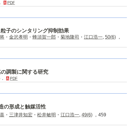
)．
PDF
t粒子のシンタリング抑制効果
将
・
金沢孝明
・
蜂須賀一郎
・
菊地隆司
・
江口浩一
,
50(6)
，
媒の調製に関する研究
8)．
PDF
造の形成と触媒活性
喜
・
三津井知宏
・
松井敏明
・
江口浩一
,
49(6)
，459