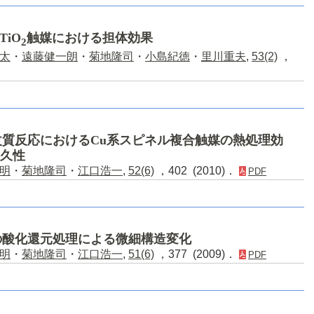
TiO
触媒における担体効果
2
太
・
遠藤健一朗
・
菊地隆司
・
小島紀徳
・
里川重夫
,
53(2)
，
質反応におけるCu系スピネル複合触媒の熱処理効
耐久性
明
・
菊地隆司
・
江口浩一
,
52(6)
，402 (2010)．
PDF
の酸化還元処理による微細構造変化
明
・
菊地隆司
・
江口浩一
,
51(6)
，377 (2009)．
PDF