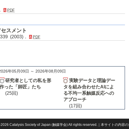
)．
PDF
アセスメント
339 (2003)．
PDF
2026年05月09日 ～ 2026年08月09日
研究者としての私を形
実験データと理論デー
作った「師匠」たち
タを組み合わせたAIによ
(25回)
る不均一系触媒反応への
アプローチ
(17回)
959-2026 Catalysis Society of Japan (触媒学会) All rights reserved.｜本