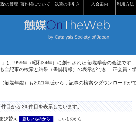
履歴の管理
著作権について
執筆の手引き
入会案内
利用方法・
talysis）」は1959年（昭和34年）に創刊された 触媒学会の会誌です．
も全記事の検索と結果（書誌情報）の表示ができ， 正会員・
（触媒年鑑）も2021年版から，記事の検索やダウンロードが
1 件目から 20 件目を表示しています。
び替え
新しいものから
古いものから