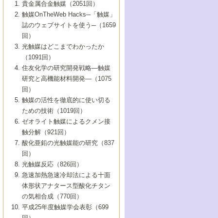
1号 なぜこの触媒が良いのか？
▼44巻（2002年）
貴金属合金触媒（2051回）
5号 若手会員による触媒研究の未来展望1：
8号 高機能化ポリオレフィンに向けた重合
5号 こんな物質，あんな物質―新たな触媒
7号 持続可能社会実現のための触媒および
5号 水素製造・貯蔵のための触媒技術の新
4号 水分解用光触媒材料
3号 特殊エネルギー場の触媒反応
触媒OnTheWeb Hacks─「触媒」
企業編
2号 第91回触媒討論会
触媒の最近の進展
1号 高次制御された触媒の化学
▼43巻（2001年）
の可能性―
触媒関連技術
しい展開
誌のウェブサイトを使う─（1659
5号 時間分解分光の進歩と応用
4号 生体内における金属の触媒作用
6号 第102回触媒討論会
3号 最近の自動車排ガス処理技術
2号 第89回触媒討論会
1号 グリーンケミストリーと触媒
▼42巻（2000年）
6号 第100回触媒討論会
8号 未来を拓く金属錯体
回）
6号 第98回触媒討論会
6号 第96回触媒討論会
5号 ファインケミカルズの展開に寄与する
7号 触媒・化学反応における計算化学の進
4号 触媒研究の現状と将来─第90回触媒討論
3号 触媒を利用した電気化学の新展開
2号 第87回触媒討論会特集号
1号 触媒反応工学の明日を拓く
▼41巻（1999年）
7号 『結晶の化学』を活かした触媒研究
光触媒はどこまでわかったか
7号 基礎化学品製造の触媒技術
触媒
歩
会Aから
7号 未来型金属錯体触媒開発への展望
4号 ナノ材料の調製と機能化
（1091回）
3号 生体触媒とバイオプロセス
2号 第85回触媒討論会
8号 イオン液体の応用
1号 孔、穴、あな?-特異な空間とその利用-
▼40巻（1998年）
8号 多機能型リアクター
6号 第94回触媒討論会
8号 若手研究者による触媒研究の未来展望
5号 基礎化学品製造の触媒技術
8号 超臨界流体を用いた化学プロセスの新
住友化学の研究開発戦略―触媒
5号 こんな触媒が欲しい
4号 水素製造・利用の触媒化学
3号 反応ダイナミクス
2号 第83回触媒討論会
1号 創立40周年記念・触媒化学この10年の
▼39巻（1997年）
2：大学・研究所編
展開
研究と高機能材料開発―（1075
7号 サブナノレベルでみた新しい表面現象
6号 第92回触媒討論会
6号 第90回触媒討論会
5号 触媒研究における新しい切り口：コン
進展と21世紀への提言/創立40周年記念・触
4号 超臨界流体の触媒反応への応用
3号 均一系触媒反応最前線
1号 均一系と不均一系触媒反応-その特徴と
回）
▼38巻（1996年）
8号 オレフィン重合触媒の新たな展
7号 基礎化学品製造の触媒技術
ビナトリアルケミストリー
媒学会この10年の歩みとこれから/創立40周
7号 触媒研究と学術雑誌/情報
5号 触媒のおもしろさをどのように伝える
接点
触媒の活性を徹底的に使い切る
4号 実用炭素材料の新展開
1号 触媒の構造と触媒作用/C1化学を中心と
▼37巻（1995年）
年記念・記録は語る
8号 資源の循環と触媒技術
6号 第88回触媒討論会特集号
か
ための技術（1019回）
8号 若い世代からみた触媒化学の現状と未
2号 第79回触媒討論会
5号 研究の方法論を考える
する21世紀への触媒
1号 ファインケミカルズと固体触媒
▼36巻（1994年）
2号 第81回触媒討論会
ゼオライト触媒によるクメン接
来
7号 企業における触媒研究のブレークスル
6号 第86回触媒討論会
3号 最新NO除去触媒の実用化研究
6号 第84回触媒討論会
2号 第77回触媒討論会
2号 第75回触媒討論会
触分解（921回）
1号 電気化学と触媒
▼35巻（1993年）
ー
3号 計算機触媒化学へのさそい
7号 水素化精製触媒の新しい展開
4号 新しい反応場を目指した触媒調製
7号 機能性金属材料と触媒
3号 オリンピックメダル:金・銀・銅はどん
酸化亜鉛の光触媒能の研究（837
3号 希土類を利用した触媒
2号 第73回触媒討論会
8号 この材料を触媒として使ってみません
4号 触媒劣化の制御と予測
1号 工業触媒開発マニュアル―探索から工
▼34巻（1992年）
8号 新しい反応性と機能性を目指した金属
な触媒作用を示すか
回）
5号 反応・分離技術の新しい展開
8号 触媒研究へのNMRの応用と展望
か？
業化まで
4号 触媒とリサイクル
3号 C4化学の展開
5号 最新の実用プロセスと触媒
クラスタ-化学
1号 インパクトを与えたこの研究
▼33巻（1991年）
光触媒反応（826回）
4号 触媒作用における機能の複合化
6号 第80回触媒討論会
2号 第71回触媒討論会
5号 エネルギー変換触媒
4号 《通常号》
6号 第82回触媒討論会
急速加熱急速冷却法による十面
2号 第69回触媒討論会
1号 触媒プロセス開発マニュアル―探索か
▼32巻（1990年）
5号 未来を拓け！若手研究者
7号 無機―有機ハイブリッド材料の新展開
3号 研究開発のうらおもて―着想と展開
体形状アナタース型酸化チタン
6号 第76回触媒討論会
5号 《通常号》
ら工業化まで，知っておきたいこと PartII
7号 ナノ構造体の化学
3号 ケミカルズ合成触媒―新しい展開と応
1号 21世紀に向けて触媒研究の飛躍をめざ
▼31巻（1989年）
6号 第78回触媒討論会
8号 AFMでみる世界
の気相合成（770回）
4号 触媒劣化と寿命の予測
7号 表面吸着相の新しい展開
用
6号 第74回触媒討論会
2号 第67回触媒討論会
8号 あの反応は今
す―触媒化学の裾野を広げよう
1号 情報科学と反応設計・材料設計
▼30巻（1988年）
7号 ダイナミックな領域への触媒研究の展
平成25年度触媒学会表彰（699
5号 環境に優しい触媒
8号 マイクロポーラス・クリスタル触媒の
4号 触媒調製の科学と技術の最前線
7号 半導体光触媒の基礎と広がり
3号 光触媒
2号 第65回触媒討論会
開/C1化学を中心とする21世紀への触媒
回）