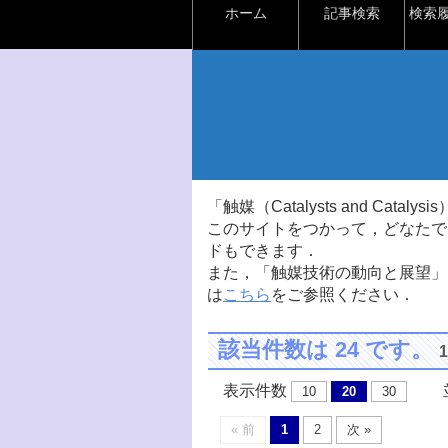
ホーム
記事検索
検索
「触媒（Catalysts and Ca
このサイトをつかって，どなたで
ドもできます．
また，「触媒技術の動向と展望」
は
こちら
をご参照ください．
該当件数は 24 です。
表示件数
並
10
20
30
« 前
1
2
次 »