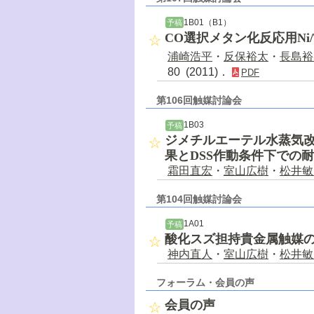
1B01（B1）
予稿
CO選択メタン化反応用Ni/
浦崎浩平
・
反保裕太
・
長島裕
80 (2011)．
PDF
第106回触媒討論会
1B03
予稿
ジメチルエーテル水蒸気改
果とDSS作動条件下での
霜田直宏
・
室山広樹
・
松井敏
第104回触媒討論会
1A01
予稿
酸化スズ担持貴金属触媒
神内直人
・
室山広樹
・
松井敏
フォーラム・会員の声
会員の声