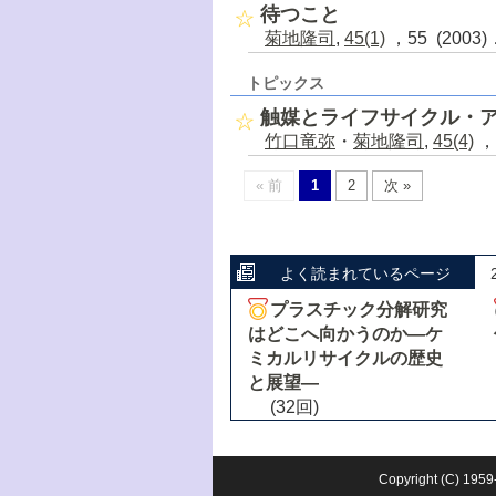
待つこと
菊地隆司
,
45(1)
，55 (2003
トピックス
触媒とライフサイクル・
竹口竜弥
・
菊地隆司
,
45(4)
，
« 前
1
2
次 »
よく読まれているページ
プラスチック分解研究
はどこへ向かうのか―ケ
ミカルリサイクルの歴史
と展望―
(32回)
Copyright (C) 1