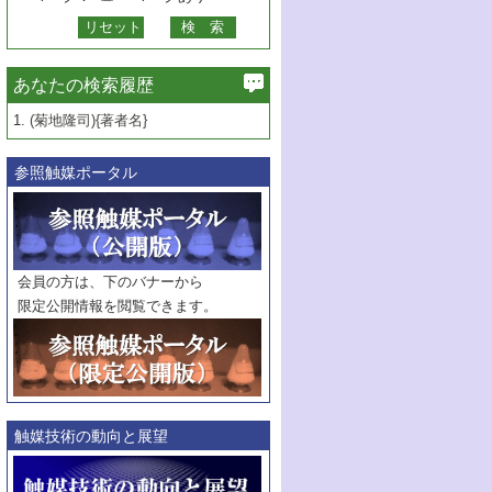
あなたの検索履歴
1.
(菊地隆司){著者名}
参照触媒ポータル
会員の方は、下のバナーから
限定公開情報を閲覧できます。
触媒技術の動向と展望