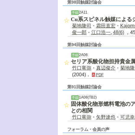
第98回触媒討論会
2A11
予稿
Cu系スピネル触媒による
菊地隆司
・
霜田直宏
・
Kajorn
俊一郎
・
江口浩一
,
48(6)
，45
第94回触媒討論会
2A06
予稿
セリア系酸化物担持貴金
竹口竜弥
・
真辺俊介
・
菊地隆
(2004)．
PDF
第91回触媒討論会
1A08(TB2)
予稿
固体酸化物形燃料電池の
との相関
竹口竜弥
・
矢野達也
・
可児幸
フォーラム・会員の声