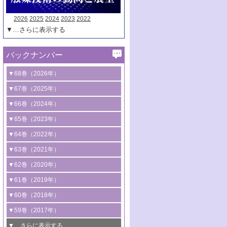
2026
2025
2024
2023
2022
▼…さらに表示する
バックナンバー
▼68巻（2026年）
1号 過酸化水素合成に関する研究動向
▼67巻（2025年）
2号 コンピューター技術により加速する
1号 CO
水素化によるグリーン燃料/グリ
▼66巻（2024年）
2
触媒開発
ーンケミカル製造
1号 低次元ナノ構造を有する触媒材料
▼65巻（2023年）
3号 有機分子変換やCO
資源化のための
2
2号 水素製造のための水分解技術に関す
2号 規制反応場を活用した固体触媒研究
1号 炭素が関わる触媒機能
▼64巻（2022年）
光触媒に関する最近の研究
る最近の研究
の新展開
2号 プラスチックケミカルリサイクルの
1号 合成ガス製造とCOを用いるケミカル
▼63巻（2021年）
B号 第137回触媒討論会（2026年）
3号 オレフィン系樹脂の精密合成に関す
3号 未踏分子変換を目指した酸化触媒プ
ための触媒技術
ズ合成の最新動向
1号 金触媒の新展開
▼62巻（2020年）
る最新技術
ロセスの最前線
3号 非酸化物系金属化合物を基盤とした
2号 化学品合成のための合金触媒開発
2号 ペロブスカイト
1号 触媒設計を拓く欠陥構造のキャラク
▼61巻（2019年）
4号 アルコール類の効率的変換を実現す
4号 シンクロトロン放射光および中性子
触媒材料の開発
3号 CO
の排出削減および有効活用のた
タリゼーション
2
3号 特殊反応場を利用した触媒的分子変
る非貴金属触媒の研究動向
線を利用した触媒解析技術の最先端
1号 物質移動制御に着目した触媒プロセ
▼60巻（2018年）
4号 格子酸素・格子酸素欠陥を利用した
めの触媒技術
換反応
2号 機能化学品製造に資するクリーンな
ス開発
5号 ゼオライトの合成と応用における研
5号 単原子触媒
触媒反応
1号 固体酸触媒の最新の研究動向
▼59巻（2017年）
触媒的酸化反応
4号 若手による情報発信企画～とびたて
4号 多孔質材料を用いた触媒の新展開
究動向
2号 CO
フリー水素サプライチェーンに
2
6号 参照触媒委員会からのお知らせ
5号 生体触媒によるエネルギー変換反応
2号 二酸化炭素からの有用化学品合成
1号 いたるところに，触媒
▼…さらに表示する