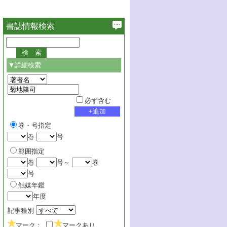
書誌情報検索
▼詳細検索
必ず含む
巻・号指定
巻
号
範囲指定
巻
号～
巻
号
触媒年鑑
年度
記事種別
マーク：
マークあり