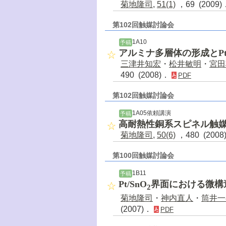
菊地隆司
,
51(1)
，69 (2009
第102回触媒討論会
1A10
予稿
アルミナ多層体の形成とP
三津井知宏
・
松井敏明
・
宮田
490 (2008)．
PDF
第102回触媒討論会
1A05依頼講演
予稿
高耐熱性銅系スピネル触
菊地隆司
,
50(6)
，480 (200
第100回触媒討論会
1B11
予稿
Pt/SnO
界面における微構
2
菊地隆司
・
神内直人
・
筒井一
(2007)．
PDF