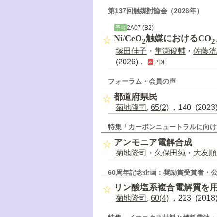
第137回触媒討論会（2026年）
2A07 (B2)
予稿
Ni/CeO
触媒におけるCO
2
2
塚田佳子
・
隼瀬俊輔
・
佐藤洸
(2026)．
PDF
フォーラム・会員の声
都道府県民
菊地隆司
,
65(2)
，140 (202
特集「カーボンニュートラルに向け
アンモニア電解合成
菊地隆司
・
久保田純
・
大友順
60周年記念企画：奨励賞受賞者・
リン酸塩系複合電解質を
菊地隆司
,
60(4)
，223 (201