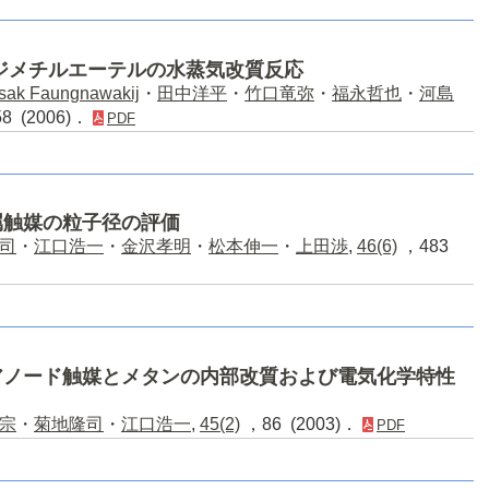
ジメチルエーテルの水蒸気改質反応
sak Faungnawakij
・
田中洋平
・
竹口竜弥
・
福永哲也
・
河島
8 (2006)．
PDF
属触媒の粒子径の評価
司
・
江口浩一
・
金沢孝明
・
松本伸一
・
上田渉
,
46(6)
，483
アノード触媒とメタンの内部改質および電気化学特性
宗
・
菊地隆司
・
江口浩一
,
45(2)
，86 (2003)．
PDF