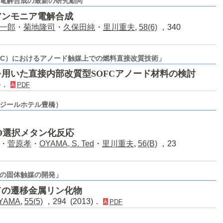
電解合成の最新の研究動向
アンモニア電解合成
一郎
・
菊地隆司
・
久保田純
・
里川重夫
,
58(6)
，340
FC）におけるアノード触媒上での燃料直接改質技術」
用いた直接内部改質型SOFCアノード材料の検討
5)．
PDF
ワジールホテル豊橋）
CO選択メタン化反応
・
菅原孝
・
OYAMA, S. Ted
・
里川重夫
,
56(B)
，23
の固体触媒の開発」
ての遷移金属リン化物
OYAMA
,
55(5)
，294 (2013)．
PDF