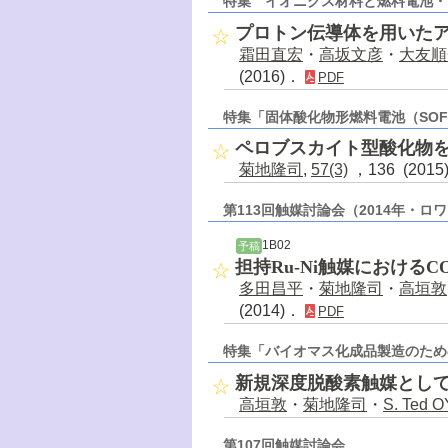
特集 イオニクス材料と燃料電池・
プロトン伝導体を用いた
霜田直宏
・
高坂文彦
・
大友順
(2016)．
PDF
特集「固体酸化物形燃料電池（SO
ペロブスカイト型酸化物を
菊地隆司
,
57(3)
，136 (201
第113回触媒討論会（2014年・ロ
1B02
予稿
担持Ru-Ni触媒における
多田昌平
・
菊地隆司
・
高垣敦
(2014)．
PDF
特集「バイオマス化成品製造のため
新規深度脱酸素触媒とし
高垣敦
・
菊地隆司
・
S. Ted 
第107回触媒討論会