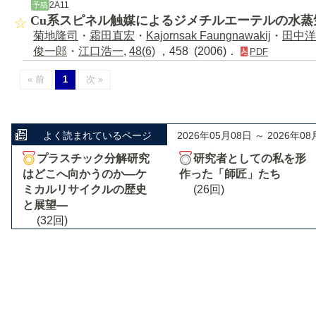
2A11
予稿
Cu系スピネル触媒によるジメチルエーテルの水蒸
菊地隆司
・
霜田直宏
・
Kajornsak Faungnawakij
・
田中洋
俊一郎
・
江口浩一
,
48(6)
，458 (2006)．
PDF
« 前
1
次 »
よく読まれているページ
2026年05月08日 ～ 2026年08
プラスチック分解研究
研究者としての私を形
はどこへ向かうのか―ケ
作った「師匠」たち
ミカルリサイクルの歴史
(26回)
と展望―
(32回)