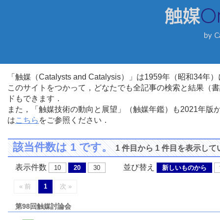
「触媒（Catalysts and Catalysis）」は1959年（昭
このサイトをつかって，どなたでも全記事の検索と結果（書
ドもできます．
また，「触媒技術の動向と展望」（触媒年鑑）も2021年
は
こちら
をご参照ください．
該当件数は 1 です。
1 件目から 1 件目を表示し
表示件数
並び替え
10
20
30
新しいものから
« 前
1
次 »
第98回触媒討論会