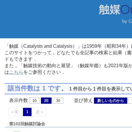
「触媒（Catalysts and Catalysis）」は1959年（昭
このサイトをつかって，どなたでも全記事の検索と結果（書
ドもできます．
また，「触媒技術の動向と展望」（触媒年鑑）も2021年
は
こちら
をご参照ください．
該当件数は 1 です。
1 件目から 1 件目を表示し
表示件数
並び替え
10
20
30
新しいものから
« 前
1
次 »
第102回触媒討論会