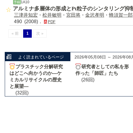
1A10
予稿
アルミナ多層体の形成とPt粒子のシンタリング抑
三津井知宏
・
松井敏明
・
宮田将
・
金沢孝明
・
蜂須賀一郎
490 (2008)．
PDF
« 前
1
次 »
よく読まれているページ
2026年05月08日 ～ 2026年08
プラスチック分解研究
研究者としての私を形
はどこへ向かうのか―ケ
作った「師匠」たち
ミカルリサイクルの歴史
(26回)
と展望―
(32回)