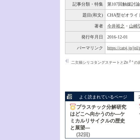
記事分類・特集
第107回触媒討
題目(和文)
CHA型ゼオラ
著者
今井裕之
・
山崎
発行年月日
2016-12-01
パーマリンク
https://catsj.jp/j
2＋
二欠損シリコタングステートとZn
の反応による新規サンドイッチ型シリコ
よく読まれているページ
プラスチック分解研究
はどこへ向かうのか―ケ
ミカルリサイクルの歴史
と展望―
(32回)