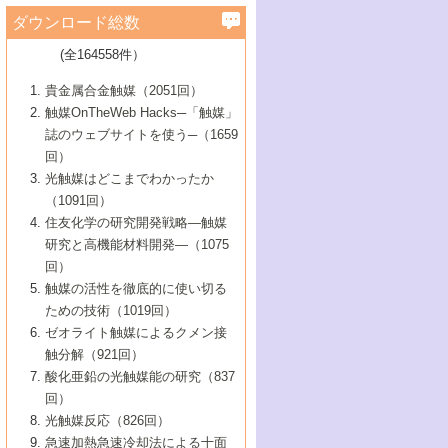
学）
7号 水素を利用する化成品合成の新潮流
6号 新しい固体酸触媒技術
5号 触媒を有効に使うための技術
ールホテル豊橋）
蔵技術の進歩
まで─
3号 メソポーラス物質の新展開
立大学）
3号 実用的ファインケミカル合成プロセス
ダウンロード総数
2号 第97回触媒討論会
1号 最近の触媒担体とその効果
▼46巻（2004年）
7号 ゼオライト合成における最近の進歩
6号 第106回触媒討論会
5号 CO
が関わる触媒・材料
B号 第111回触媒討論会（2013年・関西大
4号 錯体を利用したユニークな表面構造の
を実現する触媒
2
3号 リビング重合触媒の最近の展開
2号 第95回触媒討論会
(全164558件）
1号 部分酸化反応触媒の最前線
▼45巻（2003年）
学）
構築と機能
7号 有機分子触媒による精密有機合成
4号 バイオマス活用のための技術開発
6号 第104回触媒討論会
4号 今後の液体燃料を支える触媒技術
3号 化成品を合成するゼオライト触媒
2号 第93回触媒討論会
1号 なぜこの触媒が良いのか？
▼44巻（2002年）
貴金属合金触媒（2051回）
5号 若手会員による触媒研究の未来展望1：
8号 高機能化ポリオレフィンに向けた重合
5号 こんな物質，あんな物質―新たな触媒
7号 持続可能社会実現のための触媒および
5号 水素製造・貯蔵のための触媒技術の新
4号 水分解用光触媒材料
3号 特殊エネルギー場の触媒反応
触媒OnTheWeb Hacks─「触媒」
企業編
2号 第91回触媒討論会
触媒の最近の進展
1号 高次制御された触媒の化学
▼43巻（2001年）
の可能性―
触媒関連技術
しい展開
誌のウェブサイトを使う─（1659
5号 時間分解分光の進歩と応用
4号 生体内における金属の触媒作用
6号 第102回触媒討論会
3号 最近の自動車排ガス処理技術
2号 第89回触媒討論会
1号 グリーンケミストリーと触媒
▼42巻（2000年）
6号 第100回触媒討論会
8号 未来を拓く金属錯体
回）
6号 第98回触媒討論会
6号 第96回触媒討論会
5号 ファインケミカルズの展開に寄与する
7号 触媒・化学反応における計算化学の進
4号 触媒研究の現状と将来─第90回触媒討論
3号 触媒を利用した電気化学の新展開
2号 第87回触媒討論会特集号
1号 触媒反応工学の明日を拓く
▼41巻（1999年）
7号 『結晶の化学』を活かした触媒研究
光触媒はどこまでわかったか
7号 基礎化学品製造の触媒技術
触媒
歩
会Aから
7号 未来型金属錯体触媒開発への展望
4号 ナノ材料の調製と機能化
（1091回）
3号 生体触媒とバイオプロセス
2号 第85回触媒討論会
8号 イオン液体の応用
1号 孔、穴、あな?-特異な空間とその利用-
▼40巻（1998年）
8号 多機能型リアクター
6号 第94回触媒討論会
8号 若手研究者による触媒研究の未来展望
5号 基礎化学品製造の触媒技術
8号 超臨界流体を用いた化学プロセスの新
住友化学の研究開発戦略―触媒
5号 こんな触媒が欲しい
4号 水素製造・利用の触媒化学
3号 反応ダイナミクス
2号 第83回触媒討論会
1号 創立40周年記念・触媒化学この10年の
▼39巻（1997年）
2：大学・研究所編
展開
研究と高機能材料開発―（1075
7号 サブナノレベルでみた新しい表面現象
6号 第92回触媒討論会
6号 第90回触媒討論会
5号 触媒研究における新しい切り口：コン
進展と21世紀への提言/創立40周年記念・触
4号 超臨界流体の触媒反応への応用
3号 均一系触媒反応最前線
1号 均一系と不均一系触媒反応-その特徴と
回）
▼38巻（1996年）
8号 オレフィン重合触媒の新たな展
7号 基礎化学品製造の触媒技術
ビナトリアルケミストリー
媒学会この10年の歩みとこれから/創立40周
7号 触媒研究と学術雑誌/情報
5号 触媒のおもしろさをどのように伝える
接点
触媒の活性を徹底的に使い切る
4号 実用炭素材料の新展開
1号 触媒の構造と触媒作用/C1化学を中心と
▼37巻（1995年）
年記念・記録は語る
8号 資源の循環と触媒技術
6号 第88回触媒討論会特集号
か
ための技術（1019回）
8号 若い世代からみた触媒化学の現状と未
2号 第79回触媒討論会
5号 研究の方法論を考える
する21世紀への触媒
1号 ファインケミカルズと固体触媒
▼36巻（1994年）
2号 第81回触媒討論会
ゼオライト触媒によるクメン接
来
7号 企業における触媒研究のブレークスル
6号 第86回触媒討論会
3号 最新NO除去触媒の実用化研究
6号 第84回触媒討論会
2号 第77回触媒討論会
2号 第75回触媒討論会
触分解（921回）
1号 電気化学と触媒
▼35巻（1993年）
ー
3号 計算機触媒化学へのさそい
7号 水素化精製触媒の新しい展開
4号 新しい反応場を目指した触媒調製
7号 機能性金属材料と触媒
3号 オリンピックメダル:金・銀・銅はどん
酸化亜鉛の光触媒能の研究（837
3号 希土類を利用した触媒
2号 第73回触媒討論会
8号 この材料を触媒として使ってみません
4号 触媒劣化の制御と予測
1号 工業触媒開発マニュアル―探索から工
▼34巻（1992年）
8号 新しい反応性と機能性を目指した金属
な触媒作用を示すか
回）
5号 反応・分離技術の新しい展開
8号 触媒研究へのNMRの応用と展望
か？
業化まで
4号 触媒とリサイクル
3号 C4化学の展開
5号 最新の実用プロセスと触媒
クラスタ-化学
1号 インパクトを与えたこの研究
▼33巻（1991年）
光触媒反応（826回）
4号 触媒作用における機能の複合化
6号 第80回触媒討論会
2号 第71回触媒討論会
5号 エネルギー変換触媒
4号 《通常号》
6号 第82回触媒討論会
急速加熱急速冷却法による十面
2号 第69回触媒討論会
1号 触媒プロセス開発マニュアル―探索か
▼32巻（1990年）