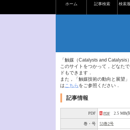
ホーム
記事検索
検索
「触媒（Catalysts and Ca
このサイトをつかって，どなたで
ドもできます．
また，「触媒技術の動向と展望」
は
こちら
をご参照ください．
記事情報
PDF
2.5 M
PDF
巻・号
53巻2号