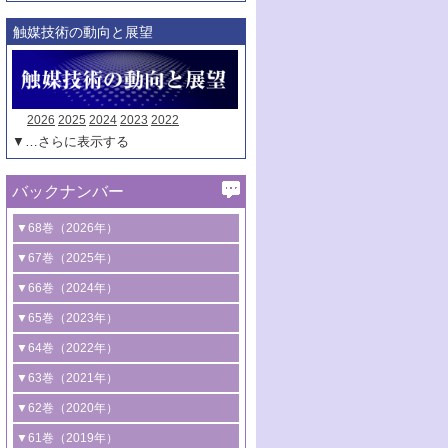
触媒技術の動向と展望
2026
2025
2024
2023
2022
▼…さらに表示する
バックナンバー
▼68巻（2026年）
1号 過酸化水素合成に関する研究動向
▼67巻（2025年）
2号 コンピューター技術により加速する
1号 CO
水素化によるグリーン燃料/グリ
▼66巻（2024年）
2
触媒開発
ーンケミカル製造
1号 低次元ナノ構造を有する触媒材料
▼65巻（2023年）
3号 有機分子変換やCO
資源化のための
2
2号 水素製造のための水分解技術に関す
2号 規制反応場を活用した固体触媒研究
1号 炭素が関わる触媒機能
▼64巻（2022年）
光触媒に関する最近の研究
る最近の研究
の新展開
2号 プラスチックケミカルリサイクルの
1号 合成ガス製造とCOを用いるケミカル
▼63巻（2021年）
B号 第137回触媒討論会（2026年）
3号 オレフィン系樹脂の精密合成に関す
3号 未踏分子変換を目指した酸化触媒プ
ための触媒技術
ズ合成の最新動向
1号 金触媒の新展開
▼62巻（2020年）
る最新技術
ロセスの最前線
3号 非酸化物系金属化合物を基盤とした
2号 化学品合成のための合金触媒開発
2号 ペロブスカイト
1号 触媒設計を拓く欠陥構造のキャラク
▼61巻（2019年）
4号 アルコール類の効率的変換を実現す
4号 シンクロトロン放射光および中性子
触媒材料の開発