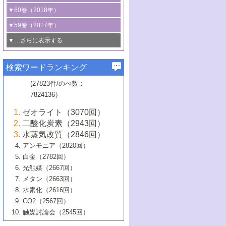
3号 CO
の排出削減および有効活用のた
タリゼーション
2
3号 特殊反応場を利用した触媒的分子変
る非貴金属触媒の研究動向
線を利用した触媒解析技術の最先端
1号 物質移動制御に着目した触媒プロセ
▼60巻（2018年）
4号 格子酸素・格子酸素欠陥を利用した
めの触媒技術
換反応
2号 機能化学品製造に資するクリーンな
ス開発
5号 ゼオライトの合成と応用における研
5号 単原子触媒
触媒反応
1号 固体酸触媒の最新の研究動向
▼59巻（2017年）
触媒的酸化反応
4号 若手による情報発信企画～とびたて
4号 多孔質材料を用いた触媒の新展開
究動向
2号 CO
フリー水素サプライチェーンに
2
6号 参照触媒委員会からのお知らせ
5号 生体触媒によるエネルギー変換反応
2号 二酸化炭素からの有用化学品合成
1号 いたるところに，触媒
▼…さらに表示する
若き触媒の研究者たち～（1）
3号 水処理のための触媒化学
5号 情報学的手法を用いた触媒開発
6号 ヘテロ接合界面
関わる触媒開発動向
B号 第133回触媒討論会（2023年）
6号 窒素とリンの循環のための触媒・機
3号 ナノ粒子・クラスター触媒の最前線
2号 機能性材料の局所構造解析のための
5号 若手による情報発信企画～とびたて
▼58巻（2016年）
4号 光触媒を用いた水分解の最新の研究
6号 カーボンニュートラルに向けた電解
B号 第135回触媒討論会（2025年）
3号 精密高分子合成に関する最近の研究
能性材料
最先端技術
検索ワードランキング
4号 60周年記念企画
若き触媒の研究者たち～（2）
動向
技術
1号 ユニークな構造の高分子を生み出す触
▼57巻（2015年）
動向
B号 第131回触媒討論会（2023年）
3号 無機分離膜材料の開発と触媒反応プ
5号 進化するゼオライト合成技術
6号 石油のノーブル・ユースを志向した
媒技術
(27823件/のべ数：
5号 次世代の触媒プロセスを支えるマイ
B号 第127回触媒討論会（2021年・オン
1号 水素キャリアにかかわる触媒技術の新
4号 バイオマス化成品製造のための触媒
▼56巻（2014年）
ロセスへの適用
触媒技術
7824136）
クロ波
6号 非貴金属系触媒における電気化学的
ライン開催(Zoom)のみ）
2号 リグニンからの化成品製造に向けた触
展開
技術
1号 特殊環境場を利用した材料合成
▼55巻（2013年）
4号 触媒研究における計算科学の利用
酸素還元反応
B号 第129回触媒討論会（2022年・京都
媒技術
6号 メタン転換技術の最新動向
ゼオライト（3070回）
2号 石油精製用触媒の最近の進展
5号 固体触媒による含窒素有機化合物変
2号 光触媒反応機構に関する最新の研究動
1号 高耐久性燃料電池システム用触媒にお
大学：オンライン・対面開催）
▼54巻（2012年）
5号 水素のふるまいを解き明かす最先端
B号 第121回触媒討論会（2018年・東京
3号 触媒研究の最先端～とびたて若き研究
二酸化炭素（2943回）
B号 第125回触媒討論会（2020年・工学
換の最前線
3号 固体酸化物形燃料電池（SOFC）におけ
向
ける新展開
研究
大学）
1号 規則性多孔体の利用技術における最近
▼53巻（2011年）
者たち～（1）
水蒸気改質（2846回）
院大学）
るアノード触媒上での燃料直接改質技術
6号 貴金属使用量低減に向けた自動車排
3号 固体高分子形燃料電池カソード触媒の
2号 リビングラジカル重合の最近の動向
6号 低級アルカンの有効利用のための触
の進歩
アンモニア（2820回）
4号 触媒研究の最先端～とびたて若き研究
1号 金属学から見る合金触媒の新展開
▼52巻（2010年）
ガス浄化触媒の開発
4号 コアシェル構造の制御による触媒機能
開発動向
媒技術
白金（2782回）
3号 天然ガスの化学工業的展開に関する触
2号 第109回触媒討論会
者たち～（2）
2号 第107回触媒討論会
の向上
1号 触媒の劣化対策と長寿命触媒開発
B号 第123回触媒討論会（2019年・大阪
▼51巻（2009年）
4号 人工光合成に向けた近年のアプローチ
光触媒（2667回）
媒技術
B号 第119回触媒討論会（2017年・首都
3号 貴金属低減技術の最新動向
5号 触媒研究の最先端～とびたて若き研究
市立大学）
3号 触媒のその場観察法の進歩（１）
5号 工業触媒およびその周辺技術の最近の
2号 第105回触媒討論会
1号 炭素材料－熱い注目を集める材料－
▼50巻（2008年）
メタン（2663回）
大学東京）
5号 未利用熱エネルギーの有効活用に貢献
4号 貴金属触媒の精密構造制御とその活用
者たち～（3）
4号 貴金属代替技術の最新動向
進歩
水素化（2616回）
4号 触媒のその場観察法の進歩（２）
3号 ナノ構造が拓く新機能
する触媒技術
2号 第103回触媒討論会
1号 触媒化学と学会のこの10年，半世紀，
▼49巻（2007年）
5号 バイオマス化成品製造のための固体触
6号 イオニクス材料と燃料電池・電解合成
5号 光触媒による物質変換反応の新展開
CO2（2567回）
6号 ナノシート
5号 不活性結合の触媒的活性化による有機
そして未来
4号 活性サイトおよびその環境の精密な設
6号 ポリオキソメタレート
3号 環境浄化用光触媒の現状と課題
媒の開発
1号 含フッ素化合物の合成と触媒
▼48巻（2006年）
の最新の研究動向
触媒討論会（2545回）
6号 グラフェン
合成
B号 第115回触媒討論会（2015年・成蹊大
計による触媒の高機能化
2号 第101回触媒討論会
B号 第113回触媒討論会（2014年・ロワジ
4号 水素社会の実現に向けた水素製造・貯
6号 ナノ空間─吸着状態解析から新機能開拓
2号 第99回触媒討論会
B号 第117回触媒討論会（2016年・大阪府
1号 固体酸触媒の最近の進歩
▼47巻（2005年）