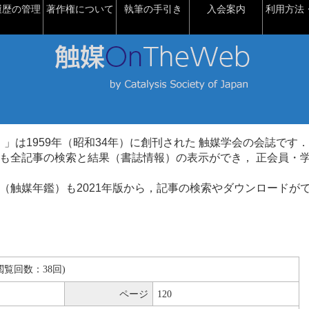
履歴の管理
著作権について
執筆の手引き
入会案内
利用方法・
talysis）」は1959年（昭和34年）に創刊された 触媒学会の会誌です．
も全記事の検索と結果（書誌情報）の表示ができ， 正会員・
（触媒年鑑）も2021年版から，記事の検索やダウンロードが
B(閲覧回数：38回)
ページ
120