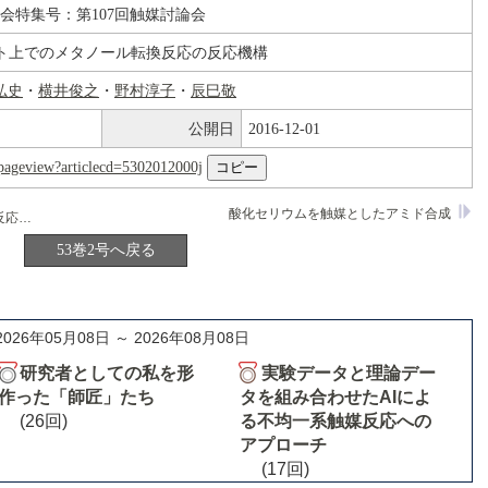
論会特集号：第107回触媒討論会
イト上でのメタノール転換反応の反応機構
弘史
・
横井俊之
・
野村淳子
・
辰巳敬
公開日
2016-12-01
nl/pageview?articlecd=5302012000j
酸化セリウムを触媒としたアミド合成
タングステートの合成と酸化触媒特性
53巻2号へ戻る
2026年05月08日 ～ 2026年08月08日
研究者としての私を形
実験データと理論デー
作った「師匠」たち
タを組み合わせたAIによ
(26回)
る不均一系触媒反応への
アプローチ
(17回)