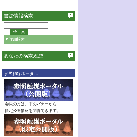
書誌情報検索
▼詳細検索
あなたの検索履歴
必ず含む
参照触媒ポータル
巻・号指定
巻
号
範囲指定
巻
号～
巻
会員の方は、下のバナーから
号
限定公開情報を閲覧できます。
触媒年鑑
年度
記事種別
マーク：
マークあり