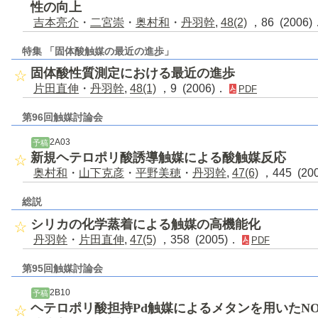
性の向上
吉本亮介
・
二宮崇
・
奥村和
・
丹羽幹
,
48(2)
，86 (2006
特集 「固体酸触媒の最近の進歩」
固体酸性質測定における最近の進歩
片田直伸
・
丹羽幹
,
48(1)
，9 (2006)．
PDF
第96回触媒討論会
2A03
予稿
新規ヘテロポリ酸誘導触媒による酸触媒反応
奥村和
・
山下克彦
・
平野美穂
・
丹羽幹
,
47(6)
，445 (20
総説
シリカの化学蒸着による触媒の高機能化
丹羽幹
・
片田直伸
,
47(5)
，358 (2005)．
PDF
第95回触媒討論会
2B10
予稿
ヘテロポリ酸担持Pd触媒によるメタンを用いたN