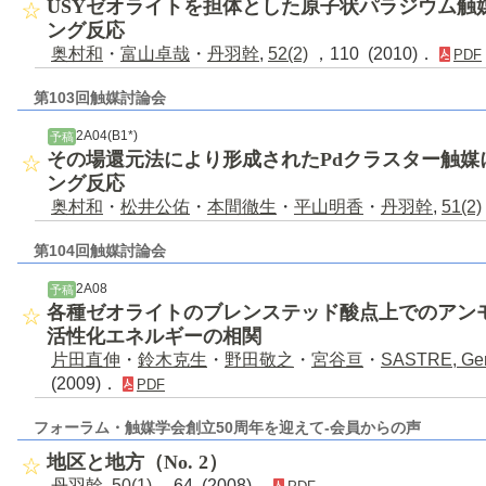
USYゼオライトを担体とした原子状パラジウム触
ング反応
奥村和
・
富山卓哉
・
丹羽幹
,
52(2)
，110 (2010)．
PDF
第103回触媒討論会
2A04(B1*)
予稿
その場還元法により形成されたPdクラスター触媒
ング反応
奥村和
・
松井公佑
・
本間徹生
・
平山明香
・
丹羽幹
,
51(2)
第104回触媒討論会
2A08
予稿
各種ゼオライトのブレンステッド酸点上でのアン
活性化エネルギーの相関
片田直伸
・
鈴木克生
・
野田敬之
・
宮谷亘
・
SASTRE, Ge
(2009)．
PDF
フォーラム・触媒学会創立50周年を迎えて-会員からの声
地区と地方（No. 2）
丹羽幹
,
50(1)
，64 (2008)．