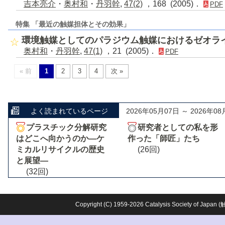
吉本亮介
・
奥村和
・
丹羽幹
,
47(2)
，168 (2005)．
PDF
特集 「最近の触媒担体とその効果」
環境触媒としてのパラジウム触媒におけるゼオラ
奥村和
・
丹羽幹
,
47(1)
，21 (2005)．
PDF
« 前
1
2
3
4
次 »
よく読まれているページ
2026年05月07日 ～ 2026年08
プラスチック分解研究
研究者としての私を形
はどこへ向かうのか―ケ
作った「師匠」たち
ミカルリサイクルの歴史
(26回)
と展望―
(32回)
Copyright (C) 1959-2026 Catalysis Society o