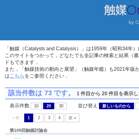
「触媒（Catalysts and Catalysis）」は1959年（昭
このサイトをつかって，どなたでも全記事の検索と結果（書
ドもできます．
また，「触媒技術の動向と展望」（触媒年鑑）も2021年
は
こちら
をご参照ください．
該当件数は 73 です。
1 件目から 20 件目を表示
表示件数
並び替え
10
20
30
新しいものから
« 前
1
2
3
4
次 »
第109回触媒討論会