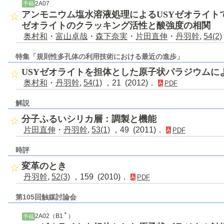
2A07
予稿
アンモニウム塩水溶液処理によるUSYゼオライト
ゼオライトのクラッキング活性と酸強度の相関
奥村和
・
富山卓哉
・
森下奈実
・
片田直伸
・
丹羽幹
,
54(2)
特集「規則性多孔体の利用技術における最近の進歩」
USYゼオライトを担体とした原子状パラジウムに
奥村和
・
丹羽幹
,
54(1)
，21 (2012)．
PDF
解説
分子ふるいシリカ層：調製と機能
片田直伸
・
丹羽幹
,
53(1)
，49 (2011)．
PDF
時評
変革のとき
丹羽幹
,
52(3)
，159 (2010)．
PDF
第105回触媒討論会
＊
2A02（B1
）
予稿