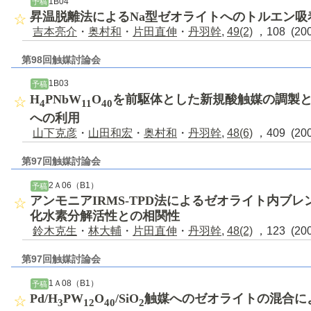
1B04
予稿
昇温脱離法によるNa型ゼオライトへのトルエン吸
吉本亮介
・
奥村和
・
片田直伸
・
丹羽幹
,
49(2)
，108 (20
第98回触媒討論会
1B03
予稿
H
PNbW
O
を前駆体とした新規酸触媒の調製
4
11
40
への利用
山下克彦
・
山田和宏
・
奥村和
・
丹羽幹
,
48(6)
，409 (20
第97回触媒討論会
2Ａ06（B1）
予稿
アンモニアIRMS-TPD法によるゼオライト内ブ
化水素分解活性との相関性
鈴木克生
・
林大輔
・
片田直伸
・
丹羽幹
,
48(2)
，123 (20
第97回触媒討論会
1Ａ08（B1）
予稿
Pd/H
PW
O
/SiO
触媒へのゼオライトの混合に
3
12
40
2