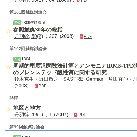
PDF
第101回触媒討論会
2B09依頼講演
予稿
参照触媒30年の総括
丹羽幹
,
50(2)
，207 (2008)．
PDF
第102回触媒討論会
1B04
予稿
周期的密度汎関数法計算とアンモニアIRMS-TP
のブレンステッド酸性質に関する研究
鈴木克生
・
野田敬之
・
SASTRE, German
・
片田直伸
・
(2008)．
PDF
時評
地区と地方
丹羽幹
,
49(1)
，1 (2007)．
PDF
第99回触媒討論会