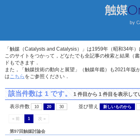
「触媒（Catalysts and Catalysis）」は1959年（昭
このサイトをつかって，どなたでも全記事の検索と結果（書
ドもできます．
また，「触媒技術の動向と展望」（触媒年鑑）も2021年
は
こちら
をご参照ください．
該当件数は 1 です。
1 件目から 1 件目を表示し
表示件数
並び替え
10
20
30
新しいものから
« 前
1
次 »
第97回触媒討論会