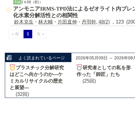
2Ａ06（B1）
予稿
アンモニアIRMS-TPD法によるゼオライト内ブ
化水素分解活性との相関性
鈴木克生
・
林大輔
・
片田直伸
・
丹羽幹
,
48(2)
，123 (20
« 前
1
次 »
よく読まれているページ
2026年05月09日 ～ 2026年08
プラスチック分解研究
研究者としての私を形
はどこへ向かうのか―ケ
作った「師匠」たち
ミカルリサイクルの歴史
(25回)
と展望―
(32回)