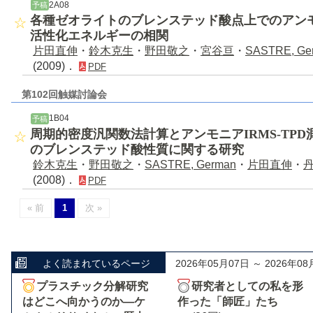
2A08
予稿
各種ゼオライトのブレンステッド酸点上でのアン
活性化エネルギーの相関
片田直伸
・
鈴木克生
・
野田敬之
・
宮谷亘
・
SASTRE, Ge
(2009)．
PDF
第102回触媒討論会
1B04
予稿
周期的密度汎関数法計算とアンモニアIRMS-TP
のブレンステッド酸性質に関する研究
鈴木克生
・
野田敬之
・
SASTRE, German
・
片田直伸
・
(2008)．
PDF
« 前
1
次 »
よく読まれているページ
2026年05月07日 ～ 2026年08
プラスチック分解研究
研究者としての私を形
はどこへ向かうのか―ケ
作った「師匠」たち