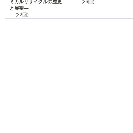
ミカルリサイクルの歴史
(26回)
と展望―
(32回)