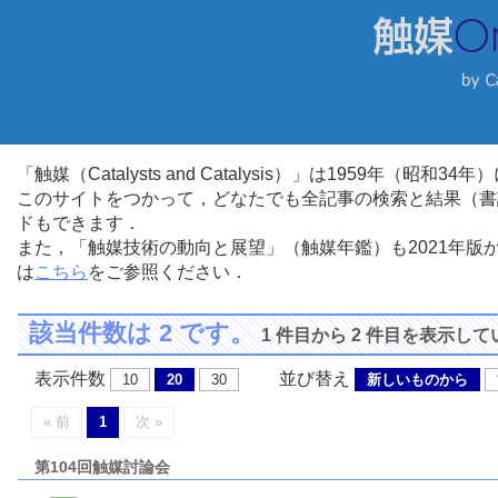
「触媒（Catalysts and Catalysis）」は1959年（昭
このサイトをつかって，どなたでも全記事の検索と結果（書
ドもできます．
また，「触媒技術の動向と展望」（触媒年鑑）も2021年
は
こちら
をご参照ください．
該当件数は 2 です。
1 件目から 2 件目を表示し
表示件数
並び替え
10
20
30
新しいものから
« 前
1
次 »
第104回触媒討論会