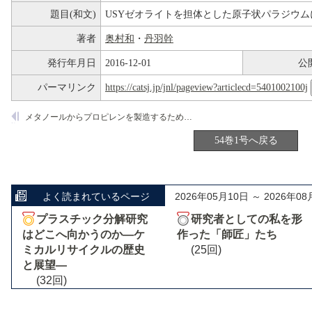
題目(和文)
USYゼオライトを担体とした原子状パラジウ
著者
奥村和
・
丹羽幹
発行年月日
2016-12-01
公
パーマリンク
https://catsj.jp/jnl/pageview?articlecd=5401002100j
メタノールからプロピレンを製造するためのゼオライト触媒の開発
54巻1号へ戻る
よく読まれているページ
2026年05月10日 ～ 2026年08
プラスチック分解研究
研究者としての私を形
はどこへ向かうのか―ケ
作った「師匠」たち
ミカルリサイクルの歴史
(25回)
と展望―
(32回)