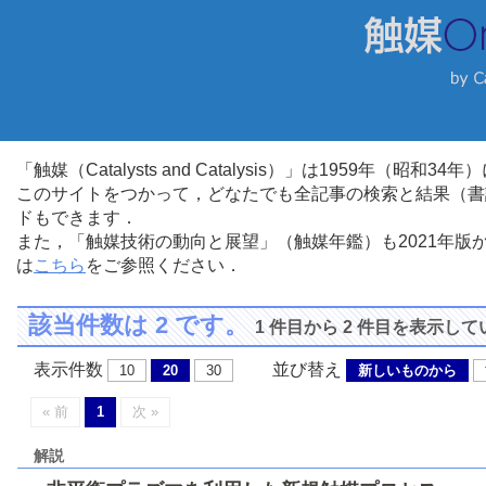
「触媒（Catalysts and Catalysis）」は1959年（昭
このサイトをつかって，どなたでも全記事の検索と結果（書
ドもできます．
また，「触媒技術の動向と展望」（触媒年鑑）も2021年
は
こちら
をご参照ください．
該当件数は 2 です。
1 件目から 2 件目を表示し
表示件数
並び替え
10
20
30
新しいものから
« 前
1
次 »
解説