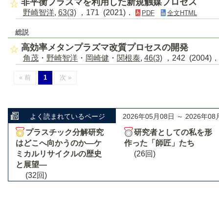
非平衡プラズマを利用した新規触媒プロセス
野崎智洋
,
63(3)
，171 (2021)．
PDF
全文HTML
総説
高効率メタンプラズマ改質プロセスの開発
角茂
・
野崎智洋
・
岡崎健
・
関根泰
,
46(3)
，242 (2004)
« 前
1
次 »
よく読まれているページ
2026年05月08日 ～ 2026年08
プラスチック分解研究
研究者としての私を形
はどこへ向かうのか―ケ
作った「師匠」たち
ミカルリサイクルの歴史
(26回)
と展望―
(32回)