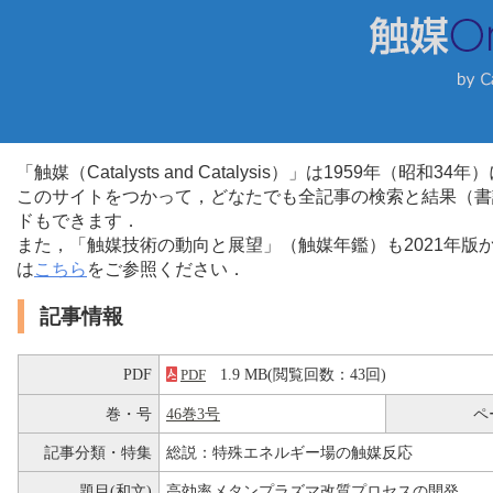
「触媒（Catalysts and Catalysis）」は1959年（昭
このサイトをつかって，どなたでも全記事の検索と結果（書
ドもできます．
また，「触媒技術の動向と展望」（触媒年鑑）も2021年
は
こちら
をご参照ください．
記事情報
PDF
1.9 MB(閲覧回数：43回)
PDF
巻・号
46巻3号
ペ
記事分類・特集
総説：特殊エネルギー場の触媒反応
題目(和文)
高効率メタンプラズマ改質プロセスの開発