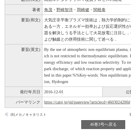
著者
角茂
・
野崎智洋
・
岡崎健
・
関根泰
要旨(和文)
大気圧非平衡プラズマ技術は，熱力学的制約に
ある一方，エネルギー効率および反応選択性が
題を解決しうる手法として火花放電に注目し，
よび触媒との併用技術に関して述べる．
要旨(英文)
By the use of atmospheric non equilibrium plasma, it
ich is not restricted to thermodynamic equilibrium. 
energy efficiency and low reaction selectivity. To re
park discharge, of which reaction property and appl
bed in this paper.%%Key-words: Non equilibrium p
ion, Hydrogen
発行年月日
2016-12-01
公
パーマリンク
https://catsj.jp/jnl/pageview?articlecd=4603024200d
(6)メカノキャタリスト
46巻3号へ戻る