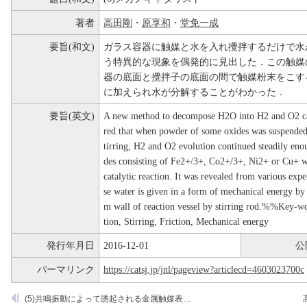
著者
高田剛
・
原享和
・
堂免一成
要旨(和文)
ガラス容器に触媒と水を入れ攪拌するだけで水
う特異的な現象を偶発的に見出した．この触媒
器の底面と攪拌子の底面の間で触媒粉末をこす
に加えられ水が分解することがわかった．
要旨(英文)
A new method to decompose H2O into H2 and O2 cata
red that when powder of some oxides was suspended 
tirring, H2 and O2 evolution continued steadily eno
des consisting of Fe2+/3+, Co2+/3+, Ni2+ or Cu+ wer
catalytic reaction. It was revealed from various exp
se water is given in a form of mechanical energy by r
m wall of reaction vessel by stirring rod.%%Key-wo
tion, Stirring, Friction, Mechanical energy
発行年月日
2016-12-01
公
パーマリンク
https://catsj.jp/jnl/pageview?articlecd=4603023700c
(5)共鳴振動によって誘起される金属触媒表面の反応場