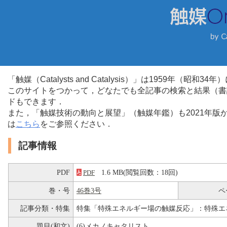
「触媒（Catalysts and Catalysis）」は1959年（昭
このサイトをつかって，どなたでも全記事の検索と結果（書
ドもできます．
また，「触媒技術の動向と展望」（触媒年鑑）も2021年
は
こちら
をご参照ください．
記事情報
PDF
1.6 MB(閲覧回数：18回)
PDF
巻・号
46巻3号
ペ
記事分類・特集
特集「特殊エネルギー場の触媒反応」：特殊エ
題目(和文)
(6)メカノキャタリスト