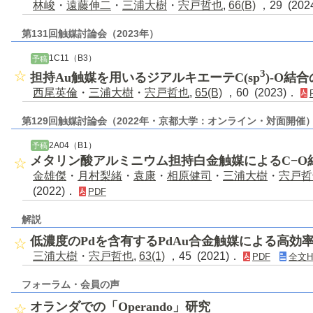
林峻
・
遠藤伸二
・
三浦大樹
・
宍戸哲也
,
66(B)
，29 (202
第131回触媒討論会（2023年）
1C11（B3）
予稿
3
担持Au触媒を用いるジアルキエーテC(sp
)-O結
西尾英倫
・
三浦大樹
・
宍戸哲也
,
65(B)
，60 (2023)．
第129回触媒討論会（2022年・京都大学：オンライン・対面開催
2A04（B1）
予稿
メタリン酸アルミニウム担持白金触媒によるC−O
金雄傑
・
月村梨緒
・
袁康
・
相原健司
・
三浦大樹
・
宍戸哲
(2022)．
PDF
解説
低濃度のPdを含有するPdAu合金触媒による高効
三浦大樹
・
宍戸哲也
,
63(1)
，45 (2021)．
PDF
全文H
フォーラム・会員の声
オランダでの「Operando」研究