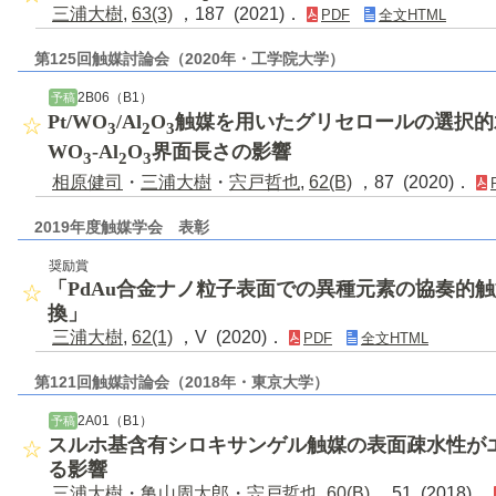
三浦大樹
,
63(3)
，187 (2021)．
PDF
全文HTML
第125回触媒討論会（2020年・工学院大学）
2B06（B1）
予稿
Pt/WO
/Al
O
触媒を用いたグリセロールの選択的
3
2
3
WO
-Al
O
界面長さの影響
3
2
3
相原健司
・
三浦大樹
・
宍戸哲也
,
62(B)
，87 (2020)．
2019年度触媒学会 表彰
奨励賞
「PdAu合金ナノ粒子表面での異種元素の協奏的
換」
三浦大樹
,
62(1)
，V (2020)．
PDF
全文HTML
第121回触媒討論会（2018年・東京大学）
2A01（B1）
予稿
スルホ基含有シロキサンゲル触媒の表面疎水性が
る影響
三浦大樹
・
亀山周太郎
・
宍戸哲也
,
60(B)
，51 (2018)．