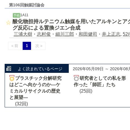
第106回触媒討論会
1A11
予稿
酸化物担持ルテニウム触媒を用いたアルキンとア
グ反応による置換ジエン合成
三浦大樹
・
志村俊
・
細川三郎
・
和田健司
・
井上正志
,
52(
« 前
1
次 »
よく読まれているページ
2026年05月09日 ～ 2026年08
プラスチック分解研究
研究者としての私を形
はどこへ向かうのか―ケ
作った「師匠」たち
ミカルリサイクルの歴史
(25回)
と展望―
(32回)