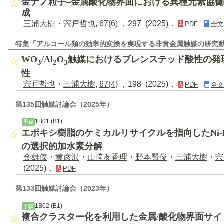
金ナノ粒子–金属酸化物界面における異種元素協
成
三浦大樹
・
宍戸哲也
,
67(6)
，297 (2025)．
PDF
全文
特集「アルコール類の効率的変換を実現する非貴金属触媒の研究
WO
/Al
O
触媒におけるブレンステッド酸性の発
3
2
3
性
宍戸哲也
・
三浦大樹
,
67(4)
，198 (2025)．
PDF
全文
第135回触媒討論会（2025年）
1B01 (B1)
予稿
エポキシ樹脂のケミカルリサイクルを指向したNi-Pd
の選択的加水素分解
金雄傑
・
黄彦沢
・
山﨑友香理
・
野本賢俊
・
三浦大樹
・
宍
(2025)．
PDF
第133回触媒討論会（2023年）
1B02 (B1)
予稿
複合クラスター化を利用した金属/酸化物界面サイ