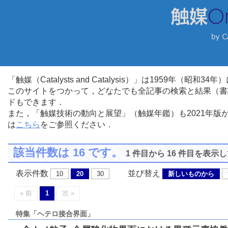
「触媒（Catalysts and Catalysis）」は1959年（昭
このサイトをつかって，どなたでも全記事の検索と結果（書
ドもできます．
また，「触媒技術の動向と展望」（触媒年鑑）も2021年
は
こちら
をご参照ください．
該当件数は 16 です。
1 件目から 16 件目を表示
表示件数
並び替え
10
20
30
新しいものから
« 前
1
次 »
特集「ヘテロ接合界面」