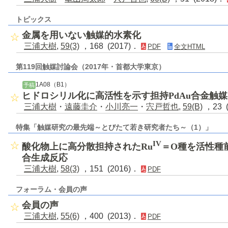
トピックス
金属を用いない触媒的水素化
三浦大樹
,
59(3)
，168 (2017)．
PDF
全文HTML
第119回触媒討論会（2017年・首都大学東京）
1A08（B1）
予稿
ヒドロシリル化に高活性を示す担持PdAu合金触媒
三浦大樹
・
遠藤圭介
・
小川亮一
・
宍戸哲也
,
59(B)
，23 
特集「触媒研究の最先端～とびたて若き研究者たち～（1）」
IV
酸化物上に高分散担持されたRu
＝O種を活性種
合生成反応
三浦大樹
,
58(3)
，151 (2016)．
PDF
フォーラム・会員の声
会員の声
三浦大樹
,
55(6)
，400 (2013)．
PDF