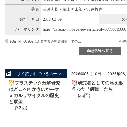
著者
三浦大樹
・
亀山周太郎
・
宍戸哲也
発行年月日
2018-03-09
公
パーマリンク
https://catsj.jp/jnl/pageview?articlecd=60990019000
(Ga+Rh)/Al
O
による酸素過剰雰囲気下でのNOx浄化反応
2
3
60巻B号へ戻る
よく読まれているページ
2026年05月10日 ～ 2026年08
プラスチック分解研究
研究者としての私を形
はどこへ向かうのか―ケ
作った「師匠」たち
ミカルリサイクルの歴史
(25回)
と展望―
(32回)