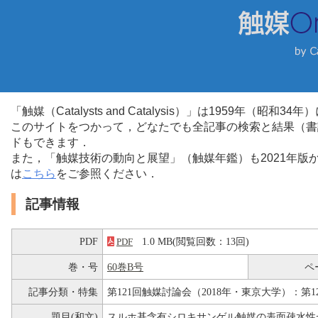
「触媒（Catalysts and Catalysis）」は1959年（昭
このサイトをつかって，どなたでも全記事の検索と結果（書
ドもできます．
また，「触媒技術の動向と展望」（触媒年鑑）も2021年
は
こちら
をご参照ください．
記事情報
PDF
1.0 MB(閲覧回数：13回)
PDF
巻・号
60巻B号
ペ
記事分類・特集
第121回触媒討論会（2018年・東京大学）：第1
題目(和文)
スルホ基含有シロキサンゲル触媒の表面疎水性