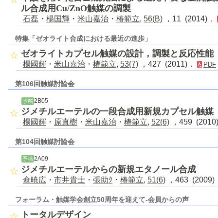
ル合成用Cu/ZnO触媒の調製
石磊
・
楊国輝
・
米山嘉治
・
椿範立
,
56(B)
，11 (2014)．
特集「ゼオライト合成における最近の進歩」
ゼオライトカプセル触媒の設計，調製と反応性能
楊國輝
・
米山嘉治
・
椿範立
,
53(7)
，427 (2011)．
PDF
第106回触媒討論会
2B05
予稿
ジメチルエーテルの一段合成用新規カプセル触媒
楊國輝
・
原直樹
・
米山嘉治
・
椿範立
,
52(6)
，459 (201
第104回触媒討論会
2A09
予稿
ジメチルエーテルからの新規エタノール合成
傘暁広
・
市井貴士
・
張助ｸ
・
椿範立
,
51(6)
，463 (2009
フォーラム・触媒学会創立50周年を迎えて-会員からの声
トータルデザイン