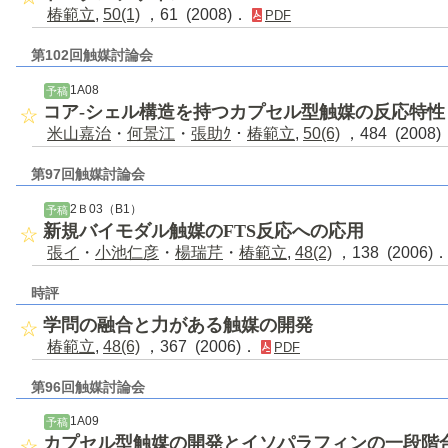
椿範立
,
50(1)
，61 (2008)．
PDF
第102回触媒討論会
1A08
予稿
コア-シェル構造を持つカプセル型触媒の反応特性
米山嘉治
・
何景江
・
張助ｸ
・
椿範立
,
50(6)
，484 (2008
第97回触媒討論会
2Ｂ03（B1）
予稿
新規バイモダル触媒のFTS反応への応用
張イ
・
小池仁彦
・
楊瑞芹
・
椿範立
,
48(2)
，138 (2006)
時評
学問の融合と力がある触媒の開発
椿範立
,
48(6)
，367 (2006)．
PDF
第96回触媒討論会
1A09
予稿
カプセル型触媒の開発とイソパラフィンの一段階