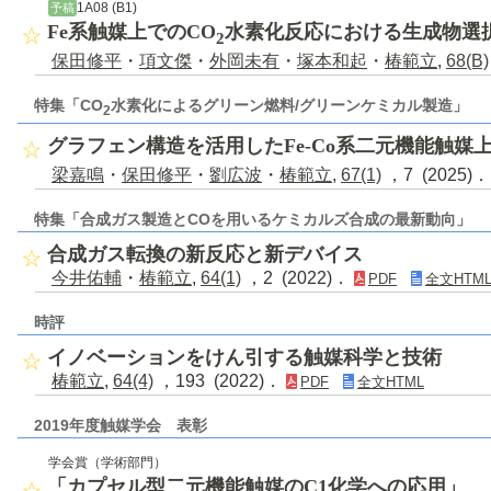
1A08 (B1)
予稿
Fe系触媒上でのCO
水素化反応における生成物選
2
保田修平
・
項文傑
・
外岡未有
・
塚本和起
・
椿範立
,
68(B)
特集「CO
水素化によるグリーン燃料/グリーンケミカル製造」
2
グラフェン構造を活用したFe-Co系二元機能触媒
梁嘉鳴
・
保田修平
・
劉広波
・
椿範立
,
67(1)
，7 (2025)
特集「合成ガス製造とCOを用いるケミカルズ合成の最新動向」
合成ガス転換の新反応と新デバイス
今井佑輔
・
椿範立
,
64(1)
，2 (2022)．
PDF
全文HTM
時評
イノベーションをけん引する触媒科学と技術
椿範立
,
64(4)
，193 (2022)．
PDF
全文HTML
2019年度触媒学会 表彰
学会賞（学術部門）
「カプセル型二元機能触媒のC1化学への応用」