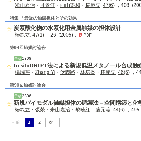
米山嘉治
・
可景江
・
西山憲和
・
椿範立
,
47(6)
，403 (20
特集 「最近の触媒担体とその効果」
炭素酸化物の水素化用金属触媒の担体設計
椿範立
,
47(1)
，26 (2005)．
PDF
第94回触媒討論会
1B08
予稿
In-situDRIFT法による新規低温メタノール合成
楊瑞芹
・
Zhang Yi
・
伏義路
・
林培炎
・
椿範立
,
46(6)
，44
第90回触媒討論会
2B06
予稿
新規バイモダル触媒担体の調製法－空間構築と化
椿範立
・
張燚
・
米山嘉治
・
黎暁紅
・
藤元薫
,
44(6)
，495 
« 前
1
2
次 »