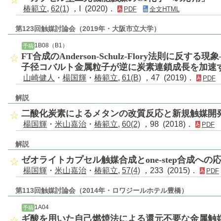
椿範立
,
62(1)
，I (2020)．
PDF
全文HTML
第123回触媒討論会（2019年・大阪市立大学）
1B08（B1）
予稿
FT合成のAnderson-Schulz-Flory法則に反
子径コバルト金属粒子が逆に炭素連鎖成長を加速
山崎健人
・
楊国輝
・
椿範立
,
61(B)
，47 (2019)．
PDF
解説
二酸化炭素によるメタンの改質反応と新規触媒開
楊国輝
・
米山嘉治
・
椿範立
,
60(2)
，98 (2018)．
PDF
解説
ゼオライトカプセル触媒合成とone-step合成への
楊国輝
・
米山嘉治
・
椿範立
,
57(4)
，233 (2015)．
PDF
第113回触媒討論会（2014年・ロワジールホテル豊橋）
1A04
予稿
ギ酸を用いた自己燃焼法による還元不要な金属触