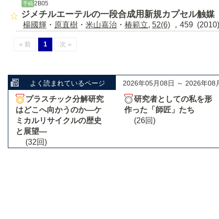
2B05
予稿
ジメチルエーテルの一段合成用新規カプセル触媒
楊國輝
・
原直樹
・
米山嘉治
・
椿範立
,
52(6)
，459 (201
« 前
1
次 »
よく読まれているページ
2026年05月08日 ～ 2026年08
プラスチック分解研究
研究者としての私を形
はどこへ向かうのか―ケ
作った「師匠」たち
ミカルリサイクルの歴史
(26回)
と展望―
(32回)