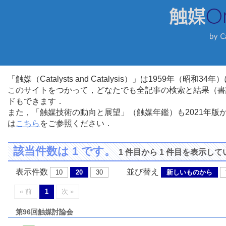
「触媒（Catalysts and Catalysis）」は1959年（昭
このサイトをつかって，どなたでも全記事の検索と結果（書
ドもできます．
また，「触媒技術の動向と展望」（触媒年鑑）も2021年
は
こちら
をご参照ください．
該当件数は 1 です。
1 件目から 1 件目を表示し
表示件数
並び替え
10
20
30
新しいものから
« 前
1
次 »
第96回触媒討論会