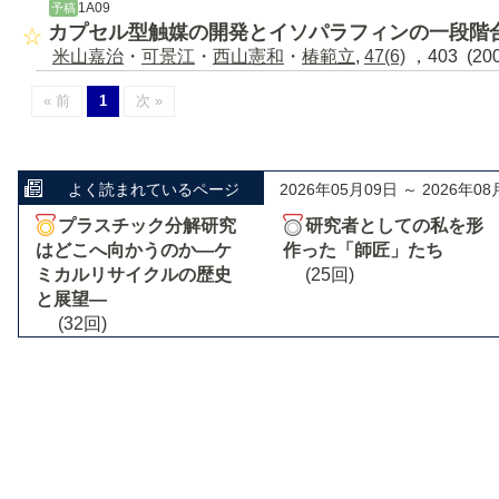
1A09
予稿
カプセル型触媒の開発とイソパラフィンの一段階
米山嘉治
・
可景江
・
西山憲和
・
椿範立
,
47(6)
，403 (20
« 前
1
次 »
よく読まれているページ
2026年05月09日 ～ 2026年08
プラスチック分解研究
研究者としての私を形
はどこへ向かうのか―ケ
作った「師匠」たち
ミカルリサイクルの歴史
(25回)
と展望―
(32回)