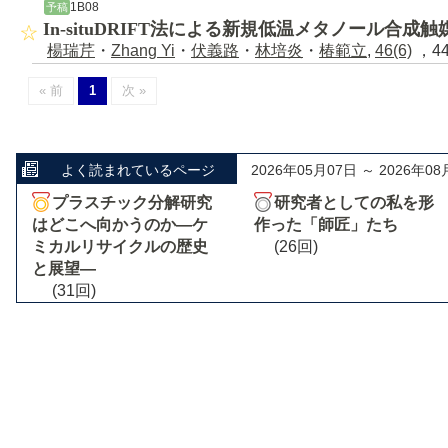
1B08
予稿
In-situDRIFT法による新規低温メタノール合成
楊瑞芹
・
Zhang Yi
・
伏義路
・
林培炎
・
椿範立
,
46(6)
，44
« 前
1
次 »
よく読まれているページ
2026年05月07日 ～ 2026年08
プラスチック分解研究
研究者としての私を形
はどこへ向かうのか―ケ
作った「師匠」たち
ミカルリサイクルの歴史
(26回)
と展望―
(31回)