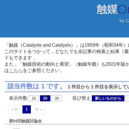
「触媒（Catalysts and Catalysis）」は1959年（昭
このサイトをつかって，どなたでも全記事の検索と結果（書
ドもできます．
また，「触媒技術の動向と展望」（触媒年鑑）も2021年
は
こちら
をご参照ください．
該当件数は 1 です。
1 件目から 1 件目を表示し
表示件数
並び替え
10
20
30
新しいものから
« 前
1
次 »
第94回触媒討論会