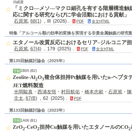
功績賞
「ミクロ―メソ―マクロ細孔を有する階層構造触
応に関する研究ならびに学会活動における貢献」
石原篤
,
68(1)
，III (2026)．
PDF
全文HTML
特集「アルコール類の効率的変換を実現する非貴金属触媒の研究
エタノール改質反応におけるセリア–ジルコニア
石原篤
,
67(4)
，179 (2025)．
PDF
全文HTML
第135回触媒討論会（2025年）
2B05 (B2)
予稿
Zeolite-Al
O
複合体担持Pt触媒を用いたn-ヘプ
2
3
JET燃料製造
光岡駿真
・
西浦友悟
・
村田航佑
・
橋本忠範
・
石原篤
・
陳
圭太
,
67(B)
，62 (2025)．
PDF
第133回触媒討論会（2023年）
1A06 (B1)
予稿
ZrO
-CeO
担持Cu触媒を用いたエタノールのCO
2
2
2