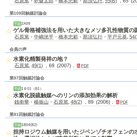
石原篤
・
乾健太郎
・
橋本忠範
・
那須弘行
,
55(B)
，65 (2
第109回触媒討論会
2A09
予稿
ゲル骨格補強法を用いた大きなメソ多孔性物質の
石原篤
・
中嶋洸平
・
橋本忠範
・
那須弘行
・
平戸元基
,
54(
会員の声
水素化精製発祥の地？
石原篤
,
49(1)
，69 (2007)．
PDF
第97回触媒討論会
1Ｂ01（B1）
予稿
水素化脱硫触媒へのリンの添加効果の解析
銭衛華
・
楊振山
・
石原篤
,
48(2)
，89 (2006)．
PDF
第91回触媒討論会
1B04(B2)
予稿
担持ロジウム触媒を用いたジベンゾチオフェンの