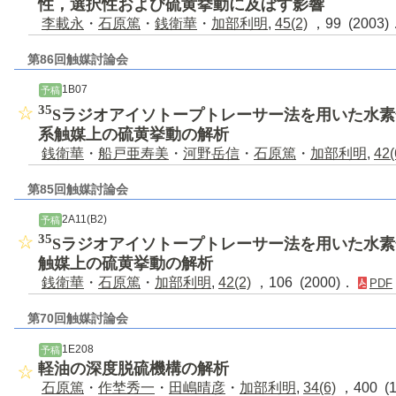
性，選択性および硫黄挙動に及ぼす影響
李載永
・
石原篤
・
銭衛華
・
加部利明
,
45(2)
，99 (2003
第86回触媒討論会
1B07
予稿
35
Sラジオアイソトープトレーサー法を用いた水
系触媒上の硫黄挙動の解析
銭衛華
・
船戸亜寿美
・
河野岳信
・
石原篤
・
加部利明
,
42(
第85回触媒討論会
2A11(B2)
予稿
35
Sラジオアイソトープトレーサー法を用いた水
触媒上の硫黄挙動の解析
銭衛華
・
石原篤
・
加部利明
,
42(2)
，106 (2000)．
PDF
第70回触媒討論会
1E208
予稿
軽油の深度脱硫機構の解析
石原篤
・
作埜秀一
・
田嶋晴彦
・
加部利明
,
34(6)
，400 (