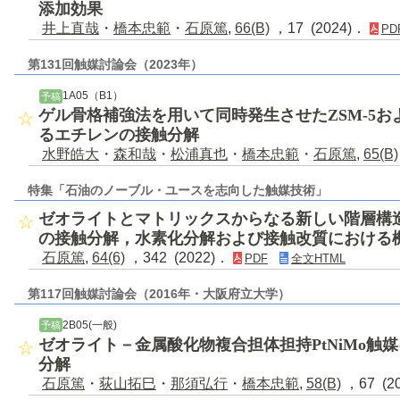
添加効果
井上直哉
・
橋本忠範
・
石原篤
,
66(B)
，17 (2024)．
PD
第131回触媒討論会（2023年）
1A05（B1）
予稿
ゲル骨格補強法を用いて同時発生させたZSM-5
るエチレンの接触分解
水野皓大
・
森和哉
・
松浦真也
・
橋本忠範
・
石原篤
,
65(B)
特集「石油のノーブル・ユースを志向した触媒技術」
ゼオライトとマトリックスからなる新しい階層構
の接触分解，水素化分解および接触改質における
石原篤
,
64(6)
，342 (2022)．
PDF
全文HTML
第117回触媒討論会（2016年・大阪府立大学）
2B05(一般)
予稿
ゼオライト－金属酸化物複合担体担持PtNiMo触
分解
石原篤
・
荻山拓巳
・
那須弘行
・
橋本忠範
,
58(B)
，67 (2