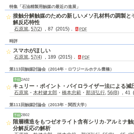
特集「石油精製用触媒の最近の進展」
接触分解触媒のための新しいメソ孔材料の調製と
解反応特性
石原篤
,
57(2)
，87 (2015)．
PDF
時評
スマホがほしい
石原篤
,
57(4)
，189 (2015)．
PDF
第113回触媒討論会（2014年・ロワジールホテル豊橋）
2A02
予稿
キュリー・ポイント・パイロライザー法による減
石原篤
・
木村健太郎
・
橋本忠範
・
那須弘行
,
56(B)
，41 
第111回触媒討論会（2013年・関西大学）
2B02
予稿
階層構造をもつゼオライト含有シリカ-アルミナ触
分解反応の解析