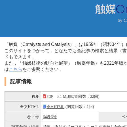
「触媒（Catalysts and Catalysis）」は1959年（昭
このサイトをつかって，どなたでも全記事の検索と結果（書
ドもできます．
また，「触媒技術の動向と展望」（触媒年鑑）も2021年
は
こちら
をご参照ください．
記事情報
PDF
5.1 MB(閲覧回数：22回)
PDF
全文HTML
(閲覧回数：1回)
全文HTML
巻・号
64巻6号
ペ
記事分類・特集
特集「石油のノーブル・ユースを志向した触媒