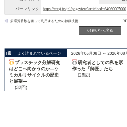
パーマリンク
https://catsj.jp/jnl/pageview?articlecd=64060005000
多環芳香族を狙って利用するための触媒技術
R
64巻6号へ戻る
よく読まれているページ
2026年05月08日 ～ 2026年08
プラスチック分解研究
研究者としての私を形
はどこへ向かうのか―ケ
作った「師匠」たち
ミカルリサイクルの歴史
(26回)
と展望―
(32回)