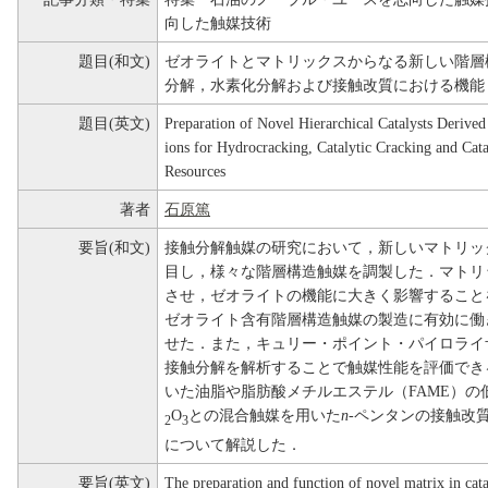
向した触媒技術
題目(和文)
ゼオライトとマトリックスからなる新しい階層
分解，水素化分解および接触改質における機能
題目(英文)
Preparation of Novel Hierarchical Catalysts Derive
ions for Hydrocracking, Catalytic Cracking and Cat
Resources
著者
石原篤
要旨(和文)
接触分解触媒の研究において，新しいマトリッ
目し，様々な階層構造触媒を調製した．マトリ
させ，ゼオライトの機能に大きく影響すること
ゼオライト含有階層構造触媒の製造に有効に働
せた．また，キュリー・ポイント・パイロライ
接触分解を解析することで触媒性能を評価でき
いた油脂や脂肪酸メチルエステル（FAME）の低圧で
O
との混合触媒を用いた
n
-ペンタンの接触改
2
3
について解説した．
要旨(英文)
The preparation and function of novel matrix in cata