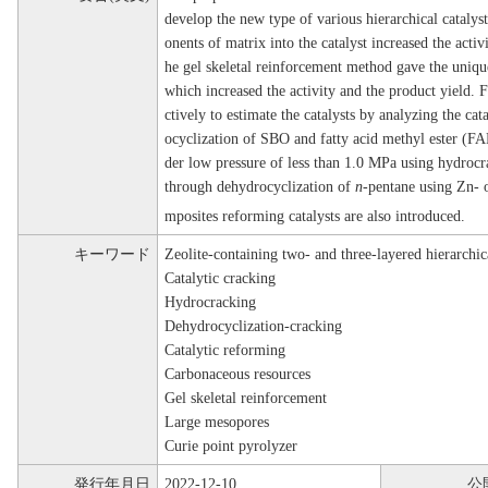
develop the new type of various hierarchical cataly
onents of matrix into the catalyst increased the activ
he gel skeletal reinforcement method gave the unique 
which increased the activity and the product yield. 
ctively to estimate the catalysts by analyzing the ca
ocyclization of SBO and fatty acid methyl ester (
der low pressure of less than 1.0 MPa using hydrocr
through dehydrocyclization of
n
-pentane using Zn-
mposites reforming catalysts are also introduced.
キーワード
Zeolite-containing two- and three-layered hierarchica
Catalytic cracking
Hydrocracking
Dehydrocyclization-cracking
Catalytic reforming
Carbonaceous resources
Gel skeletal reinforcement
Large mesopores
Curie point pyrolyzer
発行年月日
2022-12-10
公