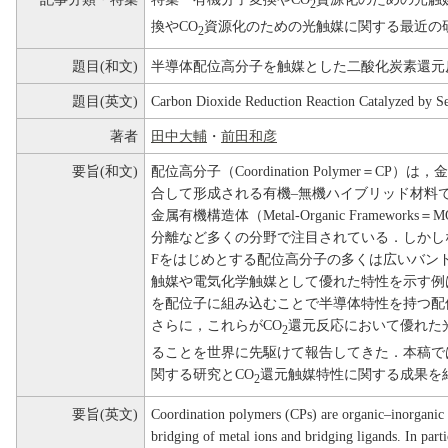
2
換やCO
資源化のための光触媒に関する最近の
2
題目(和文)
半導体配位高分子を触媒とした二酸化炭素還元
題目(英文)
Carbon Dioxide Reduction Reaction Catalyzed by S
著者
田中大輔
・
前田和彦
要旨(和文)
配位高分子（Coordination Polymer＝
合して形成される有機–無機ハイブリッド材料
金属有機構造体（Metal-Organic Framewo
分離など多くの分野で注目されている．しかし
Fをはじめとする配位高分子の多くは広いバン
触媒や電気化学触媒として優れた特性を示す例
を配位子に組み込むことで半導体特性を持つ配
さらに，これらがCO
還元反応において優れた
2
ることを世界に先駆けて報告してきた．本稿で
関する研究とCO
還元触媒特性に関する成果を
2
要旨(英文)
Coordination polymers (CPs) are organic–inorganic 
bridging of metal ions and bridging ligands. In par