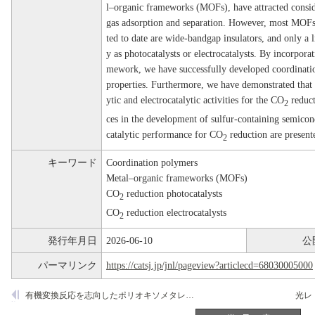
l–organic frameworks (MOFs), have attracted consider
gas adsorption and separation. However, most MOFs
ted to date are wide-bandgap insulators, and only a
y as photocatalysts or electrocatalysts. By incorporat
mework, we have successfully developed coordinati
properties. Furthermore, we have demonstrated that 
ytic and electrocatalytic activities for the CO
reduct
2
ces in the development of sulfur-containing semicon
catalytic performance for CO
reduction are present
2
キーワード
Coordination polymers
Metal–organic frameworks (MOFs)
CO
reduction photocatalysts
2
CO
reduction electrocatalysts
2
発行年月日
2026-06-10
公
パーマリンク
https://catsj.jp/jnl/pageview?articlecd=68030005000
有機変換反応を志向したポリオキソメタレート光触媒の開発