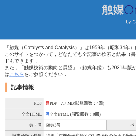
「触媒（Catalysts and Catalysis）」は1959年（昭
このサイトをつかって，どなたでも全記事の検索と結果（書
ドもできます．
また，「触媒技術の動向と展望」（触媒年鑑）も2021年
は
こちら
をご参照ください．
記事情報
PDF
7.7 MB(閲覧回数：4回)
PDF
全文HTML
(閲覧回数：0回)
全文HTML
巻・号
68巻3号
ペ
記事分類・特集
特集「有機分子変換やCO
資源化のための光触