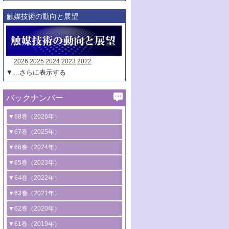
触媒技術の動向と展望
2026
2025
2024
2023
2022
▼…さらに表示する
バックナンバー
▼68巻（2026年）
1号 過酸化水素合成に関する研究動向
▼67巻（2025年）
2号 コンピューター技術により加速する
1号 CO
水素化によるグリーン燃料/グリ
▼66巻（2024年）
2
触媒開発
ーンケミカル製造
1号 低次元ナノ構造を有する触媒材料
▼65巻（2023年）
3号 有機分子変換やCO
資源化のための
2
2号 水素製造のための水分解技術に関す
2号 規制反応場を活用した固体触媒研究
1号 炭素が関わる触媒機能
▼64巻（2022年）
光触媒に関する最近の研究
る最近の研究
の新展開
2号 プラスチックケミカルリサイクルの
1号 合成ガス製造とCOを用いるケミカル
▼63巻（2021年）
B号 第137回触媒討論会（2026年）
3号 オレフィン系樹脂の精密合成に関す
3号 未踏分子変換を目指した酸化触媒プ
ための触媒技術
ズ合成の最新動向
1号 金触媒の新展開
▼62巻（2020年）
る最新技術
ロセスの最前線
3号 非酸化物系金属化合物を基盤とした
2号 化学品合成のための合金触媒開発
2号 ペロブスカイト
1号 触媒設計を拓く欠陥構造のキャラク
▼61巻（2019年）
4号 アルコール類の効率的変換を実現す
4号 シンクロトロン放射光および中性子
触媒材料の開発