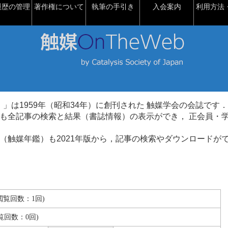
履歴の管理
著作権について
執筆の手引き
入会案内
利用方法・
talysis）」は1959年（昭和34年）に創刊された 触媒学会の会誌です．
も全記事の検索と結果（書誌情報）の表示ができ， 正会員・
（触媒年鑑）も2021年版から，記事の検索やダウンロードが
B(閲覧回数：1回)
覧回数：0回)