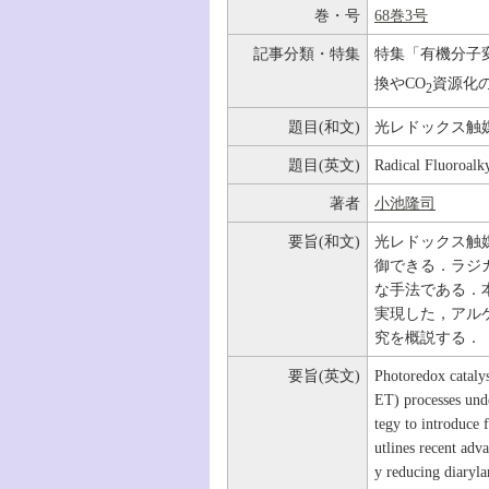
巻・号
68巻3号
記事分類・特集
特集「有機分子
換やCO
資源化
2
題目(和文)
光レドックス触
題目(英文)
Radical Fluoroalk
著者
小池隆司
要旨(和文)
光レドックス触
御できる．ラジ
な手法である．
実現した，アルケンの
究を概説する．
要旨(英文)
Photoredox catalys
ET) processes unde
tegy to introduce 
utlines recent adv
y reducing diaryl