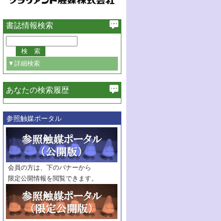
書誌情報検索
▼詳細検索
あなたの検索履歴
必ず含む
参照触媒ポータル
巻・号指定
巻
号
範囲指定
巻
号～
巻
会員の方は、下のバナーから
号
限定公開情報を閲覧できます。
触媒年鑑
年度
記事種別
マーク：
マークあり