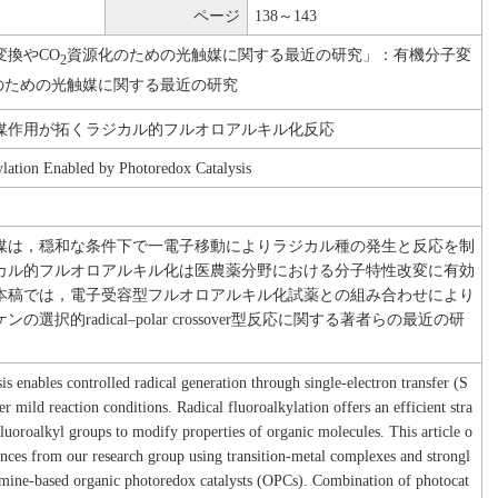
ページ
138～143
変換やCO
資源化のための光触媒に関する最近の研究」：有機分子変
2
のための光触媒に関する最近の研究
媒作用が拓くラジカル的フルオロアルキル化反応
ylation Enabled by Photoredox Catalysis
媒は，穏和な条件下で一電子移動によりラジカル種の発生と反応を制
カル的フルオロアルキル化は医農薬分野における分子特性改変に有効
本稿では，電子受容型フルオロアルキル化試薬との組み合わせにより
選択的radical–polar crossover型反応に関する著者らの最近の研
is enables controlled radical generation through single-electron transfer (S
r mild reaction conditions. Radical fluoroalkylation offers an efficient stra
fluoroalkyl groups to modify properties of organic molecules. This article o
ances from our research group using transition-metal complexes and strongl
amine-based organic photoredox catalysts (OPCs). Combination of photocat