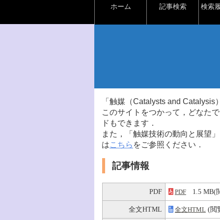
ホーム
記事検索
検索
「触媒（Catalysts and Ca
このサイトをつかって，どなたで
ドもできます．
また，「触媒技術の動向と展望」
は
こちら
をご参照ください．
記事情報
PDF
1.5 M
PDF
全文HTML
(閲
全文HTML