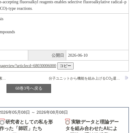
on-accepting fluoroalkyl reagents enables selective fluoroalkylative radical–p
PCO)-type reactions.
is
ompounds
公開日
2026-06-10
nl/pageview?articlecd=68030006000
半導体配位高分子を触媒とした二酸化炭素還元反応
分子ユニットから機能を組み上げるCO
還元光触媒設計
2
68巻3号へ戻る
2026年05月08日 ～ 2026年08月08日
研究者としての私を形
実験データと理論デー
作った「師匠」たち
タを組み合わせたAIによ