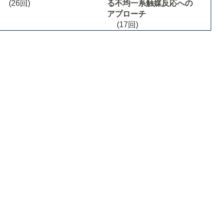
(26回)
る不均一系触媒反応への
アプローチ
(17回)