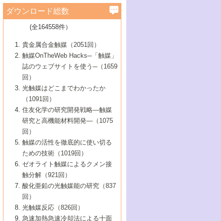
学）
7号 水素を利用する化成品合成の新潮流
6号 新しい固体酸触媒技術
5号 触媒を有効に使うための技術
ールホテル豊橋）
蔵技術の進歩
まで─
3号 メソポーラス物質の新展開
立大学）
3号 実用的ファインケミカル合成プロセス
ダウンロード総数
2号 第97回触媒討論会
1号 最近の触媒担体とその効果
▼46巻（2004年）
7号 ゼオライト合成における最近の進歩
6号 第106回触媒討論会
5号 CO
が関わる触媒・材料
B号 第111回触媒討論会（2013年・関西大
4号 錯体を利用したユニークな表面構造の
を実現する触媒
2
3号 リビング重合触媒の最近の展開
2号 第95回触媒討論会
(全164558件）
1号 部分酸化反応触媒の最前線
▼45巻（2003年）
学）
構築と機能
7号 有機分子触媒による精密有機合成
4号 バイオマス活用のための技術開発
6号 第104回触媒討論会
4号 今後の液体燃料を支える触媒技術
3号 化成品を合成するゼオライト触媒
2号 第93回触媒討論会
1号 なぜこの触媒が良いのか？
▼44巻（2002年）
貴金属合金触媒（2051回）
5号 若手会員による触媒研究の未来展望1：
8号 高機能化ポリオレフィンに向けた重合
5号 こんな物質，あんな物質―新たな触媒
7号 持続可能社会実現のための触媒および
5号 水素製造・貯蔵のための触媒技術の新
4号 水分解用光触媒材料
3号 特殊エネルギー場の触媒反応
触媒OnTheWeb Hacks─「触媒」
企業編
2号 第91回触媒討論会
触媒の最近の進展
1号 高次制御された触媒の化学
▼43巻（2001年）
の可能性―
触媒関連技術
しい展開
誌のウェブサイトを使う─（1659
5号 時間分解分光の進歩と応用
4号 生体内における金属の触媒作用
6号 第102回触媒討論会
3号 最近の自動車排ガス処理技術
2号 第89回触媒討論会
1号 グリーンケミストリーと触媒
▼42巻（2000年）
6号 第100回触媒討論会
8号 未来を拓く金属錯体
回）
6号 第98回触媒討論会
6号 第96回触媒討論会
5号 ファインケミカルズの展開に寄与する
7号 触媒・化学反応における計算化学の進
4号 触媒研究の現状と将来─第90回触媒討論
3号 触媒を利用した電気化学の新展開
2号 第87回触媒討論会特集号
1号 触媒反応工学の明日を拓く
▼41巻（1999年）
7号 『結晶の化学』を活かした触媒研究
光触媒はどこまでわかったか
7号 基礎化学品製造の触媒技術
触媒
歩
会Aから
7号 未来型金属錯体触媒開発への展望
4号 ナノ材料の調製と機能化
（1091回）
3号 生体触媒とバイオプロセス
2号 第85回触媒討論会
8号 イオン液体の応用
1号 孔、穴、あな?-特異な空間とその利用-
▼40巻（1998年）
8号 多機能型リアクター
6号 第94回触媒討論会
8号 若手研究者による触媒研究の未来展望
5号 基礎化学品製造の触媒技術
8号 超臨界流体を用いた化学プロセスの新
住友化学の研究開発戦略―触媒
5号 こんな触媒が欲しい
4号 水素製造・利用の触媒化学
3号 反応ダイナミクス
2号 第83回触媒討論会
1号 創立40周年記念・触媒化学この10年の
▼39巻（1997年）
2：大学・研究所編
展開
研究と高機能材料開発―（1075
7号 サブナノレベルでみた新しい表面現象
6号 第92回触媒討論会
6号 第90回触媒討論会
5号 触媒研究における新しい切り口：コン
進展と21世紀への提言/創立40周年記念・触
4号 超臨界流体の触媒反応への応用
3号 均一系触媒反応最前線
1号 均一系と不均一系触媒反応-その特徴と
回）
▼38巻（1996年）
8号 オレフィン重合触媒の新たな展
7号 基礎化学品製造の触媒技術
ビナトリアルケミストリー
媒学会この10年の歩みとこれから/創立40周
7号 触媒研究と学術雑誌/情報
5号 触媒のおもしろさをどのように伝える
接点
触媒の活性を徹底的に使い切る
4号 実用炭素材料の新展開
1号 触媒の構造と触媒作用/C1化学を中心と
▼37巻（1995年）
年記念・記録は語る
8号 資源の循環と触媒技術
6号 第88回触媒討論会特集号
か
ための技術（1019回）
8号 若い世代からみた触媒化学の現状と未
2号 第79回触媒討論会
5号 研究の方法論を考える
する21世紀への触媒
1号 ファインケミカルズと固体触媒
▼36巻（1994年）
2号 第81回触媒討論会
ゼオライト触媒によるクメン接
来
7号 企業における触媒研究のブレークスル
6号 第86回触媒討論会
3号 最新NO除去触媒の実用化研究
6号 第84回触媒討論会
2号 第77回触媒討論会
2号 第75回触媒討論会
触分解（921回）
1号 電気化学と触媒
▼35巻（1993年）
ー
3号 計算機触媒化学へのさそい
7号 水素化精製触媒の新しい展開
4号 新しい反応場を目指した触媒調製
7号 機能性金属材料と触媒
3号 オリンピックメダル:金・銀・銅はどん
酸化亜鉛の光触媒能の研究（837
3号 希土類を利用した触媒
2号 第73回触媒討論会
8号 この材料を触媒として使ってみません
4号 触媒劣化の制御と予測
1号 工業触媒開発マニュアル―探索から工
▼34巻（1992年）
8号 新しい反応性と機能性を目指した金属
な触媒作用を示すか
回）
5号 反応・分離技術の新しい展開
8号 触媒研究へのNMRの応用と展望
か？
業化まで
4号 触媒とリサイクル
3号 C4化学の展開
5号 最新の実用プロセスと触媒
クラスタ-化学
1号 インパクトを与えたこの研究
▼33巻（1991年）
光触媒反応（826回）
4号 触媒作用における機能の複合化
6号 第80回触媒討論会
2号 第71回触媒討論会
5号 エネルギー変換触媒
4号 《通常号》
6号 第82回触媒討論会
急速加熱急速冷却法による十面
2号 第69回触媒討論会
1号 触媒プロセス開発マニュアル―探索か
▼32巻（1990年）