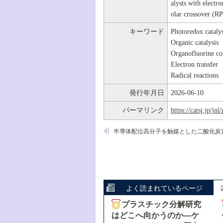
alysts with electr
olar crossover (R
キーワード
Photoredox catalys
Organic catalysis
Organofluorine c
Electron transfer
Radical reactions
発行年月日
2026-06-10
パーマリンク
https://catsj.jp/j
よく読まれているページ
プラスチック分解研究
はどこへ向かうのか―ケ