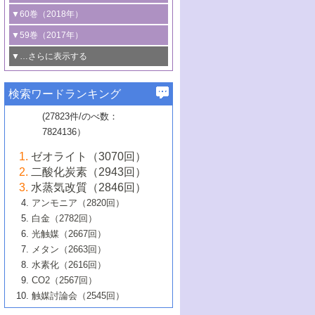
3号 CO
の排出削減および有効活用のた
タリゼーション
2
3号 特殊反応場を利用した触媒的分子変
る非貴金属触媒の研究動向
線を利用した触媒解析技術の最先端
1号 物質移動制御に着目した触媒プロセ
▼60巻（2018年）
4号 格子酸素・格子酸素欠陥を利用した
めの触媒技術
換反応
2号 機能化学品製造に資するクリーンな
ス開発
5号 ゼオライトの合成と応用における研
5号 単原子触媒
触媒反応
1号 固体酸触媒の最新の研究動向
▼59巻（2017年）
触媒的酸化反応
4号 若手による情報発信企画～とびたて
4号 多孔質材料を用いた触媒の新展開
究動向
2号 CO
フリー水素サプライチェーンに
2
6号 参照触媒委員会からのお知らせ
5号 生体触媒によるエネルギー変換反応
2号 二酸化炭素からの有用化学品合成
1号 いたるところに，触媒
▼…さらに表示する
若き触媒の研究者たち～（1）
3号 水処理のための触媒化学
5号 情報学的手法を用いた触媒開発
6号 ヘテロ接合界面
関わる触媒開発動向
B号 第133回触媒討論会（2023年）
6号 窒素とリンの循環のための触媒・機
3号 ナノ粒子・クラスター触媒の最前線
2号 機能性材料の局所構造解析のための
5号 若手による情報発信企画～とびたて
▼58巻（2016年）
4号 光触媒を用いた水分解の最新の研究
6号 カーボンニュートラルに向けた電解
B号 第135回触媒討論会（2025年）
3号 精密高分子合成に関する最近の研究
能性材料
最先端技術
検索ワードランキング
4号 60周年記念企画
若き触媒の研究者たち～（2）
動向
技術
1号 ユニークな構造の高分子を生み出す触
▼57巻（2015年）
動向
B号 第131回触媒討論会（2023年）
3号 無機分離膜材料の開発と触媒反応プ
5号 進化するゼオライト合成技術
6号 石油のノーブル・ユースを志向した
媒技術
(27823件/のべ数：
5号 次世代の触媒プロセスを支えるマイ
B号 第127回触媒討論会（2021年・オン
1号 水素キャリアにかかわる触媒技術の新
4号 バイオマス化成品製造のための触媒
▼56巻（2014年）
ロセスへの適用
触媒技術
7824136）
クロ波
6号 非貴金属系触媒における電気化学的
ライン開催(Zoom)のみ）
2号 リグニンからの化成品製造に向けた触
展開
技術
1号 特殊環境場を利用した材料合成
▼55巻（2013年）
4号 触媒研究における計算科学の利用
酸素還元反応
B号 第129回触媒討論会（2022年・京都
媒技術
6号 メタン転換技術の最新動向
ゼオライト（3070回）
2号 石油精製用触媒の最近の進展
5号 固体触媒による含窒素有機化合物変
2号 光触媒反応機構に関する最新の研究動
1号 高耐久性燃料電池システム用触媒にお
大学：オンライン・対面開催）
▼54巻（2012年）
5号 水素のふるまいを解き明かす最先端
B号 第121回触媒討論会（2018年・東京
3号 触媒研究の最先端～とびたて若き研究
二酸化炭素（2943回）
B号 第125回触媒討論会（2020年・工学
換の最前線
3号 固体酸化物形燃料電池（SOFC）におけ
向
ける新展開
研究
大学）
1号 規則性多孔体の利用技術における最近
▼53巻（2011年）
者たち～（1）
水蒸気改質（2846回）
院大学）
るアノード触媒上での燃料直接改質技術
6号 貴金属使用量低減に向けた自動車排
3号 固体高分子形燃料電池カソード触媒の
2号 リビングラジカル重合の最近の動向
6号 低級アルカンの有効利用のための触
の進歩
アンモニア（2820回）
4号 触媒研究の最先端～とびたて若き研究
1号 金属学から見る合金触媒の新展開
▼52巻（2010年）
ガス浄化触媒の開発
4号 コアシェル構造の制御による触媒機能
開発動向
媒技術
白金（2782回）
3号 天然ガスの化学工業的展開に関する触
2号 第109回触媒討論会
者たち～（2）
2号 第107回触媒討論会
の向上
1号 触媒の劣化対策と長寿命触媒開発
B号 第123回触媒討論会（2019年・大阪
▼51巻（2009年）
4号 人工光合成に向けた近年のアプローチ
光触媒（2667回）
媒技術
B号 第119回触媒討論会（2017年・首都
3号 貴金属低減技術の最新動向
5号 触媒研究の最先端～とびたて若き研究
市立大学）
3号 触媒のその場観察法の進歩（１）
5号 工業触媒およびその周辺技術の最近の
2号 第105回触媒討論会
1号 炭素材料－熱い注目を集める材料－
▼50巻（2008年）
メタン（2663回）
大学東京）
5号 未利用熱エネルギーの有効活用に貢献
4号 貴金属触媒の精密構造制御とその活用
者たち～（3）
4号 貴金属代替技術の最新動向
進歩
水素化（2616回）
4号 触媒のその場観察法の進歩（２）
3号 ナノ構造が拓く新機能
する触媒技術
2号 第103回触媒討論会
1号 触媒化学と学会のこの10年，半世紀，
▼49巻（2007年）
5号 バイオマス化成品製造のための固体触
6号 イオニクス材料と燃料電池・電解合成
5号 光触媒による物質変換反応の新展開
CO2（2567回）
6号 ナノシート
5号 不活性結合の触媒的活性化による有機
そして未来
4号 活性サイトおよびその環境の精密な設
6号 ポリオキソメタレート
3号 環境浄化用光触媒の現状と課題
媒の開発
1号 含フッ素化合物の合成と触媒
▼48巻（2006年）
の最新の研究動向
触媒討論会（2545回）
6号 グラフェン
合成
B号 第115回触媒討論会（2015年・成蹊大
計による触媒の高機能化
2号 第101回触媒討論会
B号 第113回触媒討論会（2014年・ロワジ
4号 水素社会の実現に向けた水素製造・貯
6号 ナノ空間─吸着状態解析から新機能開拓
2号 第99回触媒討論会
B号 第117回触媒討論会（2016年・大阪府
1号 固体酸触媒の最近の進歩
▼47巻（2005年）