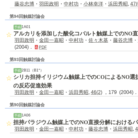
藤谷忠博
・
羽田政明
・
中村功
・
小林幸洋
・
浜田秀昭
,
47(
第94回触媒討論会
1A01
予稿
アルカリを添加した酸化コバルト触媒上でのNO
羽田政明
・
金田一嘉昭
・
中村功
・
佐々木基
・
藤谷忠博
・
(2004)．
PDF
第93回触媒討論会
2B11（B1*）
予稿
シリカ担持イリジウム触媒上でのCOによるNO選
の反応促進効果
羽田政明
・
金田一嘉昭
・
浜田秀昭
,
46(2)
，179 (2004)
第90回触媒討論会
1A06
予稿
担持パラジウム触媒上でのNO直接分解における
羽田政明
・
金田一嘉昭
・
中村功
・
藤谷忠博
・
浜田秀昭
,
4