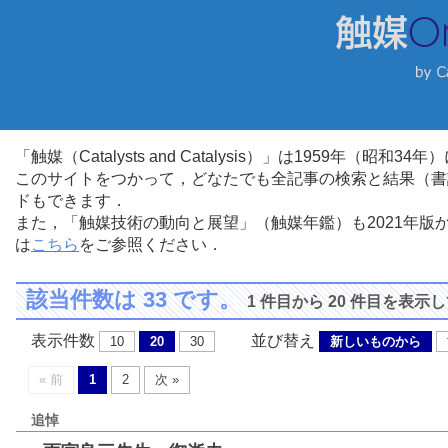
「触媒（Catalysts and Catalysis）」は1959年（昭
このサイトをつかって，どなたでも全記事の検索と結果（書
ドもできます．
また，「触媒技術の動向と展望」（触媒年鑑）も2021年
は
こちら
をご参照ください．
該当件数は 33 です。
1 件目から 20 件目を表示
表示件数
並び替え
10
20
30
新しいものから
« 前
1
2
次 »
追悼