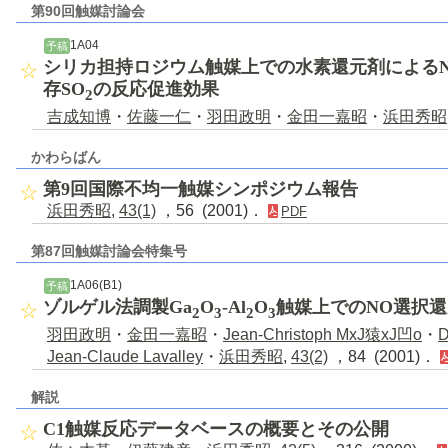
第90回触媒討論会
1A04
予稿
シリカ担持ロジウム触媒上での水素還元剤による
存SO
の反応促進効果
2
吉成知博
・
佐藤一仁
・
羽田政明
・
金田一嘉昭
・
浜田秀昭
かわらばん
第9回国際不均一触媒シンポジウム報告
浜田秀昭
,
43(1)
，56 (2001)．
PDF
第87回触媒討論会特集号
1A06(B1)
予稿
ゾルゲル法調製Ga
O
-Al
O
触媒上でのNO選択
2
3
2
3
羽田政明
・
金田一嘉昭
・
Jean-Christoph MxJ猿xJ凹o
・
D
Jean-Claude Lavalley
・
浜田秀昭
,
43(2)
，84 (2001)．
解説
C1触媒反応データベースの概要とその公開