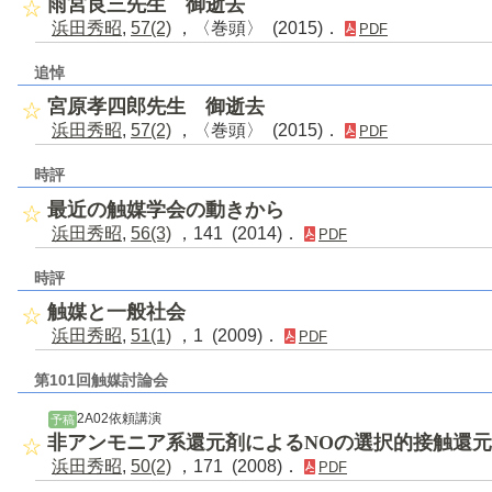
雨宮良三先生 御逝去
浜田秀昭
,
57(2)
，〈巻頭〉 (2015)．
PDF
追悼
宮原孝四郎先生 御逝去
浜田秀昭
,
57(2)
，〈巻頭〉 (2015)．
PDF
時評
最近の触媒学会の動きから
浜田秀昭
,
56(3)
，141 (2014)．
PDF
時評
触媒と一般社会
浜田秀昭
,
51(1)
，1 (2009)．
PDF
第101回触媒討論会
2A02依頼講演
予稿
非アンモニア系還元剤によるNOの選択的接触還元
浜田秀昭
,
50(2)
，171 (2008)．
PDF