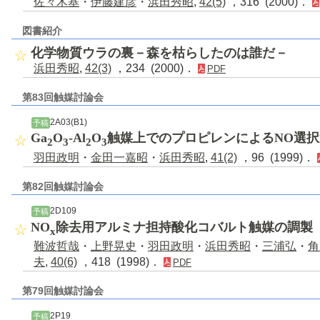
佐々木基
・
伊藤建彦
・
浜田秀昭
,
42(5)
，316 (2000)．
図書紹介
化学物質ウラの裏－森を枯らしたのは誰だ－
浜田秀昭
,
42(3)
，234 (2000)．
PDF
第83回触媒討論会
2A03(B1)
予稿
Ga
O
-Al
O
触媒上でのプロピレンによるNO選
2
3
2
3
羽田政明
・
金田一嘉昭
・
浜田秀昭
,
41(2)
，96 (1999)．
第82回触媒討論会
2D109
予稿
NO
除去用アルミナ担持酸化コバルト触媒の調製
x
難波哲哉
・
上野晃史
・
羽田政明
・
浜田秀昭
・
三浦弘
・
角
夫
,
40(6)
，418 (1998)．
PDF
第79回触媒討論会
2P19
予稿