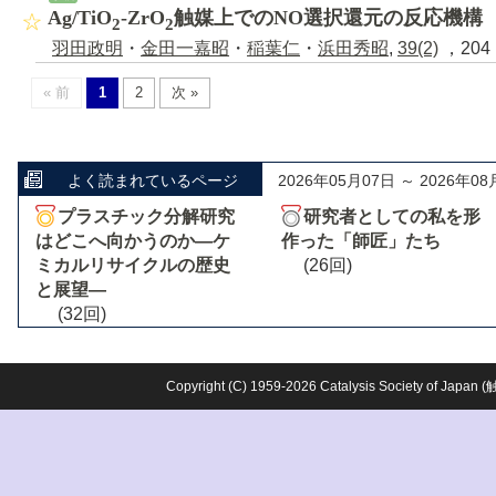
Ag/TiO
-ZrO
触媒上でのNO選択還元の反応機構
2
2
羽田政明
・
金田一嘉昭
・
稲葉仁
・
浜田秀昭
,
39(2)
，204 
« 前
1
2
次 »
よく読まれているページ
2026年05月07日 ～ 2026年08
プラスチック分解研究
研究者としての私を形
はどこへ向かうのか―ケ
作った「師匠」たち
ミカルリサイクルの歴史
(26回)
と展望―
(32回)
Copyright (C) 1959-2026 Catalysis Society o