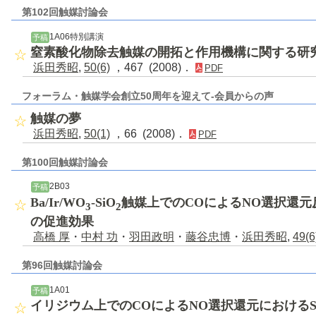
第102回触媒討論会
1A06特別講演
予稿
窒素酸化物除去触媒の開拓と作用機構に関する研
浜田秀昭
,
50(6)
，467 (2008)．
PDF
フォーラム・触媒学会創立50周年を迎えて-会員からの声
触媒の夢
浜田秀昭
,
50(1)
，66 (2008)．
PDF
第100回触媒討論会
2B03
予稿
Ba/Ir/WO
-SiO
触媒上でのCOによるNO選択還元
3
2
の促進効果
高橋 厚
・
中村 功
・
羽田政明
・
藤谷忠博
・
浜田秀昭
,
49(6
第96回触媒討論会
1A01
予稿
イリジウム上でのCOによるNO選択還元におけるS