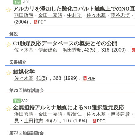
1A01
予稿
アルカリを添加した酸化コバルト触媒上でのNO
羽田政明
・
金田一嘉昭
・
中村功
・
佐々木基
・
藤谷忠博
・
(2004)．
PDF
解説
C1触媒反応データベースの概要とその公開
佐々木基
・
伊藤建彦
・
浜田秀昭
,
42(5)
，316 (2000)．
図書紹介
触媒化学
佐々木基
,
41(5)
，363 (1999)．
PDF
第73回触媒討論会
2A2
予稿
金属担持アルミナ触媒によるNO選択還元反応
浜田秀昭
・
金田一嘉昭
・
稲葉仁
・
佐々木基
・
伊藤建彦
・
見
・
土田裕志
,
36(2)
，116 (1994)．
PDF
第73回触媒討論会