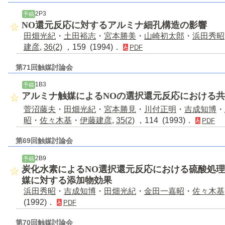
2P3
予稿
NO還元反応に対するアルミナ細孔構造の影響
田畑光紀
・
土田裕志
・
宮本勝美
・
山崎初太郎
・
浜田秀昭
建彦
,
36(2)
，159 (1994)．
PDF
第71回触媒討論会
1B3
予稿
アルミナ触媒によるNOの選択還元反応における共
菅沼藤夫
・
田畑光紀
・
宮本勝見
・
川付正明
・
吉成知博
・
昭
・
佐々木基
・
伊藤建彦
,
35(2)
，114 (1993)．
PDF
第69回触媒討論会
2B9
予稿
炭化水素によるNO選択還元反応における硫酸処
媒に対する添加物効果
浜田秀昭
・
吉成知博
・
田畑光紀
・
金田一嘉昭
・
佐々木基
(1992)．
PDF
第70回触媒討論会