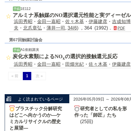
1E112
予稿
アルミナ系触媒のNO選択還元性能と実ディーゼ
浜田秀昭
・
金田一嘉昭
・
佐々木基
・
伊藤建彦
・
吉成知博
夫
・
北爪章弘
・
薄井一司
,
34(6)
，364 (1992)．
PDF
第67回触媒討論会
A1依頼講演
予稿
炭化水素類によるNO
の選択的接触還元反応
x
浜田秀昭
・
金田一嘉昭
・
田畑光紀
・
佐々木基
・
伊藤建彦
« 前
1
次 »
よく読まれているページ
2026年05月09日 ～ 2026年08
プラスチック分解研究
研究者としての私を形
はどこへ向かうのか―ケ
作った「師匠」たち
ミカルリサイクルの歴史
(25回)
と展望―