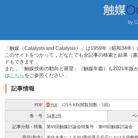
「触媒（Catalysts and Catalysis）」は1959年（昭
このサイトをつかって，どなたでも全記事の検索と結果（書
ドもできます．
また，「触媒技術の動向と展望」（触媒年鑑）も2021年
は
こちら
をご参照ください．
記事情報
PDF
125.9 KB(閲覧回数：1回)
PDF
巻・号
34巻2号
ペ
記事分類・特集
第69回触媒討論会特集号：第69回触媒討論会
題目(和文)
炭化水素によるNO選択還元反応における硫酸