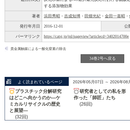
する添加物効果
著者
浜田秀昭
・
吉成知博
・
田畑光紀
・
金田一嘉昭
・
発行年月日
2016-12-01
公
パーマリンク
https://catsj.jp/jnl/pageview?articlecd=3402014700e
貴金属触媒による一酸化窒素の除去
34巻2号へ戻る
よく読まれているページ
2026年05月07日 ～ 2026年08
プラスチック分解研究
研究者としての私を形
はどこへ向かうのか―ケ
作った「師匠」たち
ミカルリサイクルの歴史
(26回)
と展望―
(32回)